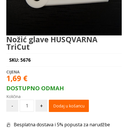
Nožić glave HUSQVARNA
TriCut
SKU: 5676
1,69
€
DOSTUPNO ODMAH
-
+
Dodaj u košaricu
Besplatna dostava i 5% popusta za narudžbe