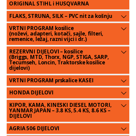
ORIGINAL STIHL i HUSQVARNA
FLAKS, STRUNA, SILK – PVC nit za košnju
VRTNI PROGRAM kosilice
(noževi, adapteri, kotači, sajle, filteri,
remenice, ležaj, razni vijci i dr.)
REZERVNI DIJELOVI – kosilice
(Briggs, MTD, Thorx, NGP, STIGA, SARP,
Tecumseh, Loncin, Traktorske kosilice
dijelovi)
VRTNI PROGRAM prskalice KASEI
HONDA DIJELOVI
KIPOR, KAMA, KINESKI DIESEL MOTORI,
YANMAR JAPAN – 3.8 KS, 5.4 KS, 8.6 KS –
DIJELOVI
AGRIA 506 DIJELOVI