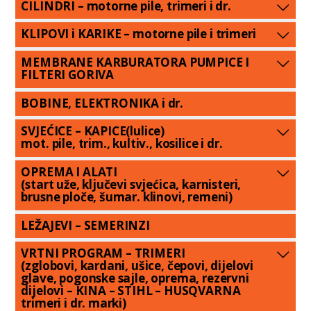
CILINDRI – motorne pile, trimeri i dr.
KLIPOVI i KARIKE – motorne pile i trimeri
MEMBRANE KARBURATORA PUMPICE I
FILTERI GORIVA
BOBINE, ELEKTRONIKA i dr.
SVJEĆICE – KAPICE(lulice)
mot. pile, trim., kultiv., kosilice i dr.
OPREMA I ALATI
(start uže, ključevi svjećica, karnisteri,
brusne ploče, šumar. klinovi, remeni)
LEŽAJEVI – SEMERINZI
VRTNI PROGRAM – TRIMERI
(zglobovi, kardani, ušice, čepovi, dijelovi
glave, pogonske sajle, oprema, rezervni
dijelovi – KINA – STIHL – HUSQVARNA
trimeri i dr. marki)