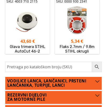
SKU: 4003 710 2115
SKU: 0000 930 2341
43,60
€
5,34
€
Glava trimera STIHL
Flaks 2.7mm / 9.8m
AutoCut 46-2
STIHL okrugli
VODILICE LANCA, LANČANICI, PRSTENI
LANČANIKA, TURPIJE, LANCI
REZERVNI DIJELOVI
ZA MOTORNE PILE