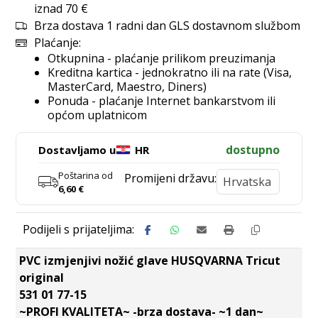
iznad 70 €
Brza dostava 1 radni dan GLS dostavnom službom
Plaćanje:
Otkupnina - plaćanje prilikom preuzimanja
Kreditna kartica - jednokratno ili na rate (Visa,
MasterCard, Maestro, Diners)
Ponuda - plaćanje Internet bankarstvom ili
općom uplatnicom
dostupno
Dostavljamo u
HR
Poštarina od
Promijeni državu:
6,60
€
PVC izmjenjivi nožić glave HUSQVARNA Tricut
original
531 01 77-15
~PROFI KVALITETA~ -brza dostava- ~1 dan~