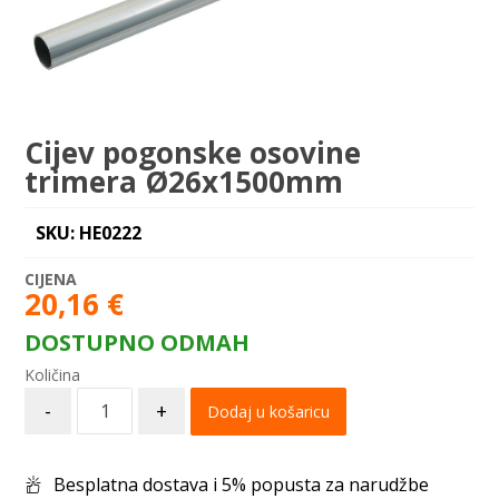
Cijev pogonske osovine
trimera Ø26x1500mm
SKU: HE0222
20,16
€
DOSTUPNO ODMAH
-
+
Dodaj u košaricu
Besplatna dostava i 5% popusta za narudžbe