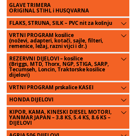
GLAVE TRIMERA
ORIGINAL STIHL i HUSQVARNA
FLAKS, STRUNA, SILK – PVC nit za košnju
VRTNI PROGRAM kosilice
(noževi, adapteri, kotači, sajle, filteri,
remenice, ležaj, razni vijci i dr.)
REZERVNI DIJELOVI – kosilice
(Briggs, MTD, Thorx, NGP, STIGA, SARP,
Tecumseh, Loncin, Traktorske kosilice
dijelovi)
VRTNI PROGRAM prskalice KASEI
HONDA DIJELOVI
KIPOR, KAMA, KINESKI DIESEL MOTORI,
YANMAR JAPAN – 3.8 KS, 5.4 KS, 8.6 KS –
DIJELOVI
AGRIA 506 DIJELOVI