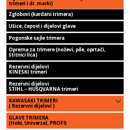
trimeri i dr. marki)
Zglobovi (kardani trimera)
Ušice, čepovi i dijelovi glave
Pogonske sajle trimera
Oprema za trimere (noževi, pile, oprtači,
štitnici lica)
Rezervni dijelovi
KINESKI trimeri
Rezervni dijelovi
STIHL – HUSQVARNA trimeri
KAWASAKI TRIMERI
( Rezervni dijelovi )
GLAVE TRIMERA
(Hobi, Univerzal, PROFI)