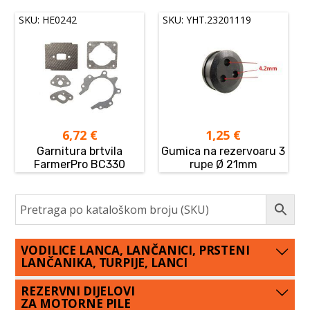
SKU: HE0242
SKU: YHT.23201119
6,72
€
1,25
€
Garnitura brtvila
Gumica na rezervoaru 3
FarmerPro BC330
rupe Ø 21mm
VODILICE LANCA, LANČANICI, PRSTENI
LANČANIKA, TURPIJE, LANCI
REZERVNI DIJELOVI
ZA MOTORNE PILE