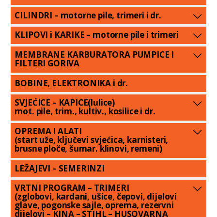
CILINDRI – motorne pile, trimeri i dr.
KLIPOVI i KARIKE – motorne pile i trimeri
MEMBRANE KARBURATORA PUMPICE I
FILTERI GORIVA
BOBINE, ELEKTRONIKA i dr.
SVJEĆICE – KAPICE(lulice)
mot. pile, trim., kultiv., kosilice i dr.
OPREMA I ALATI
(start uže, ključevi svjećica, karnisteri,
brusne ploče, šumar. klinovi, remeni)
LEŽAJEVI – SEMERINZI
VRTNI PROGRAM – TRIMERI
(zglobovi, kardani, ušice, čepovi, dijelovi
glave, pogonske sajle, oprema, rezervni
dijelovi – KINA – STIHL – HUSQVARNA