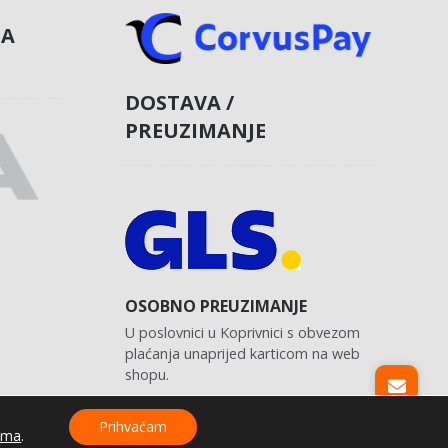
NA
DOSTAVA /
PREUZIMANJE
OSOBNO PREUZIMANJE
U poslovnici u Koprivnici s obvezom
plaćanja unaprijed karticom na web
shopu.
Prihvaćam
ama
.
Izrada web shopa:
kT dizajn