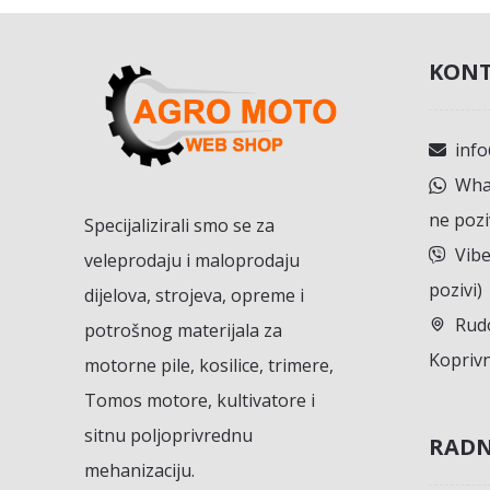
KONT
inf
What
ne pozi
Specijalizirali smo se za
Vibe
veleprodaju i maloprodaju
pozivi)
dijelova, strojeva, opreme i
Rudo
potrošnog materijala za
Koprivn
motorne pile, kosilice, trimere,
Tomos motore, kultivatore i
sitnu poljoprivrednu
RADN
mehanizaciju.