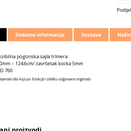
Dodatne informacije
Dostava
Način
ksibilna pogonska sajla trimera
0mm – 124.6cm/ završetak kocka 5mm
D 700
ani proizvodi