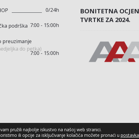
0/24h
BONITETNA OCJE
HOP
TVRTKE ZA 2024.
7:00 - 15:00h
ička podrška
 preuzimanje
edjeljka do petka)
7:00 - 15:00h
am pružili najbolje iskustvo na našoj web stranici.
oristimo ili opcije za isključivanje kolačića možete pronaći u
postavk