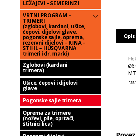
LEŽAJEVI – SEMERINZI
VRTNI PROGRAM –
TRIMERI
(zglobovi, kardani, ušice,
čepovi, dijelovi glave,
Opis
pogonske sajle, oprema,
rezervni dijelovi – KINA –
STIHL – HUSQVARNA
trimeri i dr. marki)
Fle
Zglobovi (kardani
Ø6.
trimera)
MT
Ušice, čepovi i dijelovi
glave
Pogonske sajle trimera
Oprema za trimere
(noževi, pile, oprtači,
štitnici lica)
Povez