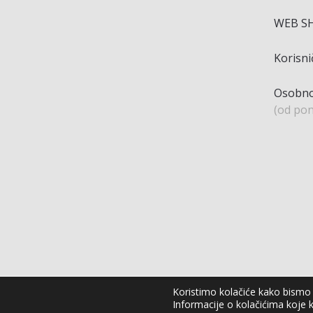
WEB S
Korisn
Osobno
(od pon
Koristimo kolačiće kako bismo v
Informacije o kolačićima koje k
Agro Moto Shop © 2025.