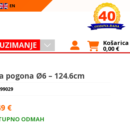
EN
Košarica
UZIMANJE
0,00
€
la pogona Ø6 – 124.6cm
 99029
49
€
TUPNO ODMAH