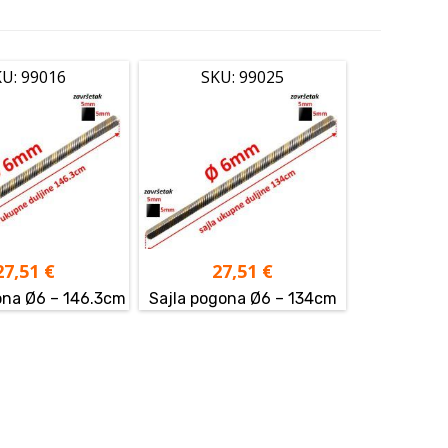
U: 99016
SKU: 99025
27,51
€
27,51
€
ona Ø6 – 146.3cm
Sajla pogona Ø6 – 134cm