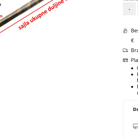
-
Be
€
Br
Pla
D