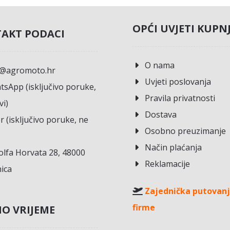
OPĆI UVJETI KUPN
AKT PODACI
O nama
o@agromoto.hr
Uvjeti poslovanja
sApp (isključivo poruke,
Pravila privatnosti
vi)
Dostava
r (isključivo poruke, ne
Osobno preuzimanje
Način plaćanja
lfa Horvata 28, 48000
Reklamacije
ica
Zajednička putovanj
firme
O VRIJEME