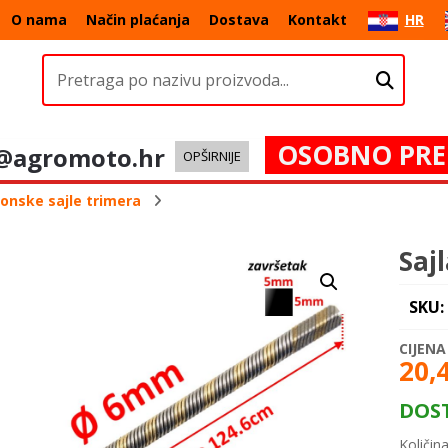
O nama
Način plaćanja
Dostava
Kontakt
HR
OSOBNO PRE
@agromoto.hr
OPŠIRNIJE
onske sajle trimera
Saj
SKU:
20,
DOS