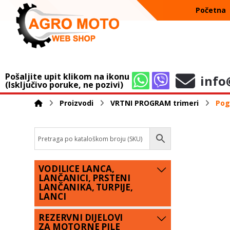
Početna
Pošaljite upit klikom na ikonu
info
(Isključivo poruke, ne pozivi)
Proizvodi
VRTNI PROGRAM trimeri
Pog
VODILICE LANCA,
LANČANICI, PRSTENI
LANČANIKA, TURPIJE,
LANCI
REZERVNI DIJELOVI
ZA MOTORNE PILE