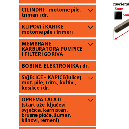
CILINDRI – motorne pile,
trimeri i dr.
KLIPOVI i KARIKE –
motorne pile i trimeri
MEMBRANE
KARBURATORA PUMPICE
I FILTERI GORIVA
BOBINE, ELEKTRONIKA i dr.
SVJEĆICE – KAPICE(lulice)
mot. pile, trim., kultiv.,
kosilice i dr.
OPREMA I ALATI
(start uže, ključevi
svjećica, karnisteri,
brusne ploče, šumar.
klinovi, remeni)