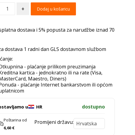
+
Dodaj u košaricu
splatna dostava i 5% popusta za narudžbe iznad 70
za dostava 1 radni dan GLS dostavnom službom
ćanje:
Otkupnina - plaćanje prilikom preuzimanja
Kreditna kartica - jednokratno ili na rate (Visa,
MasterCard, Maestro, Diners)
Ponuda - plaćanje Internet bankarstvom ili općom
uplatnicom
dostupno
ostavljamo u
HR
Poštarina od
Promijeni državu:
6,60
€