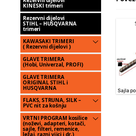
Rezervni dijelovi
KINESKI trimeri
Rezervni dijelovi
STIHL – HUSQVARNA
trimeri
KAWASAKI TRIMERI
( Rezervni dijelovi )
GLAVE TRIMERA
(Hobi, Univerzal, PROFI)
GLAVE TRIMERA
ORIGINAL STIHL i
HUSQVARNA
Sajla p
FLAKS, STRUNA, SILK –
PVC nit za košnju
VRTNI PROGRAM kosilice
(noževi, adapteri, kotači,
sajle, filteri, remenice,
ležaj, razni vijci i dr.)