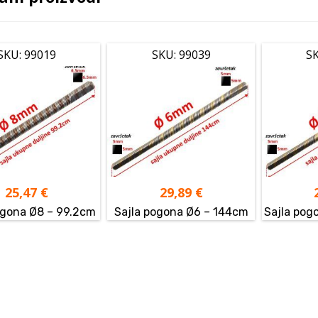
SKU: 99019
SKU: 99039
SK
25,47
€
29,89
€
ogona Ø8 – 99.2cm
Sajla pogona Ø6 – 144cm
Sajla pog