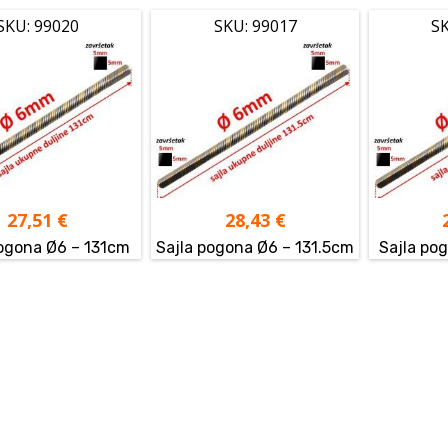
SKU: 99020
SKU: 99017
SK
27,51
€
28,43
€
pogona Ø6 – 131cm
Sajla pogona Ø6 – 131.5cm
Sajla po