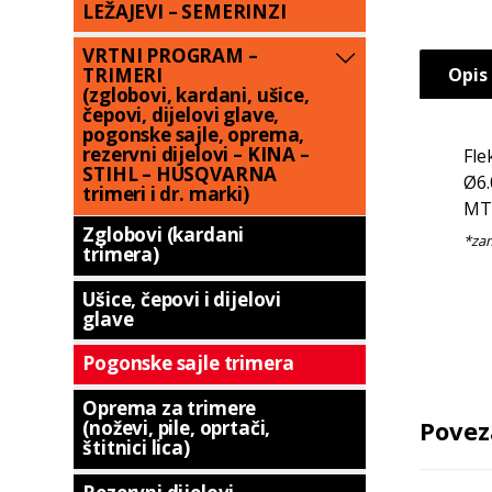
LEŽAJEVI – SEMERINZI
VRTNI PROGRAM –
Opis
TRIMERI
(zglobovi, kardani, ušice,
čepovi, dijelovi glave,
pogonske sajle, oprema,
rezervni dijelovi – KINA –
Fle
STIHL – HUSQVARNA
Ø6.
trimeri i dr. marki)
MT
Zglobovi (kardani
trimera)
Ušice, čepovi i dijelovi
glave
Pogonske sajle trimera
Oprema za trimere
Povez
(noževi, pile, oprtači,
štitnici lica)