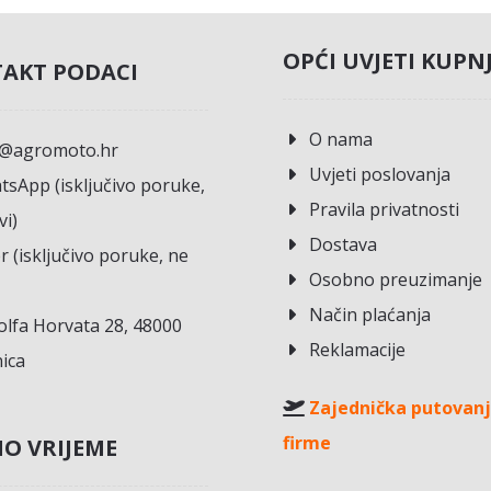
OPĆI UVJETI KUPN
AKT PODACI
O nama
o@agromoto.hr
Uvjeti poslovanja
sApp (isključivo poruke,
Pravila privatnosti
vi)
Dostava
r (isključivo poruke, ne
Osobno preuzimanje
Način plaćanja
lfa Horvata 28, 48000
Reklamacije
ica
Zajednička putovanj
firme
O VRIJEME