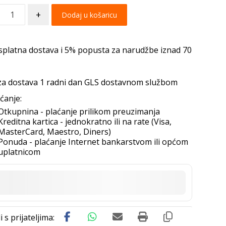
+
Dodaj u košaricu
splatna dostava i 5% popusta za narudžbe iznad 70
za dostava 1 radni dan GLS dostavnom službom
ćanje:
Otkupnina - plaćanje prilikom preuzimanja
Kreditna kartica - jednokratno ili na rate (Visa,
MasterCard, Maestro, Diners)
Ponuda - plaćanje Internet bankarstvom ili općom
uplatnicom