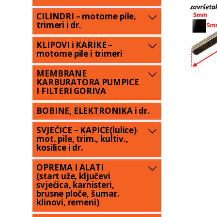
CILINDRI – motorne pile,
trimeri i dr.
KLIPOVI i KARIKE –
motorne pile i trimeri
MEMBRANE
KARBURATORA PUMPICE
I FILTERI GORIVA
BOBINE, ELEKTRONIKA i dr.
SVJEĆICE – KAPICE(lulice)
mot. pile, trim., kultiv.,
kosilice i dr.
OPREMA I ALATI
(start uže, ključevi
svjećica, karnisteri,
brusne ploče, šumar.
klinovi, remeni)