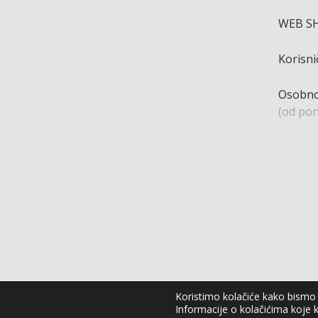
WEB S
Korisn
Osobno
(od pon
Koristimo kolačiće kako bismo v
Informacije o kolačićima koje k
Agro Moto Shop © 2025.