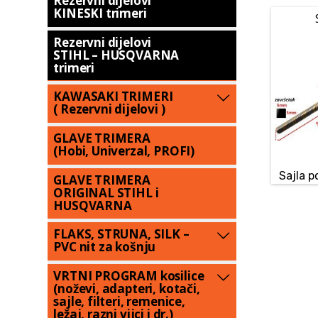
Rezervni dijelovi
KINESKI trimeri
Rezervni dijelovi
STIHL – HUSQVARNA
trimeri
KAWASAKI TRIMERI
( Rezervni dijelovi )
GLAVE TRIMERA
(Hobi, Univerzal, PROFI)
Sajla 
GLAVE TRIMERA
ORIGINAL STIHL i
HUSQVARNA
FLAKS, STRUNA, SILK –
PVC nit za košnju
VRTNI PROGRAM kosilice
(noževi, adapteri, kotači,
sajle, filteri, remenice,
ležaj, razni vijci i dr.)