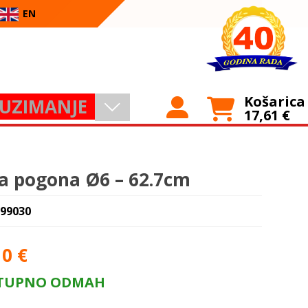
EN
Košarica
UZIMANJE
17,61
€
la pogona Ø6 – 62.7cm
 99030
10
€
TUPNO ODMAH