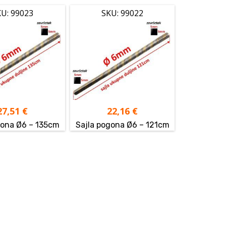
U: 99023
SKU: 99022
27,51
€
22,16
€
gona Ø6 – 135cm
Sajla pogona Ø6 – 121cm