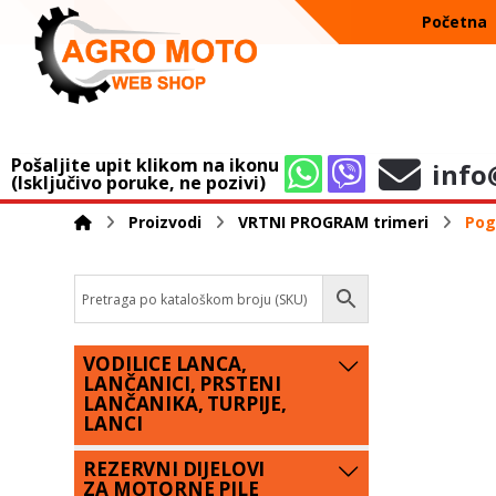
Početna
Pošaljite upit klikom na ikonu
info
(Isključivo poruke, ne pozivi)
Proizvodi
VRTNI PROGRAM trimeri
Pog
VODILICE LANCA,
LANČANICI, PRSTENI
LANČANIKA, TURPIJE,
LANCI
REZERVNI DIJELOVI
ZA MOTORNE PILE