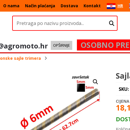
O nama
Način plaćanja
Dostava
Kontakt
HR
OSOBNO PRE
@agromoto.hr
OPŠIRNIJE
onske sajle trimera
Saj
SKU:
18,
DOS