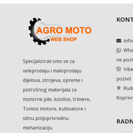
KONT
inf
What
ne pozi
Specijalizirali smo se za
Vibe
veleprodaju i maloprodaju
pozivi)
dijelova, strojeva, opreme i
Rudo
potrošnog materijala za
Koprivn
motorne pile, kosilice, trimere,
Tomos motore, kultivatore i
sitnu poljoprivrednu
RADN
mehanizaciju.