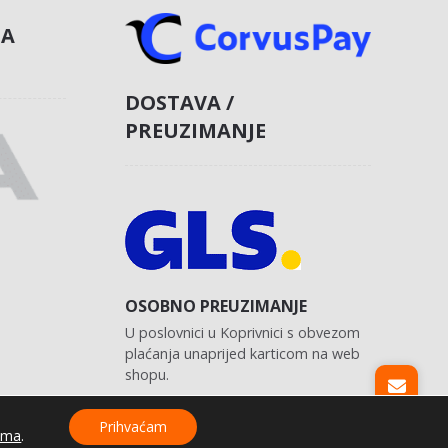
NA
DOSTAVA /
PREUZIMANJE
OSOBNO PREUZIMANJE
U poslovnici u Koprivnici s obvezom
plaćanja unaprijed karticom na web
shopu.
Prihvaćam
ama
.
Izrada web shopa:
kT dizajn