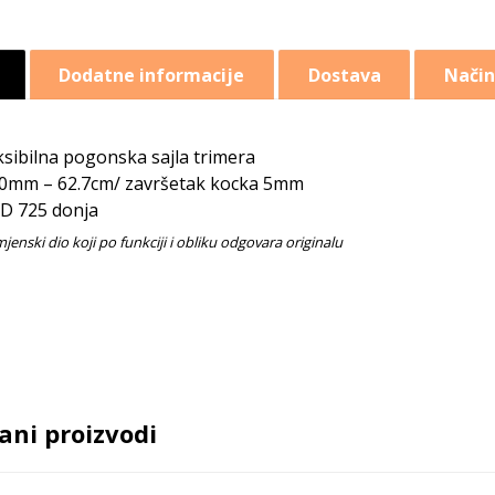
Dodatne informacije
Dostava
Način
ksibilna pogonska sajla trimera
0mm – 62.7cm/ završetak kocka 5mm
D 725 donja
ani proizvodi