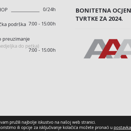
0/24h
BONITETNA OCJE
HOP
TVRTKE ZA 2024.
7:00 - 15:00h
ička podrška
 preuzimanje
edjeljka do petka)
7:00 - 15:00h
am pružili najbolje iskustvo na našoj web stranici.
oristimo ili opcije za isključivanje kolačića možete pronaći u
postavk