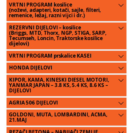
VRTNI PROGRAM kosilice
(noževi, adapteri, kotači, sajle, filteri,
remenice, ležaj, razni vijci i dr.)
REZERVNI DIJELOVI – kosilice
(Briggs, MTD, Thorx, NGP, STIGA, SARP,
Tecumseh, Loncin, Traktorske kosilice
dijelovi)
VRTNI PROGRAM prskalice KASEI
HONDA DIJELOVI
KIPOR, KAMA, KINESKI DIESEL MOTORI,
YANMAR JAPAN – 3.8 KS, 5.4 KS, 8.6 KS –
DIJELOVI
AGRIA 506 DIJELOVI
GOLDONI, MUTA, LOMBARDINI, ACMA,
21.MAJ
REZAČI BETONA – NABIJAČI ZEMLJE