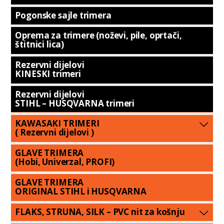
Pogonske sajle trimera
Oprema za trimere (noževi, pile, oprtači,
štitnici lica)
Rezervni dijelovi
KINESKI trimeri
Rezervni dijelovi
STIHL – HUSQVARNA trimeri
KAWASAKI TRIMERI
( Rezervni dijelovi )
GLAVE TRIMERA
(Hobi, Univerzal, PROFI)
GLAVE TRIMERA
ORIGINAL STIHL i HUSQVARNA
FLAKS, STRUNA, SILK – PVC nit za košnju