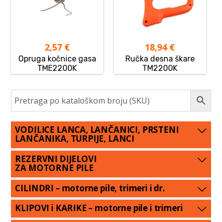
2,57
€
18,94
€
Opruga kočnice gasa
Ručka desna škare
TME2200K
TM2200K
VODILICE LANCA, LANČANICI, PRSTENI
LANČANIKA, TURPIJE, LANCI
REZERVNI DIJELOVI
ZA MOTORNE PILE
CILINDRI – motorne pile, trimeri i dr.
KLIPOVI i KARIKE – motorne pile i trimeri