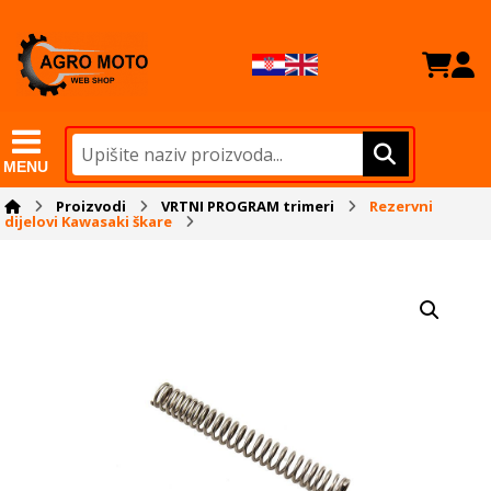
MENU
Proizvodi
VRTNI PROGRAM trimeri
Rezervni
dijelovi Kawasaki škare