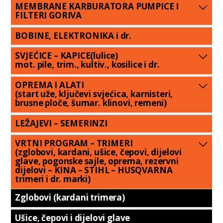
MEMBRANE KARBURATORA PUMPICE I
FILTERI GORIVA
BOBINE, ELEKTRONIKA i dr.
SVJEĆICE – KAPICE(lulice)
mot. pile, trim., kultiv., kosilice i dr.
OPREMA I ALATI
(start uže, ključevi svjećica, karnisteri,
brusne ploče, šumar. klinovi, remeni)
LEŽAJEVI – SEMERINZI
VRTNI PROGRAM – TRIMERI
(zglobovi, kardani, ušice, čepovi, dijelovi
glave, pogonske sajle, oprema, rezervni
dijelovi – KINA – STIHL – HUSQVARNA
trimeri i dr. marki)
Zglobovi (kardani trimera)
Ušice, čepovi i dijelovi glave