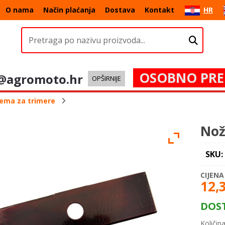
O nama
Način plaćanja
Dostava
Kontakt
HR
OSOBNO PRE
@agromoto.hr
OPŠIRNIJE
ema za trimere
Nož
SKU:
12,
DOS