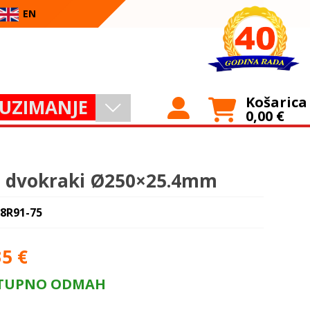
EN
Košarica
UZIMANJE
0,00
€
 dvokraki Ø250×25.4mm
 8R91-75
35
€
TUPNO ODMAH