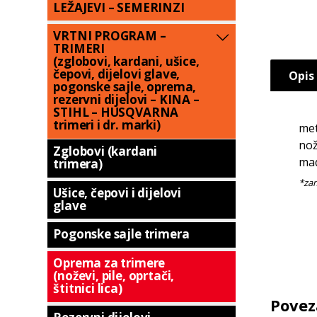
LEŽAJEVI – SEMERINZI
VRTNI PROGRAM –
TRIMERI
(zglobovi, kardani, ušice,
čepovi, dijelovi glave,
Opis
pogonske sajle, oprema,
rezervni dijelovi – KINA –
STIHL – HUSQVARNA
trimeri i dr. marki)
met
nož
Zglobovi (kardani
mad
trimera)
Ušice, čepovi i dijelovi
glave
Pogonske sajle trimera
Oprema za trimere
(noževi, pile, oprtači,
štitnici lica)
Povez