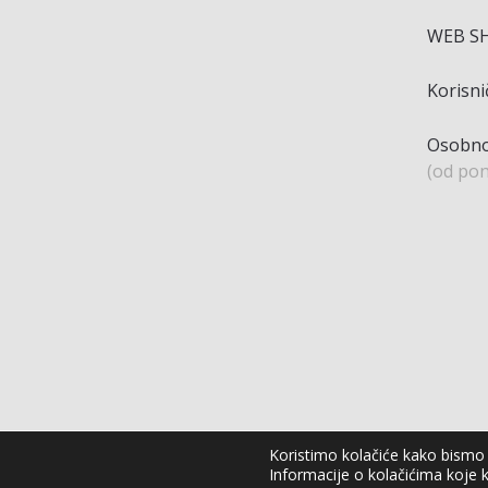
WEB S
Korisn
Osobno
(od pon
Koristimo kolačiće kako bismo v
Informacije o kolačićima koje k
Agro Moto Shop © 2025.