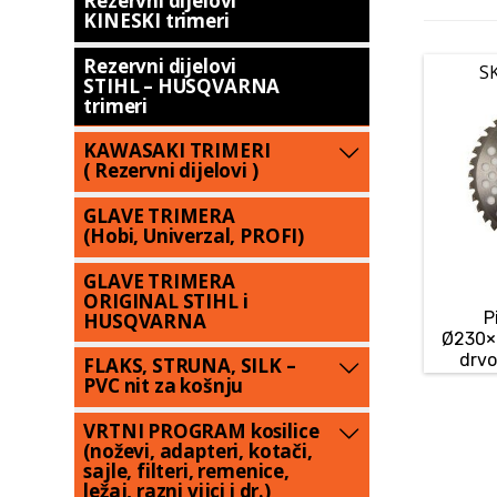
Rezervni dijelovi
KINESKI trimeri
Rezervni dijelovi
S
STIHL – HUSQVARNA
trimeri
KAWASAKI TRIMERI
( Rezervni dijelovi )
GLAVE TRIMERA
(Hobi, Univerzal, PROFI)
GLAVE TRIMERA
ORIGINAL STIHL i
P
HUSQVARNA
Ø230×
drvo
FLAKS, STRUNA, SILK –
PVC nit za košnju
VRTNI PROGRAM kosilice
(noževi, adapteri, kotači,
sajle, filteri, remenice,
ležaj, razni vijci i dr.)