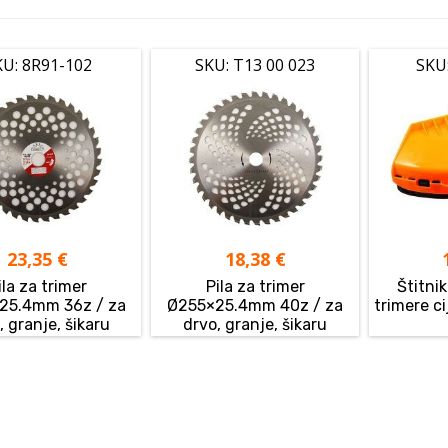
KU: 8R91-102
SKU: T13 00 023
SKU
23,35
€
18,38
€
ila za trimer
Pila za trimer
Štitnik
25.4mm 36z / za
Ø255×25.4mm 40z / za
trimere c
, granje, šikaru
drvo, granje, šikaru