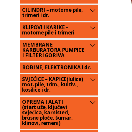
CILINDRI – motorne pile,
trimeri i dr.
KLIPOVI i KARIKE –
motorne pile i trimeri
MEMBRANE
KARBURATORA PUMPICE
I FILTERI GORIVA
BOBINE, ELEKTRONIKA i dr.
SVJEĆICE – KAPICE(lulice)
mot. pile, trim., kultiv.,
kosilice i dr.
OPREMA I ALATI
(start uže, ključevi
svjećica, karnisteri,
brusne ploče, šumar.
klinovi, remeni)