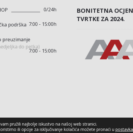
0/24h
BONITETNA OCJE
HOP
TVRTKE ZA 2024.
7:00 - 15:00h
ička podrška
 preuzimanje
edjeljka do petka)
7:00 - 15:00h
am pružili najbolje iskustvo na našoj web stranici.
oristimo ili opcije za isključivanje kolačića možete pronaći u
postavk