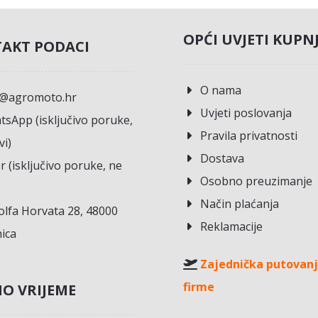
OPĆI UVJETI KUPN
AKT PODACI
O nama
o@agromoto.hr
Uvjeti poslovanja
sApp (isključivo poruke,
Pravila privatnosti
vi)
Dostava
r (isključivo poruke, ne
Osobno preuzimanje
Način plaćanja
lfa Horvata 28, 48000
Reklamacije
ica
Zajednička putovanj
firme
O VRIJEME