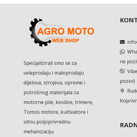
KONT
inf
What
ne pozi
Specijalizirali smo se za
Vibe
veleprodaju i maloprodaju
pozivi)
dijelova, strojeva, opreme i
Rudo
potrošnog materijala za
Koprivn
motorne pile, kosilice, trimere,
Tomos motore, kultivatore i
sitnu poljoprivrednu
RADN
mehanizaciju.