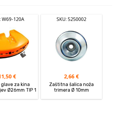
: W69-120A
SKU: 5250002
11,50
€
2,66
€
 glave za kina
Zaštitna šalica noža
ijev Ø26mm TIP 1
trimera Ø 10mm