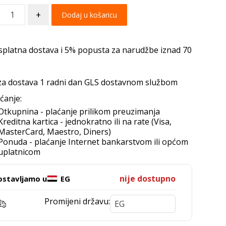
+
Dodaj u košaricu
splatna dostava i 5% popusta za narudžbe iznad 70
za dostava 1 radni dan GLS dostavnom službom
ćanje:
Otkupnina - plaćanje prilikom preuzimanja
Kreditna kartica - jednokratno ili na rate (Visa,
MasterCard, Maestro, Diners)
Ponuda - plaćanje Internet bankarstvom ili općom
uplatnicom
nije dostupno
ostavljamo u
EG
Promijeni državu: