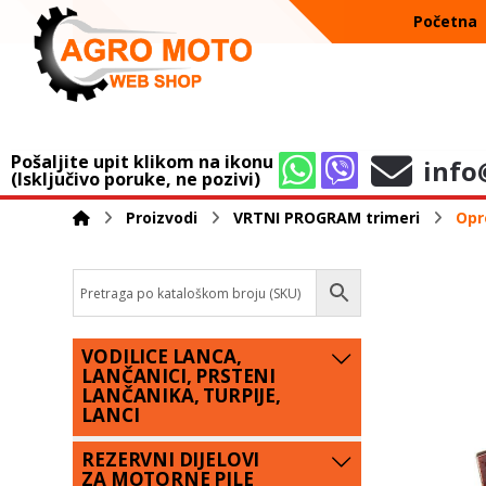
Početna
Pošaljite upit klikom na ikonu
info
(Isključivo poruke, ne pozivi)
Proizvodi
VRTNI PROGRAM trimeri
Opr
VODILICE LANCA,
LANČANICI, PRSTENI
LANČANIKA, TURPIJE,
LANCI
REZERVNI DIJELOVI
ZA MOTORNE PILE