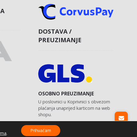
NA
DOSTAVA /
PREUZIMANJE
OSOBNO PREUZIMANJE
U poslovnici u Koprivnici s obvezom
plaćanja unaprijed karticom na web
shopu.
Prihvaćam
ama
.
Izrada web shopa:
kT dizajn