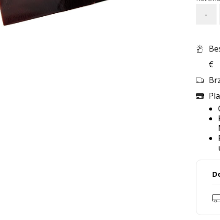
-
Be
€
Br
Pla
D