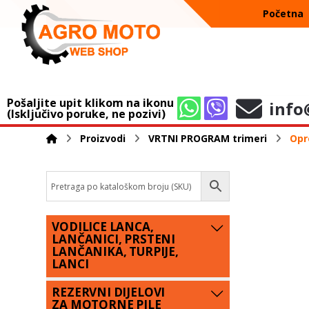
Početna
Pošaljite upit klikom na ikonu
info
(Isključivo poruke, ne pozivi)
Proizvodi
VRTNI PROGRAM trimeri
Opr
VODILICE LANCA,
LANČANICI, PRSTENI
LANČANIKA, TURPIJE,
LANCI
REZERVNI DIJELOVI
ZA MOTORNE PILE