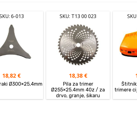
SKU: 6-013
SKU: T13 00 023
SKU
18,82
€
18,38
€
kraki Ø300×25,4mm
Pila za trimer
Štitnik
Ø255×25.4mm 40z / za
trimere c
drvo, granje, šikaru