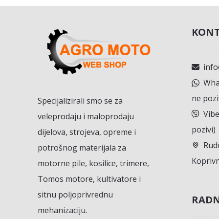
KONT
inf
What
ne pozi
Specijalizirali smo se za
Vibe
veleprodaju i maloprodaju
pozivi)
dijelova, strojeva, opreme i
Rudo
potrošnog materijala za
Koprivn
motorne pile, kosilice, trimere,
Tomos motore, kultivatore i
sitnu poljoprivrednu
RADN
mehanizaciju.