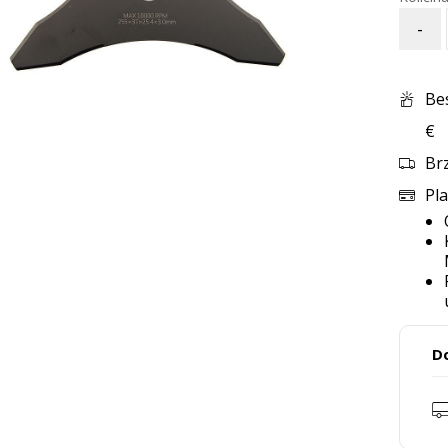
-
Be
€
Br
Pla
D