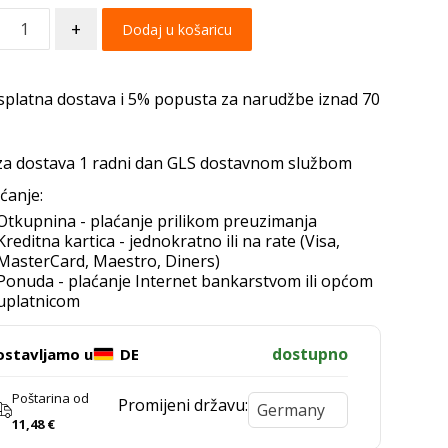
+
Dodaj u košaricu
splatna dostava i 5% popusta za narudžbe iznad 70
za dostava 1 radni dan GLS dostavnom službom
ćanje:
Otkupnina - plaćanje prilikom preuzimanja
Kreditna kartica - jednokratno ili na rate (Visa,
MasterCard, Maestro, Diners)
Ponuda - plaćanje Internet bankarstvom ili općom
uplatnicom
dostupno
ostavljamo u
DE
Poštarina od
Promijeni državu:
11,48
€