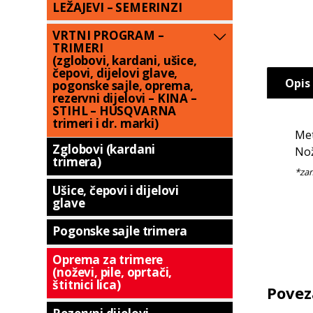
LEŽAJEVI – SEMERINZI
VRTNI PROGRAM –
TRIMERI
(zglobovi, kardani, ušice,
čepovi, dijelovi glave,
Opis
pogonske sajle, oprema,
rezervni dijelovi – KINA –
STIHL – HUSQVARNA
trimeri i dr. marki)
Met
Zglobovi (kardani
Nož
trimera)
Ušice, čepovi i dijelovi
glave
Pogonske sajle trimera
Oprema za trimere
(noževi, pile, oprtači,
štitnici lica)
Povez