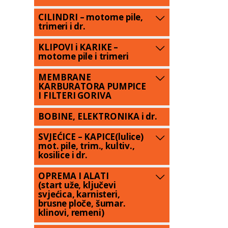
CILINDRI – motorne pile,
trimeri i dr.
KLIPOVI i KARIKE –
motorne pile i trimeri
MEMBRANE
KARBURATORA PUMPICE
I FILTERI GORIVA
BOBINE, ELEKTRONIKA i dr.
SVJEĆICE – KAPICE(lulice)
mot. pile, trim., kultiv.,
kosilice i dr.
OPREMA I ALATI
(start uže, ključevi
svjećica, karnisteri,
brusne ploče, šumar.
klinovi, remeni)