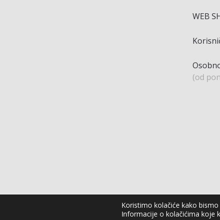
WEB S
Korisn
Osobno
(od pon
Koristimo kolačiće kako bismo v
Informacije o kolačićima koje k
Agro Moto Shop © 2025.