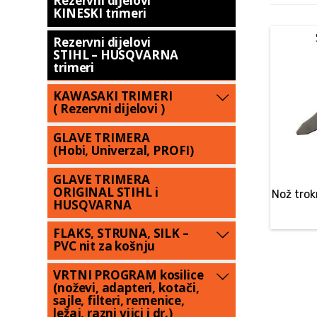
Rezervni dijelovi
KINESKI trimeri
Rezervni dijelovi
STIHL – HUSQVARNA
trimeri
KAWASAKI TRIMERI
( Rezervni dijelovi )
GLAVE TRIMERA
(Hobi, Univerzal, PROFI)
GLAVE TRIMERA
ORIGINAL STIHL i
Nož tro
HUSQVARNA
FLAKS, STRUNA, SILK –
PVC nit za košnju
VRTNI PROGRAM kosilice
(noževi, adapteri, kotači,
sajle, filteri, remenice,
ležaj, razni vijci i dr.)