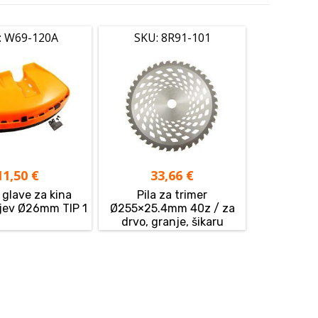
: W69-120A
SKU: 8R91-101
11,50
€
33,66
€
 glave za kina
Pila za trimer
ijev Ø26mm TIP 1
Ø255×25.4mm 40z / za
drvo, granje, šikaru