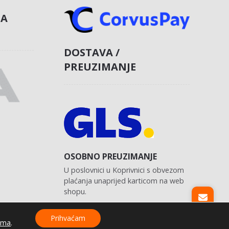
NA
DOSTAVA /
PREUZIMANJE
OSOBNO PREUZIMANJE
U poslovnici u Koprivnici s obvezom
plaćanja unaprijed karticom na web
shopu.
Prihvaćam
ama
.
Izrada web shopa:
kT dizajn