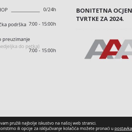
0/24h
BONITETNA OCJE
HOP
TVRTKE ZA 2024.
7:00 - 15:00h
ička podrška
 preuzimanje
edjeljka do petka)
7:00 - 15:00h
am pružili najbolje iskustvo na našoj web stranici.
oristimo ili opcije za isključivanje kolačića možete pronaći u
postavk