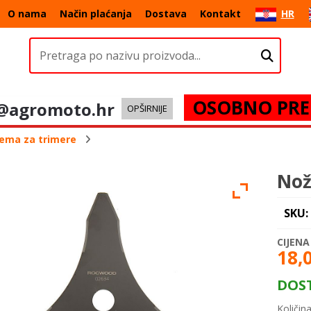
O nama
Način plaćanja
Dostava
Kontakt
HR
OSOBNO PRE
@agromoto.hr
OPŠIRNIJE
ema za trimere
Nož
SKU:
18,
DOS