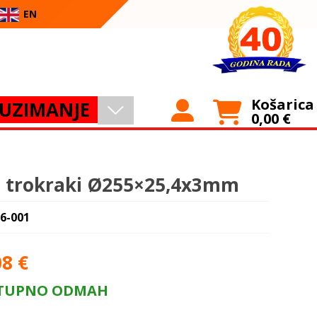
EN
Košarica
UZIMANJE
0,00
€
 trokraki Ø255×25,4x3mm
 6-001
08
€
TUPNO ODMAH