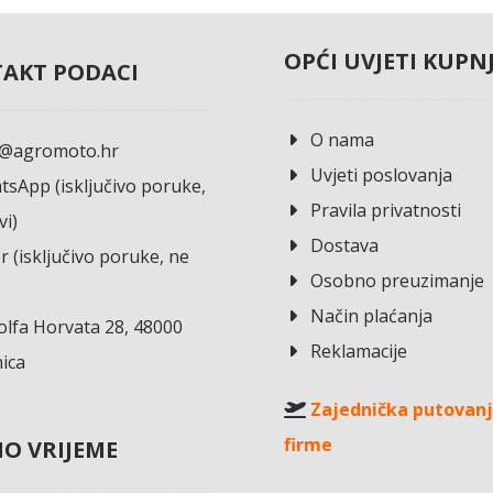
OPĆI UVJETI KUPN
AKT PODACI
O nama
o@agromoto.hr
Uvjeti poslovanja
sApp (isključivo poruke,
Pravila privatnosti
vi)
Dostava
r (isključivo poruke, ne
Osobno preuzimanje
Način plaćanja
lfa Horvata 28, 48000
Reklamacije
ica
Zajednička putovanj
firme
O VRIJEME