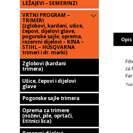
LEŽAJEVI – SEMERINZI
VRTNI PROGRAM –
TRIMERI
(zglobovi, kardani, ušice,
čepovi, dijelovi glave,
pogonske sajle, oprema,
Opis
rezervni dijelovi – KINA –
STIHL – HUSQVARNA
trimeri i dr. marki)
Fil
Zglobovi (kardani
za 
trimera)
Far
Ušice, čepovi i dijelovi
glave
Pogonske sajle trimera
Oprema za trimere
(noževi, pile, oprtači,
štitnici lica)