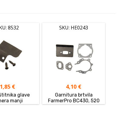
KU: 8532
SKU: HE0243
1,85
€
4,10
€
štitnika glave
Garnitura brtvila
mera manji
FarmerPro BC430, 520