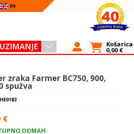
EN
Košarica
UZIMANJE
0,00
€
ter zraka Farmer BC750, 900,
0 spužva
 HE0183
9
€
TUPNO ODMAH