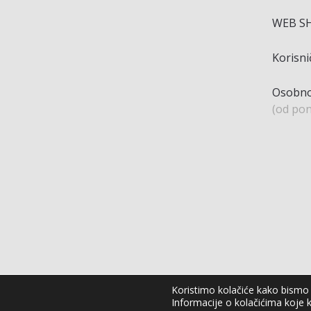
WEB S
Korisn
Osobno
(od pon
Koristimo kolačiće kako bismo v
Informacije o kolačićima koje k
Agro Moto Shop © 2025.