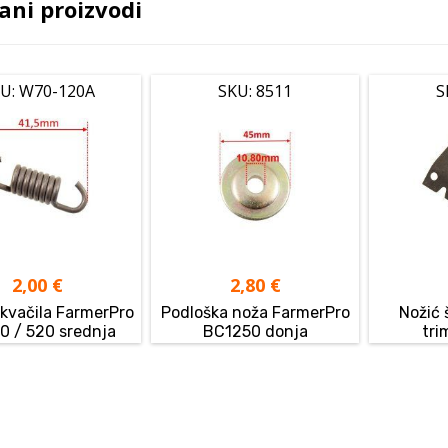
ani proizvodi
U: W70-120A
SKU: 8511
S
2,00
€
2,80
€
kvačila FarmerPro
Podloška noža FarmerPro
Nožić 
0 / 520 srednja
BC1250 donja
tri