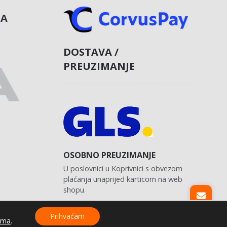
NA
DOSTAVA /
PREUZIMANJE
OSOBNO PREUZIMANJE
U poslovnici u Koprivnici s obvezom
plaćanja unaprijed karticom na web
shopu.
Prihvaćam
ama
.
Izrada web shopa:
kT dizajn