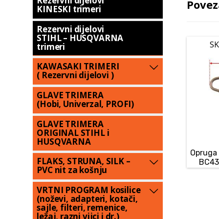
Rezervni dijelovi
Povez
KINESKI trimeri
Rezervni dijelovi
STIHL – HUSQVARNA
SK
trimeri
KAWASAKI TRIMERI
( Rezervni dijelovi )
GLAVE TRIMERA
(Hobi, Univerzal, PROFI)
GLAVE TRIMERA
ORIGINAL STIHL i
HUSQVARNA
Opruga 
FLAKS, STRUNA, SILK –
BC43
PVC nit za košnju
VRTNI PROGRAM kosilice
(noževi, adapteri, kotači,
sajle, filteri, remenice,
ležaj, razni vijci i dr.)