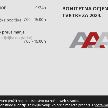
0/24h
BONITETNA OCJE
HOP
TVRTKE ZA 2024.
7:00 - 15:00h
ička podrška
 preuzimanje
edjeljka do petka)
7:00 - 15:00h
am pružili najbolje iskustvo na našoj web stranici.
oristimo ili opcije za isključivanje kolačića možete pronaći u
postavk