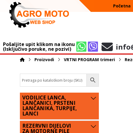
Početna
Pošaljite upit klikom na ikonu
info
(Isključivo poruke, ne pozivi)
Proizvodi
VRTNI PROGRAM trimeri
Reze
VODILICE LANCA,
LANČANICI, PRSTENI
LANČANIKA, TURPIJE,
LANCI
REZERVNI DIJELOVI
ZA MOTORNE PILE