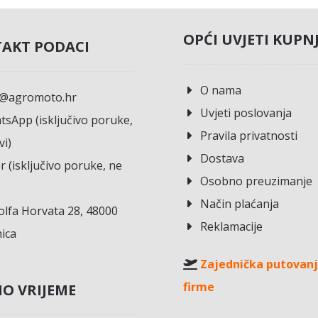
OPĆI UVJETI KUPN
AKT PODACI
O nama
o@agromoto.hr
Uvjeti poslovanja
sApp (isključivo poruke,
Pravila privatnosti
vi)
Dostava
r (isključivo poruke, ne
Osobno preuzimanje
Način plaćanja
lfa Horvata 28, 48000
Reklamacije
ica
Zajednička putovanj
firme
O VRIJEME