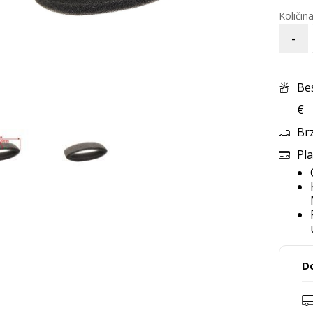
-
Be
€
Br
Pla
D