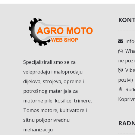
KONT
inf
What
ne pozi
Specijalizirali smo se za
Vibe
veleprodaju i maloprodaju
pozivi)
dijelova, strojeva, opreme i
Rudo
potrošnog materijala za
Koprivn
motorne pile, kosilice, trimere,
Tomos motore, kultivatore i
sitnu poljoprivrednu
RADN
mehanizaciju.