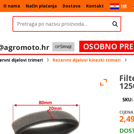
O nama
Način plaćanja
Dostava
Kontakt
HR
OSOBNO PRE
@agromoto.hr
OPŠIRNIJE
rvni dijelovi trimeri
Rezervni dijelovi kineski trimeri
Fil
125
SKU:
2,4
DOS