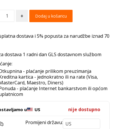
+
Dodaj u košaricu
splatna dostava i 5% popusta za narudžbe iznad 70
za dostava 1 radni dan GLS dostavnom službom
ćanje:
Otkupnina - plaćanje prilikom preuzimanja
Kreditna kartica - jednokratno ili na rate (Visa,
MasterCard, Maestro, Diners)
Ponuda - plaćanje Internet bankarstvom ili općom
uplatnicom
nije dostupno
ostavljamo u
US
Promijeni državu: