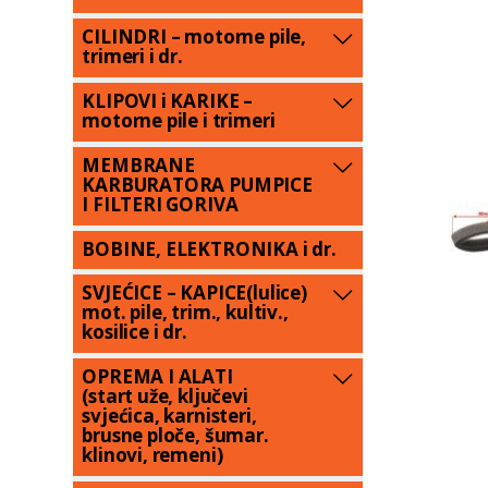
CILINDRI – motorne pile,
trimeri i dr.
KLIPOVI i KARIKE –
motorne pile i trimeri
MEMBRANE
KARBURATORA PUMPICE
I FILTERI GORIVA
BOBINE, ELEKTRONIKA i dr.
SVJEĆICE – KAPICE(lulice)
mot. pile, trim., kultiv.,
kosilice i dr.
OPREMA I ALATI
(start uže, ključevi
svjećica, karnisteri,
brusne ploče, šumar.
klinovi, remeni)