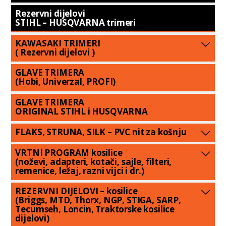
Rezervni dijelovi
STIHL – HUSQVARNA trimeri
KAWASAKI TRIMERI
( Rezervni dijelovi )
GLAVE TRIMERA
(Hobi, Univerzal, PROFI)
GLAVE TRIMERA
ORIGINAL STIHL i HUSQVARNA
FLAKS, STRUNA, SILK – PVC nit za košnju
VRTNI PROGRAM kosilice
(noževi, adapteri, kotači, sajle, filteri,
remenice, ležaj, razni vijci i dr.)
REZERVNI DIJELOVI – kosilice
(Briggs, MTD, Thorx, NGP, STIGA, SARP,
Tecumseh, Loncin, Traktorske kosilice
dijelovi)