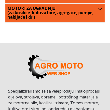
MOTORI ZA UGRADNJU
(za kosilice, kultivatore, agregate, pumpe,
nabijače i dr.)
Specijalizirali smo se za veleprodaju i maloprodaju
dijelova, strojeva, opreme i potrošnog materijala
za motorne pile, kosilice, trimere, Tomos motore,
kultivatore i sitnu poljoprivrednu mehanizaciju.