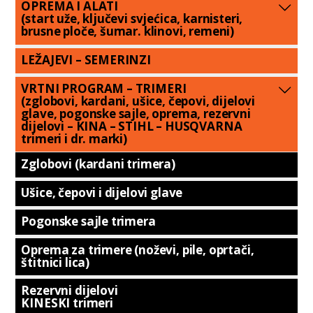
OPREMA I ALATI
(start uže, ključevi svjećica, karnisteri,
brusne ploče, šumar. klinovi, remeni)
LEŽAJEVI – SEMERINZI
VRTNI PROGRAM – TRIMERI
(zglobovi, kardani, ušice, čepovi, dijelovi
glave, pogonske sajle, oprema, rezervni
dijelovi – KINA – STIHL – HUSQVARNA
trimeri i dr. marki)
Zglobovi (kardani trimera)
Ušice, čepovi i dijelovi glave
Pogonske sajle trimera
Oprema za trimere (noževi, pile, oprtači,
štitnici lica)
Rezervni dijelovi
KINESKI trimeri