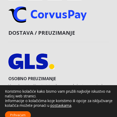
DOSTAVA / PREUZIMANJE
OSOBNO PREUZIMANJE
U poslovnici u Koprivnici s obvezom plaćanja unaprijed
karticom na web shopu.
Koristimo kolačiće kako bismo vam pružili najbolje iskustvo na
našoj web stranici.
Informacije o kolačićima koje koristimo ili opcije za isključivanje
kolačića možete pronaći u
postavkama
.
Agro Moto Shop © 2025.
Izrada web shopa:
kT dizajn
Prihvaćam