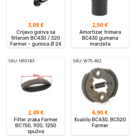
3,09
€
2,50
€
Crijevo goriva sa
Amortizer trimera
filterom BC430 / 520
BC430 gumena
Farmer – gumica Ø 24
manžeta
SKU: HE0183
SKU: W75-402
2,49
€
6,90
€
Filter zraka Farmer
Kvačilo BC430, BC520
BC750, 900, 1250
Farmer
spužva