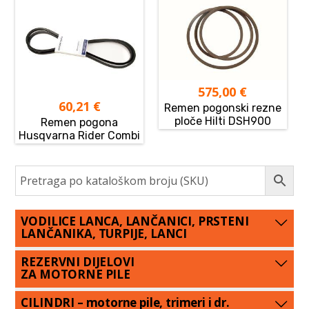
575,00
€
60,21
€
Remen pogonski rezne
ploče Hilti DSH900
Remen pogona
Husqvarna Rider Combi
VODILICE LANCA, LANČANICI, PRSTENI
LANČANIKA, TURPIJE, LANCI
REZERVNI DIJELOVI
ZA MOTORNE PILE
CILINDRI – motorne pile, trimeri i dr.