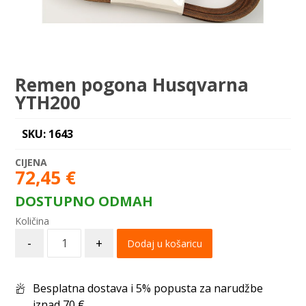
Remen pogona Husqvarna
YTH200
SKU: 1643
72,45
€
DOSTUPNO ODMAH
-
+
Dodaj u košaricu
Besplatna dostava i 5% popusta za narudžbe
iznad 70 €