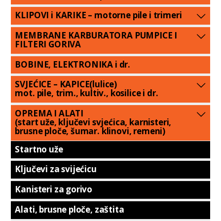
KLIPOVI i KARIKE – motorne pile i trimeri
MEMBRANE KARBURATORA PUMPICE I
FILTERI GORIVA
BOBINE, ELEKTRONIKA i dr.
SVJEĆICE – KAPICE(lulice)
mot. pile, trim., kultiv., kosilice i dr.
OPREMA I ALATI
(start uže, ključevi svjećica, karnisteri,
brusne ploče, šumar. klinovi, remeni)
Startno uže
Ključevi za svijećicu
Kanisteri za gorivo
Alati, brusne ploče, zaštita