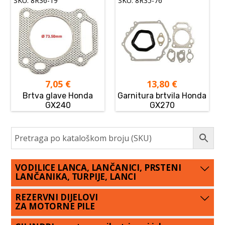
SKU: 8R36-19
SKU: 8R35-76
7,05
€
13,80
€
Brtva glave Honda
Garnitura brtvila Honda
GX240
GX270
VODILICE LANCA, LANČANICI, PRSTENI
LANČANIKA, TURPIJE, LANCI
REZERVNI DIJELOVI
ZA MOTORNE PILE