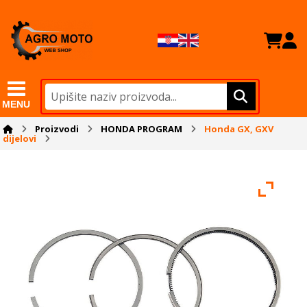
MENU
Proizvodi
HONDA PROGRAM
Honda GX, GXV
dijelovi