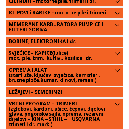
CILINDRI – motorne pile, trimeri i dr.
KLIPOVI i KARIKE – motorne pile i trimeri
MEMBRANE KARBURATORA PUMPICE I
FILTERI GORIVA
BOBINE, ELEKTRONIKA i dr.
SVJEĆICE – KAPICE(lulice)
mot. pile, trim., kultiv., kosilice i dr.
OPREMA I ALATI
(start uže, ključevi svjećica, karnisteri,
brusne ploče, šumar. klinovi, remeni)
LEŽAJEVI – SEMERINZI
VRTNI PROGRAM – TRIMERI
(zglobovi, kardani, ušice, čepovi, dijelovi
glave, pogonske sajle, oprema, rezervni
dijelovi – KINA – STIHL – HUSQVARNA
trimeri i dr. marki)