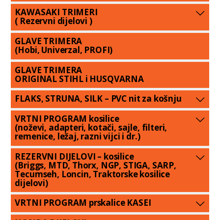
KAWASAKI TRIMERI
( Rezervni dijelovi )
GLAVE TRIMERA
(Hobi, Univerzal, PROFI)
GLAVE TRIMERA
ORIGINAL STIHL i HUSQVARNA
FLAKS, STRUNA, SILK – PVC nit za košnju
VRTNI PROGRAM kosilice
(noževi, adapteri, kotači, sajle, filteri,
remenice, ležaj, razni vijci i dr.)
REZERVNI DIJELOVI – kosilice
(Briggs, MTD, Thorx, NGP, STIGA, SARP,
Tecumseh, Loncin, Traktorske kosilice
dijelovi)
VRTNI PROGRAM prskalice KASEI