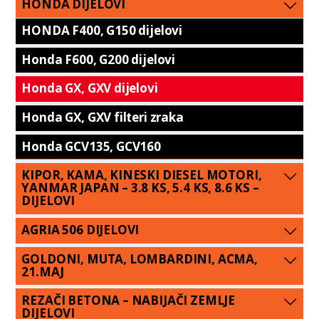
HONDA DIJELOVI
HONDA F400, G150 dijelovi
Honda F600, G200 dijelovi
Honda GX, GXV dijelovi
Honda GX, GXV filteri zraka
Honda GCV135, GCV160
KIPOR, KAMA, KINESKI DIESEL MOTORI,
YANMAR JAPAN – 3.8 KS, 5.4 KS, 8.6 KS –
DIJELOVI
AGRIA 506 DIJELOVI
GOLDONI, MUTA, LOMBARDINI, ACMA,
21.MAJ
REZAČI BETONA – NABIJAČI ZEMLJE
DIJELOVI