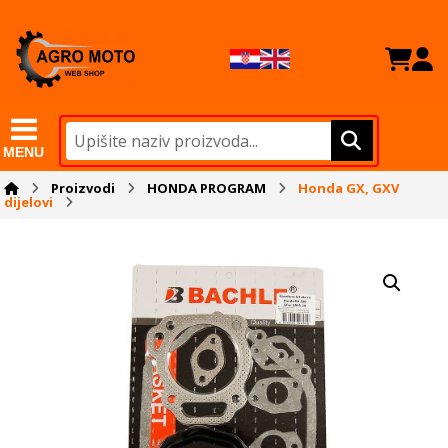
MENU
Proizvodi
HONDA PROGRAM
Honda GX, GXV
dijelovi