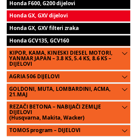
Honda F600, G200 dijelovi
Honda GX, GXV dijelovi
Honda GX, GXV filteri zraka
Honda GCV135, GCV160
KIPOR, KAMA, KINESKI DIESEL MOTORI,
YANMAR JAPAN – 3.8 KS, 5.4 KS, 8.6 KS –
DIJELOVI
AGRIA 506 DIJELOVI
GOLDONI, MUTA, LOMBARDINI, ACMA,
21.MAJ
REZAČI BETONA – NABIJAČI ZEMLJE
DIJELOVI
(Husqvarna, Makita, Wacker)
TOMOS program – DIJELOVI