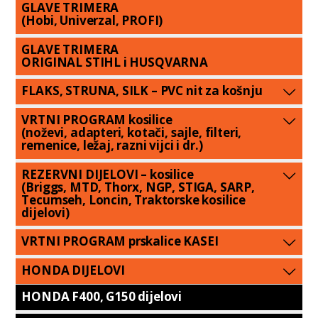
GLAVE TRIMERA
(Hobi, Univerzal, PROFI)
GLAVE TRIMERA
ORIGINAL STIHL i HUSQVARNA
FLAKS, STRUNA, SILK – PVC nit za košnju
VRTNI PROGRAM kosilice
(noževi, adapteri, kotači, sajle, filteri,
remenice, ležaj, razni vijci i dr.)
REZERVNI DIJELOVI – kosilice
(Briggs, MTD, Thorx, NGP, STIGA, SARP,
Tecumseh, Loncin, Traktorske kosilice
dijelovi)
VRTNI PROGRAM prskalice KASEI
HONDA DIJELOVI
HONDA F400, G150 dijelovi