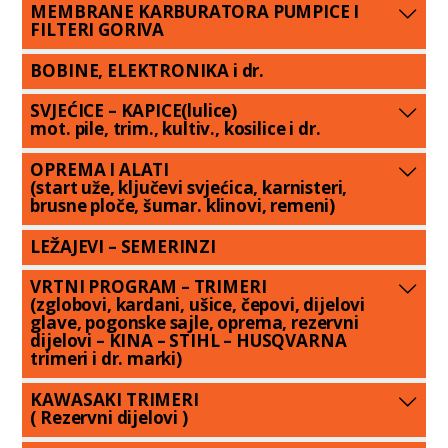
MEMBRANE KARBURATORA PUMPICE I
FILTERI GORIVA
BOBINE, ELEKTRONIKA i dr.
SVJEĆICE – KAPICE(lulice)
mot. pile, trim., kultiv., kosilice i dr.
OPREMA I ALATI
(start uže, ključevi svjećica, karnisteri,
brusne ploče, šumar. klinovi, remeni)
LEŽAJEVI – SEMERINZI
VRTNI PROGRAM – TRIMERI
(zglobovi, kardani, ušice, čepovi, dijelovi
glave, pogonske sajle, oprema, rezervni
dijelovi – KINA – STIHL – HUSQVARNA
trimeri i dr. marki)
KAWASAKI TRIMERI
( Rezervni dijelovi )