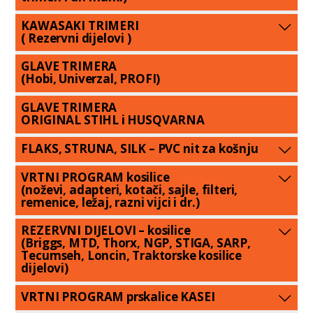
KAWASAKI TRIMERI
( Rezervni dijelovi )
GLAVE TRIMERA
(Hobi, Univerzal, PROFI)
GLAVE TRIMERA
ORIGINAL STIHL i HUSQVARNA
FLAKS, STRUNA, SILK – PVC nit za košnju
VRTNI PROGRAM kosilice
(noževi, adapteri, kotači, sajle, filteri,
remenice, ležaj, razni vijci i dr.)
REZERVNI DIJELOVI – kosilice
(Briggs, MTD, Thorx, NGP, STIGA, SARP,
Tecumseh, Loncin, Traktorske kosilice
dijelovi)
VRTNI PROGRAM prskalice KASEI