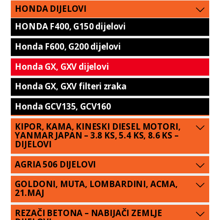
HONDA DIJELOVI
HONDA F400, G150 dijelovi
Honda F600, G200 dijelovi
Honda GX, GXV dijelovi
Honda GX, GXV filteri zraka
Honda GCV135, GCV160
KIPOR, KAMA, KINESKI DIESEL MOTORI,
YANMAR JAPAN – 3.8 KS, 5.4 KS, 8.6 KS –
DIJELOVI
AGRIA 506 DIJELOVI
GOLDONI, MUTA, LOMBARDINI, ACMA,
21.MAJ
REZAČI BETONA – NABIJAČI ZEMLJE