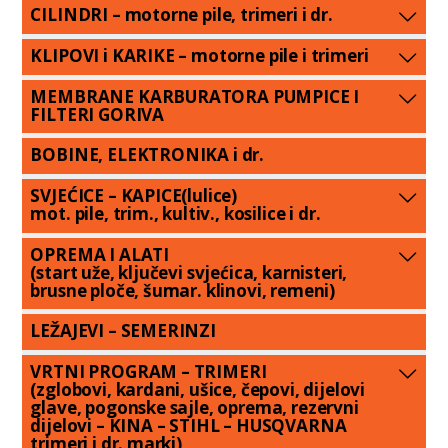
CILINDRI – motorne pile, trimeri i dr.
KLIPOVI i KARIKE – motorne pile i trimeri
MEMBRANE KARBURATORA PUMPICE I
FILTERI GORIVA
BOBINE, ELEKTRONIKA i dr.
SVJEĆICE – KAPICE(lulice)
mot. pile, trim., kultiv., kosilice i dr.
OPREMA I ALATI
(start uže, ključevi svjećica, karnisteri,
brusne ploče, šumar. klinovi, remeni)
LEŽAJEVI – SEMERINZI
VRTNI PROGRAM – TRIMERI
(zglobovi, kardani, ušice, čepovi, dijelovi
glave, pogonske sajle, oprema, rezervni
dijelovi – KINA – STIHL – HUSQVARNA
trimeri i dr. marki)