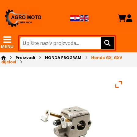
MENU
Proizvodi
HONDA PROGRAM
Honda GX, GXV
dijelovi