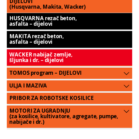
DIJELOVI
(Husqvarna, Makita, Wacker)
HUSQVARNA rezač beton,
asfalta – dijelovi
MAKITA rezač beton,
asfalta – dijelovi
WACKER nabijač zemlje,
šljunka i dr. – dijelovi
TOMOS program – DIJELOVI
ULJA I MAZIVA
PRIBOR ZA ROBOTSKE KOSILICE
MOTORI ZA UGRADNJU
(za kosilice, kultivatore, agregate, pumpe,
nabijače i dr.)