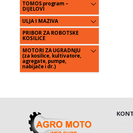
TOMOS program –
DIJELOVI
ULJA I MAZIVA
PRIBOR ZA ROBOTSKE
KOSILICE
MOTORI ZA UGRADNJU
(za kosilice, kultivatore,
agregate, pumpe,
nabijače i dr.)
KONT