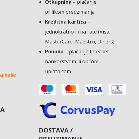
Otkupnina
– plaćanje
prilikom preuzimanja
Kreditna kartica
–
jednokratno ili na rate (Visa,
MasterCard, Maestro, Diners)
Ponuda
– plaćanje Internet
bankarstvom ili općom
uplatnicom
a naše
NA
DOSTAVA /
PREUZIMANJE