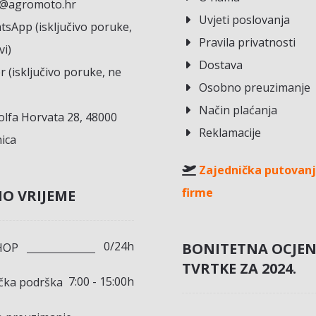
o@agromoto.hr
Uvjeti poslovanja
sApp (isključivo poruke,
Pravila privatnosti
vi)
Dostava
r (isključivo poruke, ne
Osobno preuzimanje
Način plaćanja
lfa Horvata 28, 48000
Reklamacije
ica
Zajednička putovanj
firme
O VRIJEME
0/24h
BONITETNA OCJE
HOP
TVRTKE ZA 2024.
7:00 - 15:00h
ička podrška