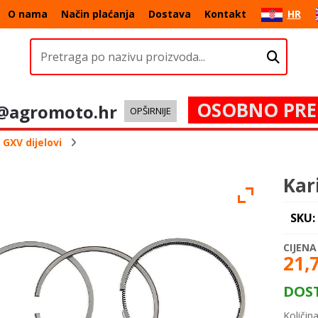
O nama
Način plaćanja
Dostava
Kontakt
HR
OSOBNO PRE
@agromoto.hr
OPŠIRNIJE
GXV dijelovi
Kar
SKU:
21,
DOS