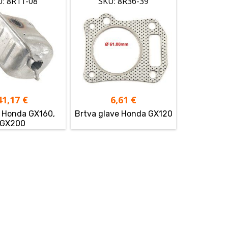
U: 8R11-08
SKU: 8R36-39
41,17
€
6,61
€
 Honda GX160,
Brtva glave Honda GX120
GX200