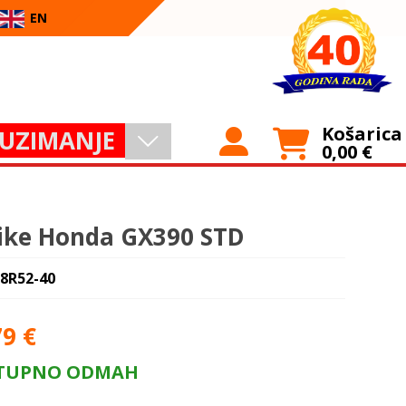
EN
Košarica
UZIMANJE
0,00
€
ike Honda GX390 STD
 8R52-40
79
€
TUPNO ODMAH