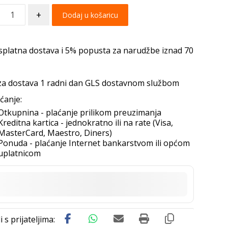
+
Dodaj u košaricu
splatna dostava i 5% popusta za narudžbe iznad 70
za dostava 1 radni dan GLS dostavnom službom
ćanje:
Otkupnina - plaćanje prilikom preuzimanja
Kreditna kartica - jednokratno ili na rate (Visa,
MasterCard, Maestro, Diners)
Ponuda - plaćanje Internet bankarstvom ili općom
uplatnicom