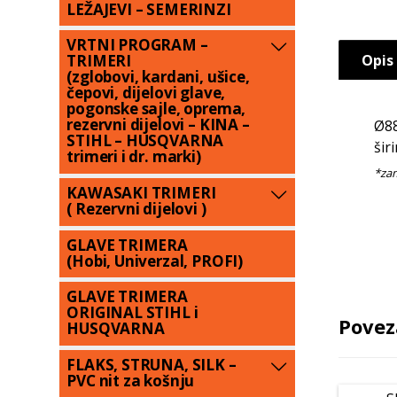
LEŽAJEVI – SEMERINZI
VRTNI PROGRAM –
Opis
TRIMERI
(zglobovi, kardani, ušice,
čepovi, dijelovi glave,
pogonske sajle, oprema,
rezervni dijelovi – KINA –
Ø8
STIHL – HUSQVARNA
šir
trimeri i dr. marki)
KAWASAKI TRIMERI
( Rezervni dijelovi )
GLAVE TRIMERA
(Hobi, Univerzal, PROFI)
GLAVE TRIMERA
ORIGINAL STIHL i
Povez
HUSQVARNA
FLAKS, STRUNA, SILK –
PVC nit za košnju