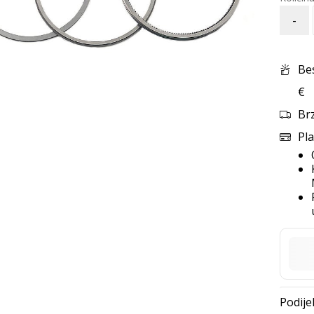
-
Be
€
Br
Pla