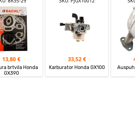
KU: 8R35-29
SKU: PJGX10012
SK
13,80
€
33,52
€
ura brtvila Honda
Karburator Honda GX100
Auspuh
GX390