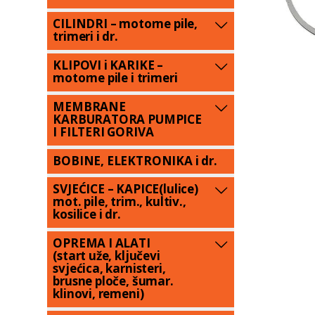
CILINDRI – motorne pile,
trimeri i dr.
KLIPOVI i KARIKE –
motorne pile i trimeri
MEMBRANE
KARBURATORA PUMPICE
I FILTERI GORIVA
BOBINE, ELEKTRONIKA i dr.
SVJEĆICE – KAPICE(lulice)
mot. pile, trim., kultiv.,
kosilice i dr.
OPREMA I ALATI
(start uže, ključevi
svjećica, karnisteri,
brusne ploče, šumar.
klinovi, remeni)