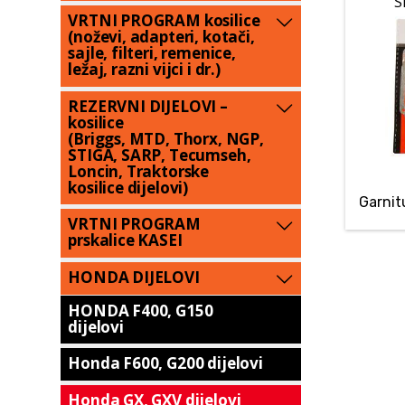
S
VRTNI PROGRAM kosilice
(noževi, adapteri, kotači,
sajle, filteri, remenice,
ležaj, razni vijci i dr.)
REZERVNI DIJELOVI –
kosilice
(Briggs, MTD, Thorx, NGP,
STIGA, SARP, Tecumseh,
Loncin, Traktorske
kosilice dijelovi)
Garnit
VRTNI PROGRAM
prskalice KASEI
HONDA DIJELOVI
HONDA F400, G150
dijelovi
Honda F600, G200 dijelovi
Honda GX, GXV dijelovi