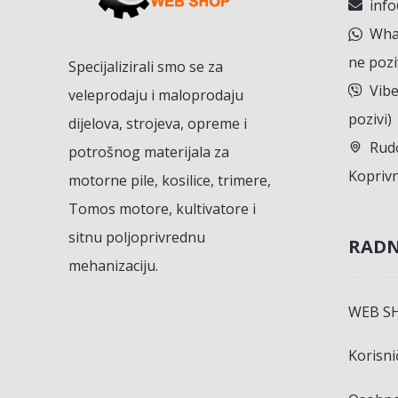
inf
What
ne pozi
Specijalizirali smo se za
Vibe
veleprodaju i maloprodaju
pozivi)
dijelova, strojeva, opreme i
Rudo
potrošnog materijala za
Koprivn
motorne pile, kosilice, trimere,
Tomos motore, kultivatore i
sitnu poljoprivrednu
RADN
mehanizaciju.
WEB S
Korisn