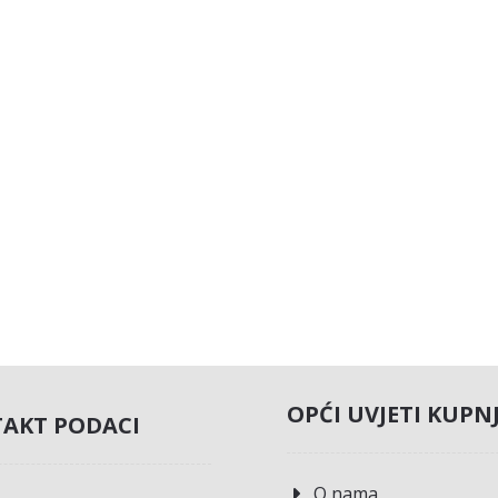
OPĆI UVJETI KUPN
AKT PODACI
O nama