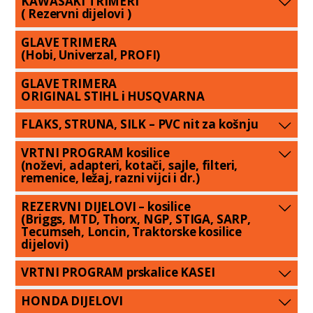
KAWASAKI TRIMERI
( Rezervni dijelovi )
GLAVE TRIMERA
(Hobi, Univerzal, PROFI)
GLAVE TRIMERA
ORIGINAL STIHL i HUSQVARNA
FLAKS, STRUNA, SILK – PVC nit za košnju
VRTNI PROGRAM kosilice
(noževi, adapteri, kotači, sajle, filteri,
remenice, ležaj, razni vijci i dr.)
REZERVNI DIJELOVI – kosilice
(Briggs, MTD, Thorx, NGP, STIGA, SARP,
Tecumseh, Loncin, Traktorske kosilice
dijelovi)
VRTNI PROGRAM prskalice KASEI
HONDA DIJELOVI