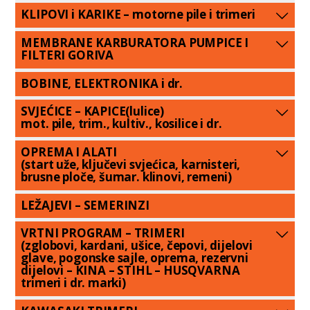
KLIPOVI i KARIKE – motorne pile i trimeri
MEMBRANE KARBURATORA PUMPICE I
FILTERI GORIVA
BOBINE, ELEKTRONIKA i dr.
SVJEĆICE – KAPICE(lulice)
mot. pile, trim., kultiv., kosilice i dr.
OPREMA I ALATI
(start uže, ključevi svjećica, karnisteri,
brusne ploče, šumar. klinovi, remeni)
LEŽAJEVI – SEMERINZI
VRTNI PROGRAM – TRIMERI
(zglobovi, kardani, ušice, čepovi, dijelovi
glave, pogonske sajle, oprema, rezervni
dijelovi – KINA – STIHL – HUSQVARNA
trimeri i dr. marki)