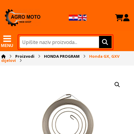
MENU
Proizvodi
HONDA PROGRAM
Honda GX, GXV
dijelovi