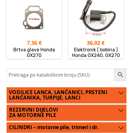
7,36
€
36,02
€
Brtva glave Honda
Elektronik ( bobina )
GX270
Honda GX240, GX270
VODILICE LANCA, LANČANICI, PRSTENI
LANČANIKA, TURPIJE, LANCI
REZERVNI DIJELOVI
ZA MOTORNE PILE
CILINDRI – motorne pile, trimeri i dr.