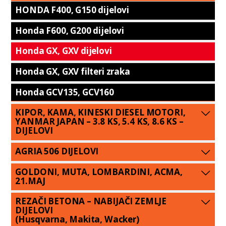
HONDA F400, G150 dijelovi
Honda F600, G200 dijelovi
Honda GX, GXV dijelovi
Honda GX, GXV filteri zraka
Honda GCV135, GCV160
KIPOR, KAMA, KINESKI DIESEL MOTORI,
YANMAR JAPAN – 3.8 KS, 5.4 KS, 8.6 KS –
DIJELOVI
AGRIA 506 DIJELOVI
GOLDONI, MUTA, LOMBARDINI, ACMA,
21.MAJ
REZAČI BETONA – NABIJAČI ZEMLJE
DIJELOVI
(Husqvarna, Makita, Wacker)