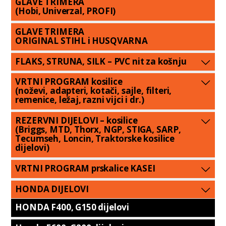
GLAVE TRIMERA
(Hobi, Univerzal, PROFI)
GLAVE TRIMERA
ORIGINAL STIHL i HUSQVARNA
FLAKS, STRUNA, SILK – PVC nit za košnju
VRTNI PROGRAM kosilice
(noževi, adapteri, kotači, sajle, filteri,
remenice, ležaj, razni vijci i dr.)
REZERVNI DIJELOVI – kosilice
(Briggs, MTD, Thorx, NGP, STIGA, SARP,
Tecumseh, Loncin, Traktorske kosilice
dijelovi)
VRTNI PROGRAM prskalice KASEI
HONDA DIJELOVI
HONDA F400, G150 dijelovi