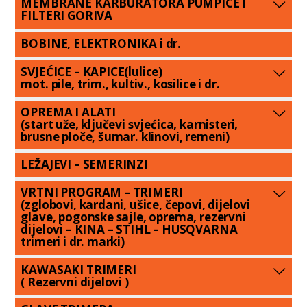
MEMBRANE KARBURATORA PUMPICE I
FILTERI GORIVA
BOBINE, ELEKTRONIKA i dr.
SVJEĆICE – KAPICE(lulice)
mot. pile, trim., kultiv., kosilice i dr.
OPREMA I ALATI
(start uže, ključevi svjećica, karnisteri,
brusne ploče, šumar. klinovi, remeni)
LEŽAJEVI – SEMERINZI
VRTNI PROGRAM – TRIMERI
(zglobovi, kardani, ušice, čepovi, dijelovi
glave, pogonske sajle, oprema, rezervni
dijelovi – KINA – STIHL – HUSQVARNA
trimeri i dr. marki)
KAWASAKI TRIMERI
( Rezervni dijelovi )