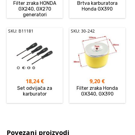
Filter zraka HONDA
Brtva karburatora
GX240, GX270
Honda GX390
generatori
SKU: B11181
SKU: 30-242
18,24
€
9,20
€
Set odvijača za
Filter zraka Honda
karburator
GX340, GX390
Povezani proizvodi