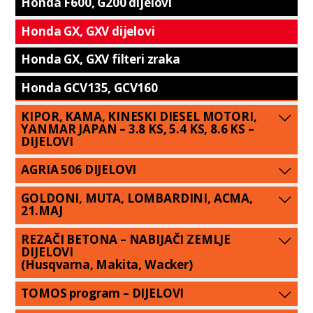
Honda F600, G200 dijelovi
Honda GX, GXV dijelovi
Honda GX, GXV filteri zraka
Honda GCV135, GCV160
KIPOR, KAMA, KINESKI DIESEL MOTORI,
YANMAR JAPAN – 3.8 KS, 5.4 KS, 8.6 KS –
DIJELOVI
AGRIA 506 DIJELOVI
GOLDONI, MUTA, LOMBARDINI, ACMA,
21.MAJ
REZAČI BETONA – NABIJAČI ZEMLJE
DIJELOVI
(Husqvarna, Makita, Wacker)
TOMOS program – DIJELOVI