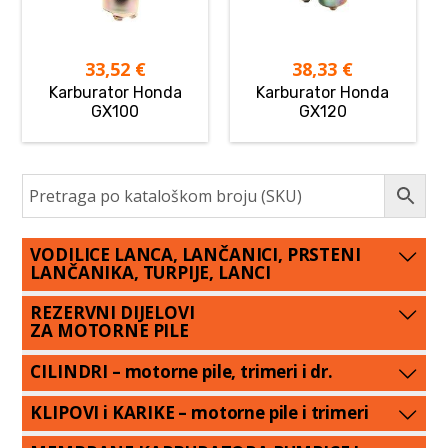
33,52
€
38,33
€
Karburator Honda
Karburator Honda
GX100
GX120
VODILICE LANCA, LANČANICI, PRSTENI
LANČANIKA, TURPIJE, LANCI
REZERVNI DIJELOVI
ZA MOTORNE PILE
CILINDRI – motorne pile, trimeri i dr.
KLIPOVI i KARIKE – motorne pile i trimeri