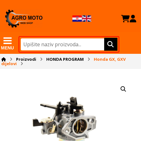
MENU
Proizvodi
HONDA PROGRAM
Honda GX, GXV
dijelovi