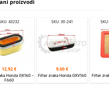
ani proizvodi
SKU: 43232
SKU: 30-241
SKU:
12,92
€
9,60
€
raka Honda GX160 –
Filter zraka Honda GXV160
Filter zr
F660