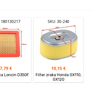
 180130217
SKU: 30-240
7,79
€
10,15
€
aka Loncin D350F
Filter zraka Honda GX110,
GX120