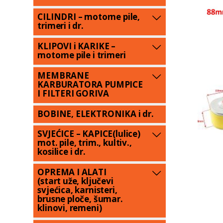
CILINDRI – motorne pile,
trimeri i dr.
KLIPOVI i KARIKE –
motorne pile i trimeri
MEMBRANE
KARBURATORA PUMPICE
I FILTERI GORIVA
BOBINE, ELEKTRONIKA i dr.
SVJEĆICE – KAPICE(lulice)
mot. pile, trim., kultiv.,
kosilice i dr.
OPREMA I ALATI
(start uže, ključevi
svjećica, karnisteri,
brusne ploče, šumar.
klinovi, remeni)