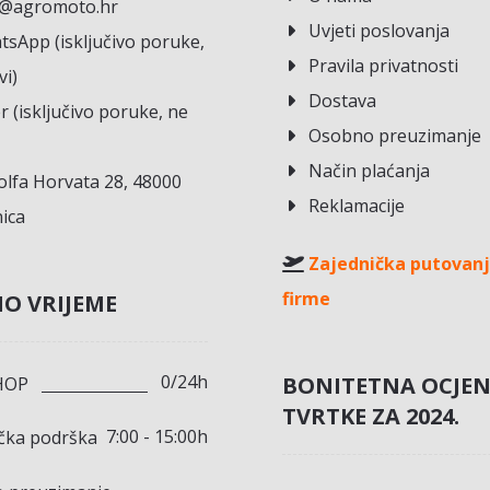
o@agromoto.hr
Uvjeti poslovanja
sApp (isključivo poruke,
Pravila privatnosti
vi)
Dostava
r (isključivo poruke, ne
Osobno preuzimanje
Način plaćanja
lfa Horvata 28, 48000
Reklamacije
ica
Zajednička putovanj
firme
O VRIJEME
0/24h
BONITETNA OCJE
HOP
TVRTKE ZA 2024.
7:00 - 15:00h
ička podrška