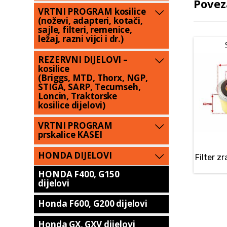
Povez
VRTNI PROGRAM kosilice
(noževi, adapteri, kotači,
sajle, filteri, remenice,
ležaj, razni vijci i dr.)
REZERVNI DIJELOVI –
kosilice
(Briggs, MTD, Thorx, NGP,
STIGA, SARP, Tecumseh,
Loncin, Traktorske
kosilice dijelovi)
VRTNI PROGRAM
prskalice KASEI
HONDA DIJELOVI
Filter z
HONDA F400, G150
dijelovi
Honda F600, G200 dijelovi
Honda GX, GXV dijelovi