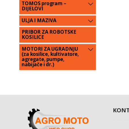
TOMOS program –
DIJELOVI
ULJA I MAZIVA
PRIBOR ZA ROBOTSKE
KOSILICE
MOTORI ZA UGRADNJU
(za kosilice, kultivatore,
agregate, pumpe,
nabijače i dr.)
KONT