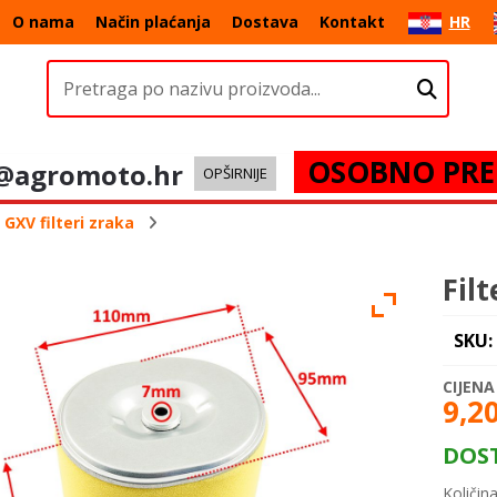
O nama
Način plaćanja
Dostava
Kontakt
HR
OSOBNO PRE
@agromoto.hr
OPŠIRNIJE
GXV filteri zraka
Fil
SKU:
9,2
DOS