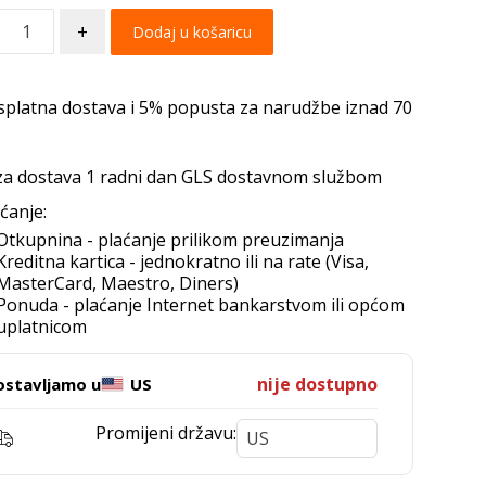
+
Dodaj u košaricu
splatna dostava i 5% popusta za narudžbe iznad 70
za dostava 1 radni dan GLS dostavnom službom
ćanje:
Otkupnina - plaćanje prilikom preuzimanja
Kreditna kartica - jednokratno ili na rate (Visa,
MasterCard, Maestro, Diners)
Ponuda - plaćanje Internet bankarstvom ili općom
uplatnicom
nije dostupno
ostavljamo u
US
Promijeni državu: