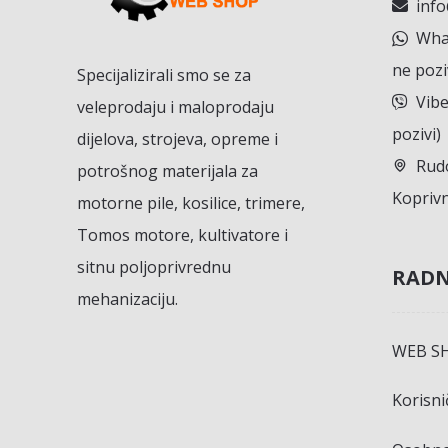
inf
What
ne pozi
Specijalizirali smo se za
Vibe
veleprodaju i maloprodaju
pozivi)
dijelova, strojeva, opreme i
Rudo
potrošnog materijala za
Koprivn
motorne pile, kosilice, trimere,
Tomos motore, kultivatore i
sitnu poljoprivrednu
RADN
mehanizaciju.
WEB S
Korisn