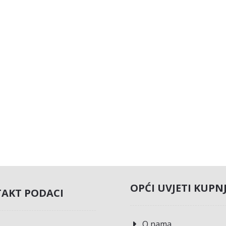
OPĆI UVJETI KUPN
AKT PODACI
O nama