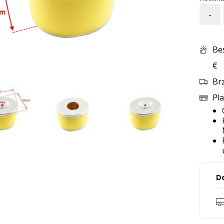
-
Be
€
Br
Pla
D