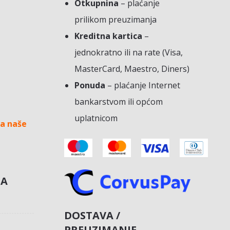
Otkupnina
– plaćanje
prilikom preuzimanja
Kreditna kartica
–
jednokratno ili na rate (Visa,
MasterCard, Maestro, Diners)
Ponuda
– plaćanje Internet
bankarstvom ili općom
uplatnicom
a naše
NA
DOSTAVA /
PREUZIMANJE