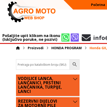
Početna
Pošaljite upit klikom na ikonu
info
(Isključivo poruke, ne pozivi)
Proizvodi
HONDA PROGRAM
Honda GX, 
VODILICE LANCA,
LANČANICI, PRSTENI
LANČANIKA, TURPIJE,
LANCI
REZERVNI DIJELOVI
ZA MOTORNE PILE