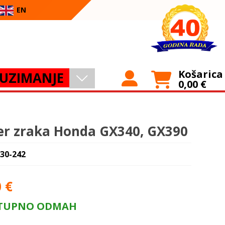
EN
Košarica
UZIMANJE
0,00
€
ter zraka Honda GX340, GX390
 30-242
0
€
TUPNO ODMAH