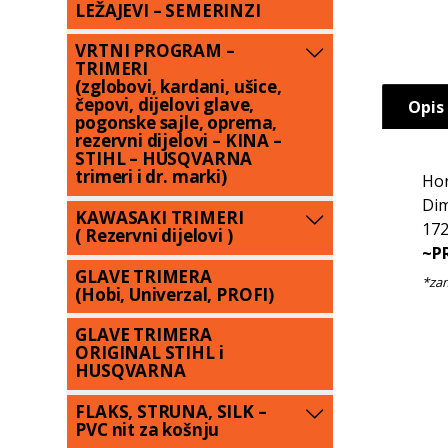
LEŽAJEVI – SEMERINZI
VRTNI PROGRAM –
TRIMERI
(zglobovi, kardani, ušice,
čepovi, dijelovi glave,
Opis
pogonske sajle, oprema,
rezervni dijelovi – KINA –
STIHL – HUSQVARNA
trimeri i dr. marki)
Hon
Dim
KAWASAKI TRIMERI
17
( Rezervni dijelovi )
~PR
GLAVE TRIMERA
(Hobi, Univerzal, PROFI)
GLAVE TRIMERA
ORIGINAL STIHL i
HUSQVARNA
FLAKS, STRUNA, SILK –
PVC nit za košnju