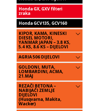
Honda GX, GXV filteri
zraka
Honda GCV135, GCV160
KIPOR, KAMA, KINESKI
DIESEL MOTORI,
YANMAR JAPAN – 3.8 KS,
5.4 KS, 8.6 KS – DIJELOVI
AGRIA 506 DIJELOVI
GOLDONI, MUTA,
LOMBARDINI, ACMA,
21.MAJ
REZAČI BETONA –
NABIJAČI ZEMLJE
DIJELOVI
(Husqvarna, Makita,
Wacker)