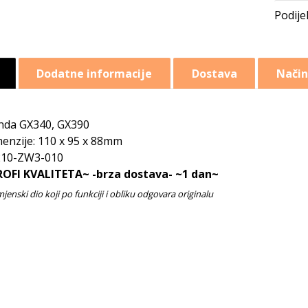
Dodatne informacije
Dostava
Način
da GX340, GX390
enzije: 110 x 95 x 88mm
210-ZW3-010
OFI KVALITETA~ -brza dostava- ~1 dan~