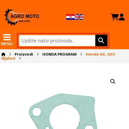
MENU
Proizvodi
HONDA PROGRAM
Honda GX, GXV
dijelovi