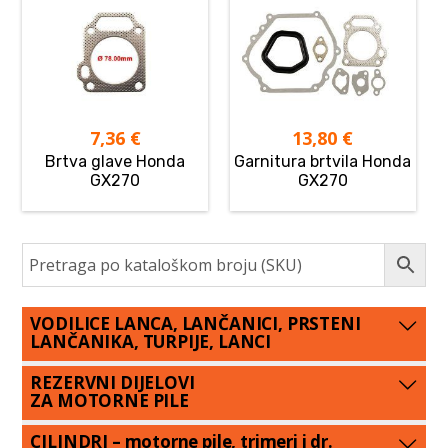
7,36
€
13,80
€
Brtva glave Honda
Garnitura brtvila Honda
GX270
GX270
VODILICE LANCA, LANČANICI, PRSTENI
LANČANIKA, TURPIJE, LANCI
REZERVNI DIJELOVI
ZA MOTORNE PILE
CILINDRI – motorne pile, trimeri i dr.