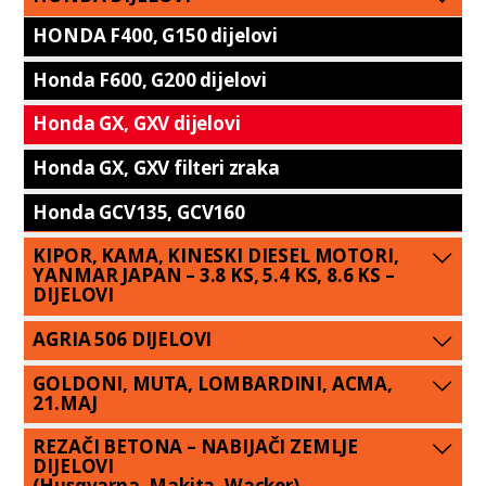
HONDA F400, G150 dijelovi
Honda F600, G200 dijelovi
Honda GX, GXV dijelovi
Honda GX, GXV filteri zraka
Honda GCV135, GCV160
KIPOR, KAMA, KINESKI DIESEL MOTORI,
YANMAR JAPAN – 3.8 KS, 5.4 KS, 8.6 KS –
DIJELOVI
AGRIA 506 DIJELOVI
GOLDONI, MUTA, LOMBARDINI, ACMA,
21.MAJ
REZAČI BETONA – NABIJAČI ZEMLJE
DIJELOVI
(Husqvarna, Makita, Wacker)