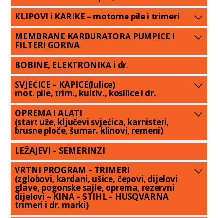
KLIPOVI i KARIKE – motorne pile i trimeri
MEMBRANE KARBURATORA PUMPICE I
FILTERI GORIVA
BOBINE, ELEKTRONIKA i dr.
SVJEĆICE – KAPICE(lulice)
mot. pile, trim., kultiv., kosilice i dr.
OPREMA I ALATI
(start uže, ključevi svjećica, karnisteri,
brusne ploče, šumar. klinovi, remeni)
LEŽAJEVI – SEMERINZI
VRTNI PROGRAM – TRIMERI
(zglobovi, kardani, ušice, čepovi, dijelovi
glave, pogonske sajle, oprema, rezervni
dijelovi – KINA – STIHL – HUSQVARNA
trimeri i dr. marki)