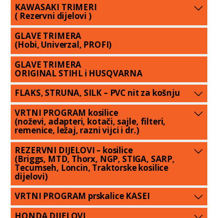
KAWASAKI TRIMERI
( Rezervni dijelovi )
GLAVE TRIMERA
(Hobi, Univerzal, PROFI)
GLAVE TRIMERA
ORIGINAL STIHL i HUSQVARNA
FLAKS, STRUNA, SILK – PVC nit za košnju
VRTNI PROGRAM kosilice
(noževi, adapteri, kotači, sajle, filteri,
remenice, ležaj, razni vijci i dr.)
REZERVNI DIJELOVI – kosilice
(Briggs, MTD, Thorx, NGP, STIGA, SARP,
Tecumseh, Loncin, Traktorske kosilice
dijelovi)
VRTNI PROGRAM prskalice KASEI
HONDA DIJELOVI