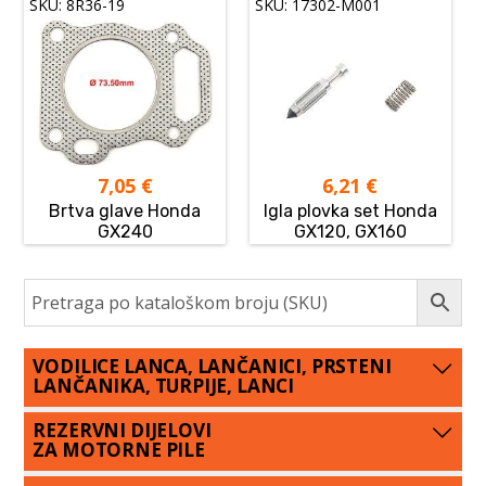
SKU: 8R36-19
SKU: 17302-M001
7,05
€
6,21
€
Brtva glave Honda
Igla plovka set Honda
GX240
GX120, GX160
VODILICE LANCA, LANČANICI, PRSTENI
LANČANIKA, TURPIJE, LANCI
REZERVNI DIJELOVI
ZA MOTORNE PILE