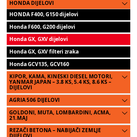
HONDA DIJELOVI
HONDA F400, G150 dijelovi
Honda F600, G200 dijelovi
Honda GX, GXV dijelovi
Honda GX, GXV filteri zraka
Honda GCV135, GCV160
KIPOR, KAMA, KINESKI DIESEL MOTORI,
YANMAR JAPAN – 3.8 KS, 5.4 KS, 8.6 KS –
DIJELOVI
AGRIA 506 DIJELOVI
GOLDONI, MUTA, LOMBARDINI, ACMA,
21.MAJ
REZAČI BETONA – NABIJAČI ZEMLJE
DIJELOVI