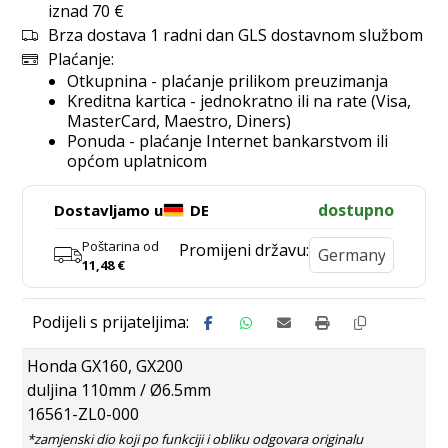
iznad 70 €
Brza dostava 1 radni dan GLS dostavnom službom
Plaćanje:
Otkupnina - plaćanje prilikom preuzimanja
Kreditna kartica - jednokratno ili na rate (Visa,
MasterCard, Maestro, Diners)
Ponuda - plaćanje Internet bankarstvom ili
općom uplatnicom
dostupno
Dostavljamo u
DE
Poštarina od
Promijeni državu:
11,48
€
Honda GX160, GX200
duljina 110mm / Ø6.5mm
16561-ZL0-000