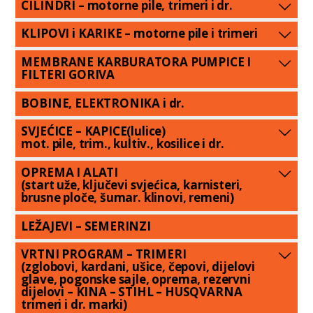
CILINDRI – motorne pile, trimeri i dr.
KLIPOVI i KARIKE – motorne pile i trimeri
MEMBRANE KARBURATORA PUMPICE I
FILTERI GORIVA
BOBINE, ELEKTRONIKA i dr.
SVJEĆICE – KAPICE(lulice)
mot. pile, trim., kultiv., kosilice i dr.
OPREMA I ALATI
(start uže, ključevi svjećica, karnisteri,
brusne ploče, šumar. klinovi, remeni)
LEŽAJEVI – SEMERINZI
VRTNI PROGRAM – TRIMERI
(zglobovi, kardani, ušice, čepovi, dijelovi
glave, pogonske sajle, oprema, rezervni
dijelovi – KINA – STIHL – HUSQVARNA
trimeri i dr. marki)