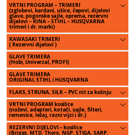
VRTNI PROGRAM – TRIMERI
(zglobovi, kardani, ušice, čepovi, dijelovi
glave, pogonske sajle, oprema, rezervni
dijelovi – KINA – STIHL – HUSQVARNA
trimeri i dr. marki)
KAWASAKI TRIMERI
( Rezervni dijelovi )
GLAVE TRIMERA
(Hobi, Univerzal, PROFI)
GLAVE TRIMERA
ORIGINAL STIHL i HUSQVARNA
FLAKS, STRUNA, SILK – PVC nit za košnju
VRTNI PROGRAM kosilice
(noževi, adapteri, kotači, sajle, filteri,
remenice, ležaj, razni vijci i dr.)
REZERVNI DIJELOVI – kosilice
(Briggs, MTD, Thorx, NGP, STIGA, SARP,