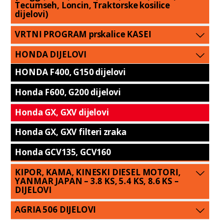
Tecumseh, Loncin, Traktorske kosilice
dijelovi)
VRTNI PROGRAM prskalice KASEI
HONDA DIJELOVI
HONDA F400, G150 dijelovi
Honda F600, G200 dijelovi
Honda GX, GXV dijelovi
Honda GX, GXV filteri zraka
Honda GCV135, GCV160
KIPOR, KAMA, KINESKI DIESEL MOTORI,
YANMAR JAPAN – 3.8 KS, 5.4 KS, 8.6 KS –
DIJELOVI
AGRIA 506 DIJELOVI