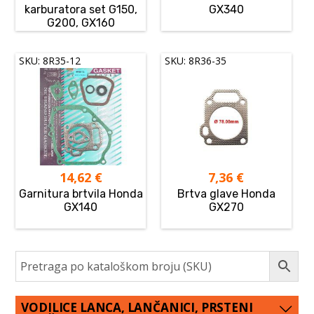
karburatora set G150,
GX340
G200, GX160
SKU: 8R35-12
SKU: 8R36-35
14,62
€
7,36
€
Garnitura brtvila Honda
Brtva glave Honda
GX140
GX270
VODILICE LANCA, LANČANICI, PRSTENI