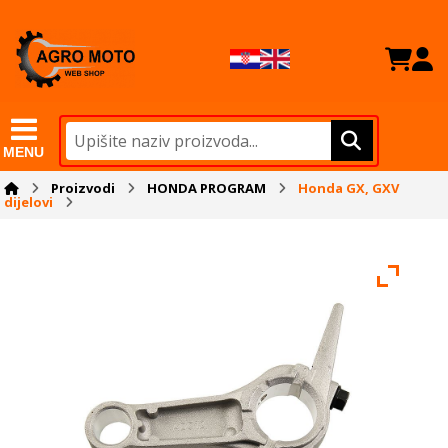
MENU
Proizvodi
HONDA PROGRAM
Honda GX, GXV
dijelovi