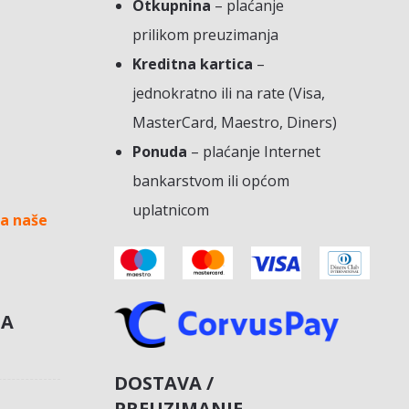
Otkupnina
– plaćanje
prilikom preuzimanja
Kreditna kartica
–
jednokratno ili na rate (Visa,
MasterCard, Maestro, Diners)
Ponuda
– plaćanje Internet
bankarstvom ili općom
uplatnicom
a naše
NA
DOSTAVA /
PREUZIMANJE