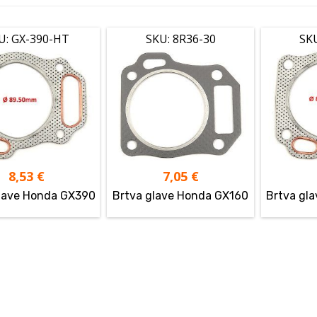
U: GX-390-HT
SKU: 8R36-30
SK
8,53
€
7,05
€
lave Honda GX390
Brtva glave Honda GX160
Brtva gl