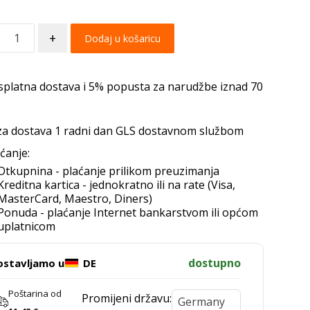
+
Dodaj u košaricu
splatna dostava i 5% popusta za narudžbe iznad 70
za dostava 1 radni dan GLS dostavnom službom
ćanje:
Otkupnina - plaćanje prilikom preuzimanja
Kreditna kartica - jednokratno ili na rate (Visa,
MasterCard, Maestro, Diners)
Ponuda - plaćanje Internet bankarstvom ili općom
uplatnicom
dostupno
ostavljamo u
DE
Poštarina od
Promijeni državu: