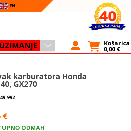
EN
Košarica
UZIMANJE
0,00
€
vak karburatora Honda
40, GX270
 49-992
6
€
TUPNO ODMAH