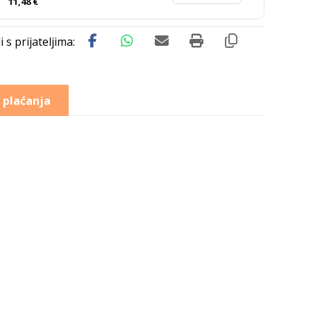
11,48
€
 plaćanja