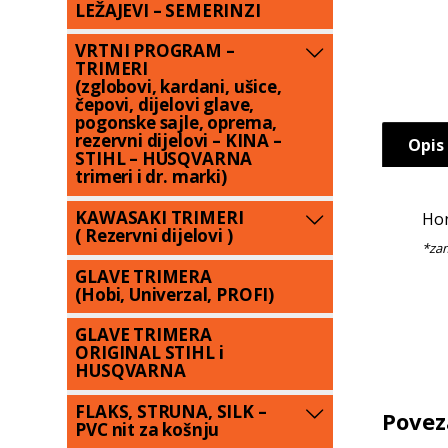
LEŽAJEVI – SEMERINZI
VRTNI PROGRAM –
TRIMERI
(zglobovi, kardani, ušice,
čepovi, dijelovi glave,
pogonske sajle, oprema,
rezervni dijelovi – KINA –
Opis
STIHL – HUSQVARNA
trimeri i dr. marki)
KAWASAKI TRIMERI
Hon
( Rezervni dijelovi )
GLAVE TRIMERA
(Hobi, Univerzal, PROFI)
GLAVE TRIMERA
ORIGINAL STIHL i
HUSQVARNA
FLAKS, STRUNA, SILK –
Povez
PVC nit za košnju