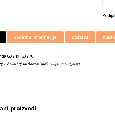
Dodatne informacije
Dostava
Način
da GX240, GX270
ani proizvodi