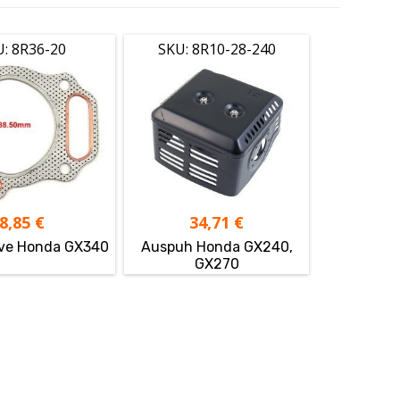
U: 8R36-20
SKU: 8R10-28-240
8,85
€
34,71
€
ave Honda GX340
Auspuh Honda GX240,
GX270