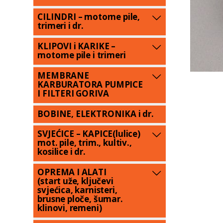
CILINDRI – motorne pile,
trimeri i dr.
KLIPOVI i KARIKE –
motorne pile i trimeri
MEMBRANE
KARBURATORA PUMPICE
I FILTERI GORIVA
BOBINE, ELEKTRONIKA i dr.
SVJEĆICE – KAPICE(lulice)
mot. pile, trim., kultiv.,
kosilice i dr.
OPREMA I ALATI
(start uže, ključevi
svjećica, karnisteri,
brusne ploče, šumar.
klinovi, remeni)