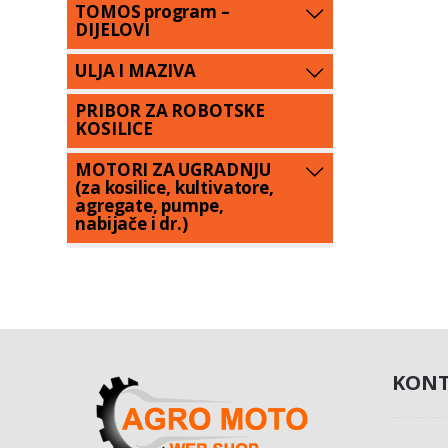
TOMOS program –
DIJELOVI
ULJA I MAZIVA
PRIBOR ZA ROBOTSKE
KOSILICE
MOTORI ZA UGRADNJU
(za kosilice, kultivatore,
agregate, pumpe,
nabijače i dr.)
KONT