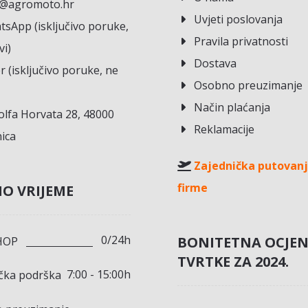
o@agromoto.hr
Uvjeti poslovanja
sApp (isključivo poruke,
Pravila privatnosti
vi)
Dostava
r (isključivo poruke, ne
Osobno preuzimanje
Način plaćanja
lfa Horvata 28, 48000
Reklamacije
ica
Zajednička putovanj
firme
O VRIJEME
0/24h
BONITETNA OCJE
HOP
TVRTKE ZA 2024.
7:00 - 15:00h
ička podrška