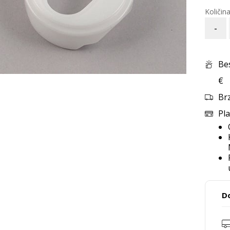
-
Be
€
Br
Pla
D