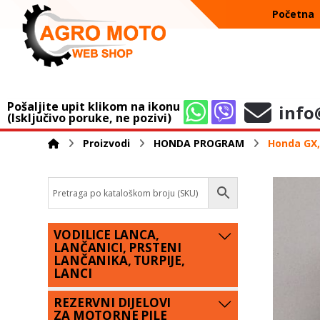
Početna
Pošaljite upit klikom na ikonu
info
(Isključivo poruke, ne pozivi)
Proizvodi
HONDA PROGRAM
Honda GX, 
VODILICE LANCA,
LANČANICI, PRSTENI
LANČANIKA, TURPIJE,
LANCI
REZERVNI DIJELOVI
ZA MOTORNE PILE