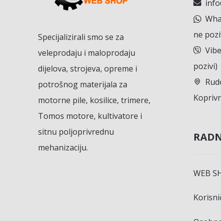
inf
What
ne pozi
Specijalizirali smo se za
Vibe
veleprodaju i maloprodaju
pozivi)
dijelova, strojeva, opreme i
Rudo
potrošnog materijala za
Koprivn
motorne pile, kosilice, trimere,
Tomos motore, kultivatore i
sitnu poljoprivrednu
RADN
mehanizaciju.
WEB S
Korisn