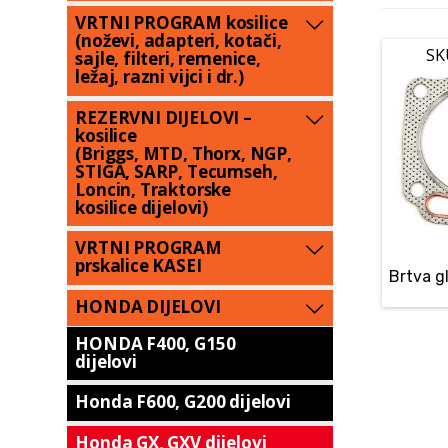
VRTNI PROGRAM kosilice
(noževi, adapteri, kotači,
SK
sajle, filteri, remenice,
ležaj, razni vijci i dr.)
REZERVNI DIJELOVI –
kosilice
(Briggs, MTD, Thorx, NGP,
STIGA, SARP, Tecumseh,
Loncin, Traktorske
kosilice dijelovi)
VRTNI PROGRAM
prskalice KASEI
Brtva g
HONDA DIJELOVI
HONDA F400, G150
dijelovi
Honda F600, G200 dijelovi
Honda GX, GXV dijelovi