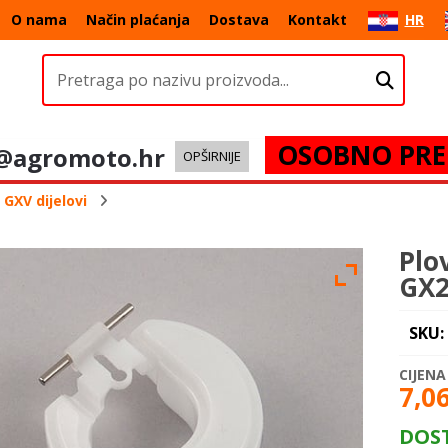
O nama
Način plaćanja
Dostava
Kontakt
HR
OSOBNO PRE
@agromoto.hr
OPŠIRNIJE
GXV dijelovi
Plo
GX2
SKU:
7,0
DOS