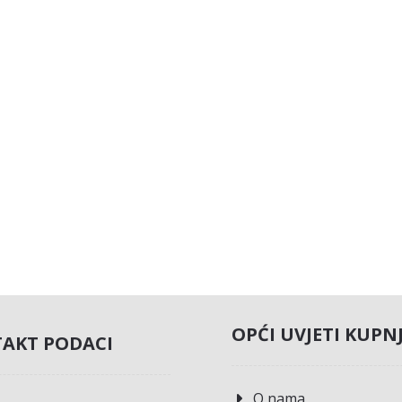
OPĆI UVJETI KUPN
AKT PODACI
O nama