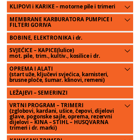
KLIPOVI i KARIKE – motorne pile i trimeri
MEMBRANE KARBURATORA PUMPICE I
FILTERI GORIVA
BOBINE, ELEKTRONIKA i dr.
SVJEĆICE – KAPICE(lulice)
mot. pile, trim., kultiv., kosilice i dr.
OPREMA I ALATI
(start uže, ključevi svjećica, karnisteri,
brusne ploče, šumar. klinovi, remeni)
LEŽAJEVI – SEMERINZI
VRTNI PROGRAM – TRIMERI
(zglobovi, kardani, ušice, čepovi, dijelovi
glave, pogonske sajle, oprema, rezervni
dijelovi – KINA – STIHL – HUSQVARNA
trimeri i dr. marki)