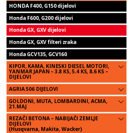
HONDA F400, G150 dijelovi
Honda F600, G200 dijelovi
Honda GX, GXV dijelovi
Honda GX, GXV filteri zraka
Honda GCV135, GCV160
KIPOR, KAMA, KINESKI DIESEL MOTORI,
YANMAR JAPAN – 3.8 KS, 5.4 KS, 8.6 KS –
DIJELOVI
AGRIA 506 DIJELOVI
GOLDONI, MUTA, LOMBARDINI, ACMA,
21.MAJ
REZAČI BETONA – NABIJAČI ZEMLJE
DIJELOVI
(Husqvarna, Makita, Wacker)