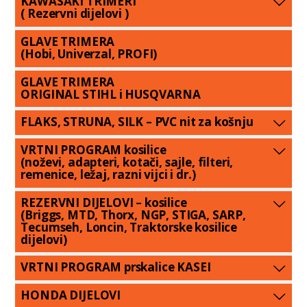
KAWASAKI TRIMERI
( Rezervni dijelovi )
GLAVE TRIMERA
(Hobi, Univerzal, PROFI)
GLAVE TRIMERA
ORIGINAL STIHL i HUSQVARNA
FLAKS, STRUNA, SILK – PVC nit za košnju
VRTNI PROGRAM kosilice
(noževi, adapteri, kotači, sajle, filteri,
remenice, ležaj, razni vijci i dr.)
REZERVNI DIJELOVI – kosilice
(Briggs, MTD, Thorx, NGP, STIGA, SARP,
Tecumseh, Loncin, Traktorske kosilice
dijelovi)
VRTNI PROGRAM prskalice KASEI
HONDA DIJELOVI