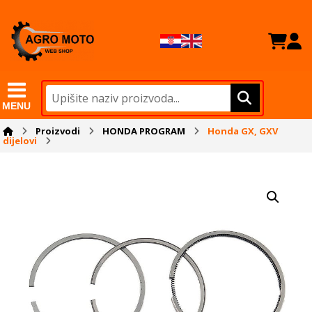
MENU
Proizvodi
HONDA PROGRAM
Honda GX, GXV
dijelovi