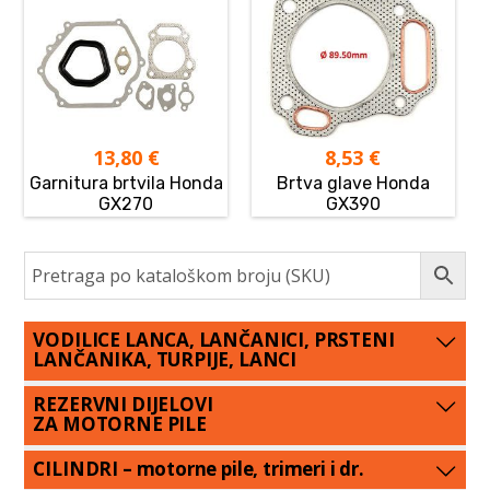
13,80
€
8,53
€
Garnitura brtvila Honda
Brtva glave Honda
GX270
GX390
VODILICE LANCA, LANČANICI, PRSTENI
LANČANIKA, TURPIJE, LANCI
REZERVNI DIJELOVI
ZA MOTORNE PILE
CILINDRI – motorne pile, trimeri i dr.