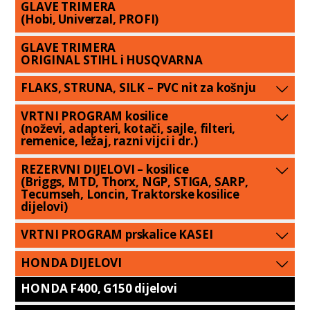
GLAVE TRIMERA
(Hobi, Univerzal, PROFI)
GLAVE TRIMERA
ORIGINAL STIHL i HUSQVARNA
FLAKS, STRUNA, SILK – PVC nit za košnju
VRTNI PROGRAM kosilice
(noževi, adapteri, kotači, sajle, filteri,
remenice, ležaj, razni vijci i dr.)
REZERVNI DIJELOVI – kosilice
(Briggs, MTD, Thorx, NGP, STIGA, SARP,
Tecumseh, Loncin, Traktorske kosilice
dijelovi)
VRTNI PROGRAM prskalice KASEI
HONDA DIJELOVI
HONDA F400, G150 dijelovi