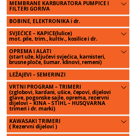
MEMBRANE KARBURATORA PUMPICE I
FILTERI GORIVA
BOBINE, ELEKTRONIKA i dr.
SVJEĆICE – KAPICE(lulice)
mot. pile, trim., kultiv., kosilice i dr.
OPREMA I ALATI
(start uže, ključevi svjećica, karnisteri,
brusne ploče, šumar. klinovi, remeni)
LEŽAJEVI – SEMERINZI
VRTNI PROGRAM – TRIMERI
(zglobovi, kardani, ušice, čepovi, dijelovi
glave, pogonske sajle, oprema, rezervni
dijelovi – KINA – STIHL – HUSQVARNA
trimeri i dr. marki)
KAWASAKI TRIMERI
( Rezervni dijelovi )