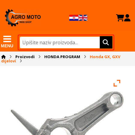
MENU
Proizvodi
HONDA PROGRAM
Honda GX, GXV
dijelovi