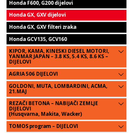
Honda F600, G200 dijelovi
Honda GX, GXV dijelovi
Honda GX, GXV filteri zraka
Honda GCV135, GCV160
KIPOR, KAMA, KINESKI DIESEL MOTORI,
YANMAR JAPAN – 3.8 KS, 5.4 KS, 8.6 KS –
DIJELOVI
AGRIA 506 DIJELOVI
GOLDONI, MUTA, LOMBARDINI, ACMA,
21.MAJ
REZAČI BETONA – NABIJAČI ZEMLJE
DIJELOVI
(Husqvarna, Makita, Wacker)
TOMOS program – DIJELOVI