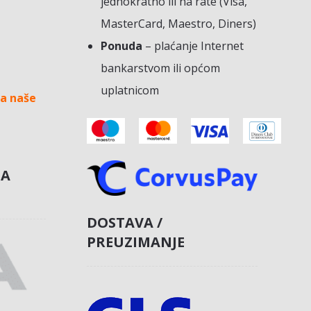
jednokratno ili na rate (Visa,
MasterCard, Maestro, Diners)
Ponuda
– plaćanje Internet
bankarstvom ili općom
uplatnicom
a naše
NA
DOSTAVA /
PREUZIMANJE