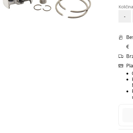
-
Be
€
Br
Pla