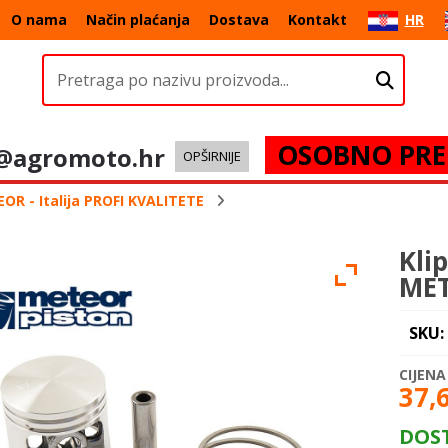
O nama
Način plaćanja
Dostava
Kontakt
HR
OSOBNO PRE
@agromoto.hr
OPŠIRNIJE
EOR - Italija PROFI KVALITETE
Kli
ME
SKU:
37,
DOS