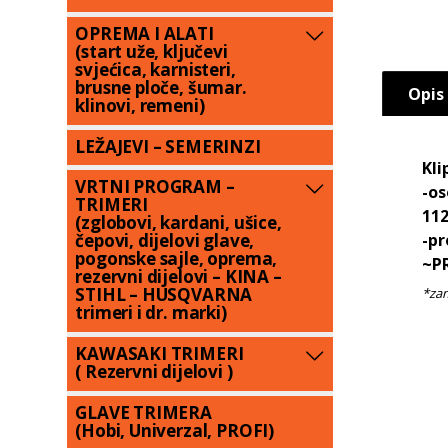
OPREMA I ALATI
(start uže, ključevi
svjećica, karnisteri,
brusne ploče, šumar.
Opis
klinovi, remeni)
LEŽAJEVI – SEMERINZI
Kli
VRTNI PROGRAM –
-os
TRIMERI
112
(zglobovi, kardani, ušice,
-pr
čepovi, dijelovi glave,
pogonske sajle, oprema,
~PR
rezervni dijelovi – KINA –
STIHL – HUSQVARNA
trimeri i dr. marki)
KAWASAKI TRIMERI
( Rezervni dijelovi )
GLAVE TRIMERA
(Hobi, Univerzal, PROFI)