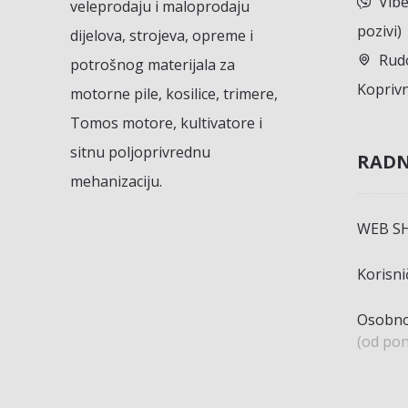
Vibe
veleprodaju i maloprodaju
pozivi)
dijelova, strojeva, opreme i
Rudo
potrošnog materijala za
Koprivn
motorne pile, kosilice, trimere,
Tomos motore, kultivatore i
sitnu poljoprivrednu
RADN
mehanizaciju.
WEB S
Korisn
Osobno
(od pon