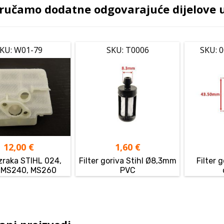
ručamo dodatne odgovarajuće dijelove uz
KU: W01-79
SKU: T0006
SKU: 
12,00
€
1,60
€
 zraka STIHL 024,
Filter goriva Stihl Ø8,3mm
Filter g
 MS240, MS260
PVC