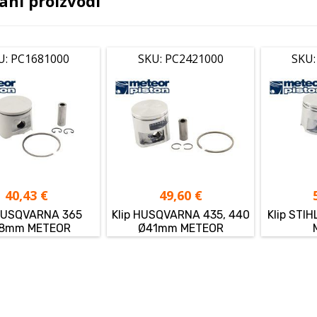
ani proizvodi
U: PC1681000
SKU: PC2421000
SKU:
40,43
€
49,60
€
 HUSQVARNA 365
Klip HUSQVARNA 435, 440
Klip STI
8mm METEOR
Ø41mm METEOR