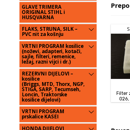
Prepo
GLAVE TRIMERA
ORIGINAL STIHL i
HUSQVARNA
FLAKS, STRUNA, SILK –
S
PVC nit za košnju
VRTNI PROGRAM kosilice
(noževi, adapteri, kotači,
sajle, filteri, remenice,
ležaj, razni vijci i dr.)
REZERVNI DIJELOVI –
kosilice
(Briggs, MTD, Thorx, NGP,
STIGA, SARP, Tecumseh,
Filter
Loncin, Traktorske
026,
kosilice dijelovi)
VRTNI PROGRAM
prskalice KASEI
HONDA DIJELOVI