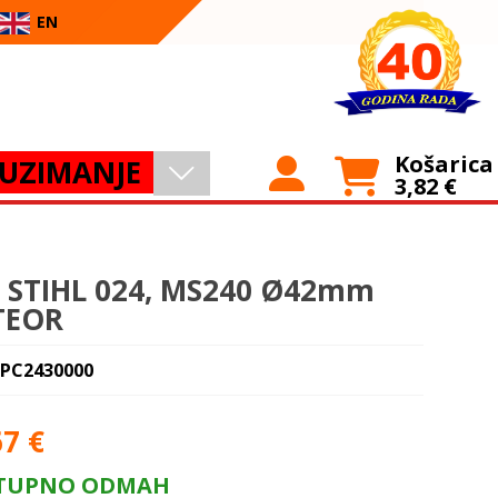
EN
Košarica
UZIMANJE
3,82
€
p STIHL 024, MS240 Ø42mm
TEOR
 PC2430000
67
€
TUPNO ODMAH