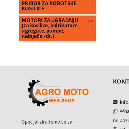
PRIBOR ZA ROBOTSKE
KOSILICE
MOTORI ZA UGRADNJU
(za kosilice, kultivatore,
agregate, pumpe,
nabijače i dr.)
KONT
inf
What
ne pozi
Specijalizirali smo se za