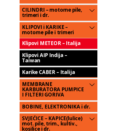
CILINDRI – motorne pile,
trimeri i dr.
KLIPOVI i KARIKE –
motorne pile i trimeri
Klipovi METEOR – Italija
Klipovi AIP Indija –
Taiwan
Karike CABER – Italija
MEMBRANE
KARBURATORA PUMPICE
I FILTERI GORIVA
BOBINE, ELEKTRONIKA i dr.
SVJEĆICE – KAPICE(lulice)
mot. pile, trim., kultiv.,
kosilice i dr.