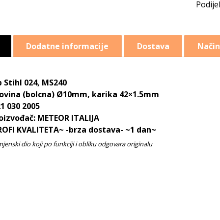
Dodatne informacije
Dostava
Način
p Stihl 024, MS240
ovina (bolcna) Ø10mm, karika 42×1.5mm
1 030 2005
oizvođač: METEOR ITALIJA
OFI KVALITETA~ -brza dostava- ~1 dan~