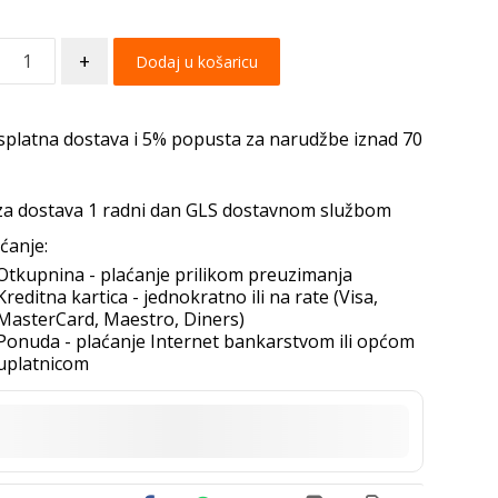
+
Dodaj u košaricu
splatna dostava i 5% popusta za narudžbe iznad 70
za dostava 1 radni dan GLS dostavnom službom
ćanje:
Otkupnina - plaćanje prilikom preuzimanja
Kreditna kartica - jednokratno ili na rate (Visa,
MasterCard, Maestro, Diners)
Ponuda - plaćanje Internet bankarstvom ili općom
uplatnicom