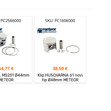
 PC2566000
SKU: PC1606000
54,77
€
38,59
€
HL MS251 Ø44mm
Klip HUSQVARNA 61 novi
METEOR
tip Ø48mm METEOR