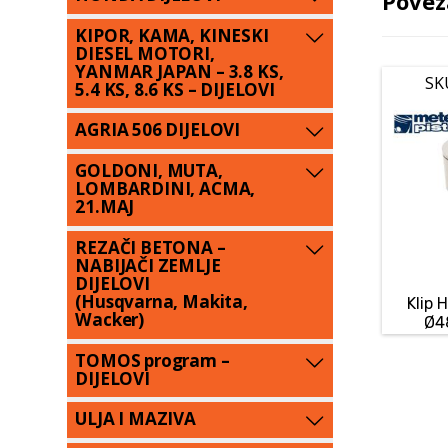
Povez
KIPOR, KAMA, KINESKI
DIESEL MOTORI,
YANMAR JAPAN – 3.8 KS,
SK
5.4 KS, 8.6 KS – DIJELOVI
AGRIA 506 DIJELOVI
GOLDONI, MUTA,
LOMBARDINI, ACMA,
21.MAJ
REZAČI BETONA –
NABIJAČI ZEMLJE
DIJELOVI
(Husqvarna, Makita,
Klip
Wacker)
Ø4
TOMOS program –
DIJELOVI
ULJA I MAZIVA