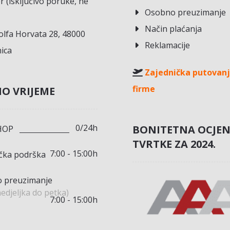
r (isključivo poruke, ne
Osobno preuzimanje
Način plaćanja
lfa Horvata 28, 48000
Reklamacije
ica
Zajednička putovanj
firme
O VRIJEME
0/24h
BONITETNA OCJE
HOP
TVRTKE ZA 2024.
7:00 - 15:00h
ička podrška
 preuzimanje
edjeljka do petka)
7:00 - 15:00h