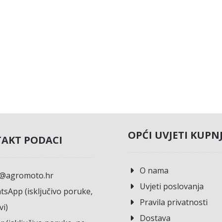
OPĆI UVJETI KUPN
AKT PODACI
O nama
o@agromoto.hr
Uvjeti poslovanja
sApp (isključivo poruke,
Pravila privatnosti
vi)
Dostava