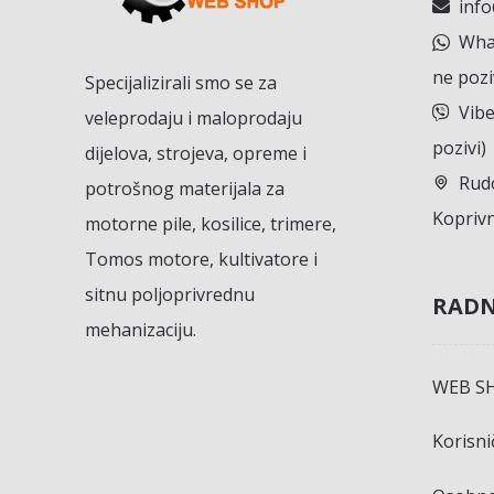
inf
What
ne pozi
Specijalizirali smo se za
Vibe
veleprodaju i maloprodaju
pozivi)
dijelova, strojeva, opreme i
Rudo
potrošnog materijala za
Koprivn
motorne pile, kosilice, trimere,
Tomos motore, kultivatore i
sitnu poljoprivrednu
RADN
mehanizaciju.
WEB S
Korisn