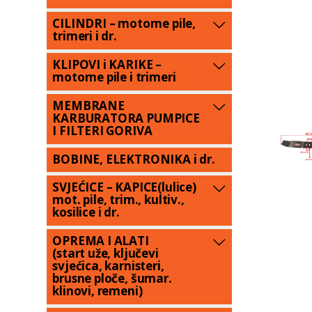
CILINDRI – motorne pile,
trimeri i dr.
KLIPOVI i KARIKE –
motorne pile i trimeri
MEMBRANE
KARBURATORA PUMPICE
I FILTERI GORIVA
BOBINE, ELEKTRONIKA i dr.
SVJEĆICE – KAPICE(lulice)
mot. pile, trim., kultiv.,
kosilice i dr.
OPREMA I ALATI
(start uže, ključevi
svjećica, karnisteri,
brusne ploče, šumar.
klinovi, remeni)