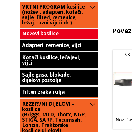
VRTNI PROGRAM kosilice
(noževi, adapteri, kotači,
sajle, filteri, remenice,
ležaj, razni vijci i dr.)
Povez
Noževi kosilice
Adapteri, remenice, vijci
SK
Kotači kosilice, ležajevi,
vijci
Sajle gasa, blokade,
dijelovi postolja
Filteri zraka i ulja
REZERVNI DIJELOVI –
kosilice
(Briggs, MTD, Thorx, NGP,
STIGA, SARP, Tecumseh,
Nož Ca
Loncin, Traktorske
kosilice dijelovi)