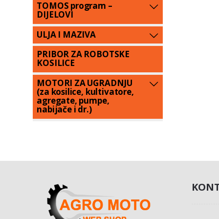
TOMOS program –
DIJELOVI
ULJA I MAZIVA
PRIBOR ZA ROBOTSKE
KOSILICE
MOTORI ZA UGRADNJU
(za kosilice, kultivatore,
agregate, pumpe,
nabijače i dr.)
KONT