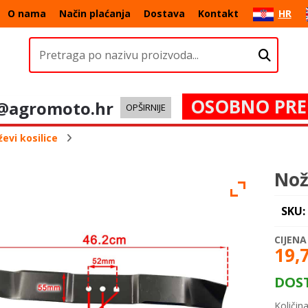
O nama
Način plaćanja
Dostava
Kontakt
HR
OSOBNO PRE
@agromoto.hr
OPŠIRNIJE
evi kosilice
Nož
SKU:
19,
DOS