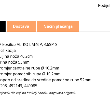
Dostava
Način plaćanja
 kosilice AL-KO LM46P, 4.6SP-S
cifikacija:
uljina noža 46.2cm
irina noža 55mm
romjer centralne rupe Ø 10.2mm
romjer pomoćnih rupa Ø 10.2mm
aspon od sredine do sredine pomoćne rupe 52mm
208, 492143, 449085