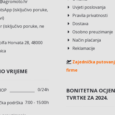
o@agromoto.hr
Uvjeti poslovanja
sApp (isključivo poruke,
Pravila privatnosti
vi)
Dostava
r (isključivo poruke, ne
Osobno preuzimanje
Način plaćanja
lfa Horvata 28, 48000
Reklamacije
ica
Zajednička putovanj
firme
O VRIJEME
0/24h
BONITETNA OCJE
HOP
TVRTKE ZA 2024.
7:00 - 15:00h
ička podrška