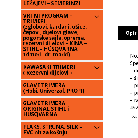
LEŽAJEVI – SEMERINZI
VRTNI PROGRAM –
TRIMERI
(zglobovi, kardani, ušice,
čepovi, dijelovi glave,
Opis
pogonske sajle, oprema,
rezervni dijelovi – KINA –
STIHL – HUSQVARNA
trimeri i dr. marki)
Nož
Spe
KAWASAKI TRIMERI
– d
( Rezervni dijelovi )
– š
GLAVE TRIMERA
– p
(Hobi, Univerzal, PROFI)
– p
– r
GLAVE TRIMERA
492
ORIGINAL STIHL i
HUSQVARNA
FLAKS, STRUNA, SILK –
PVC nit za košnju