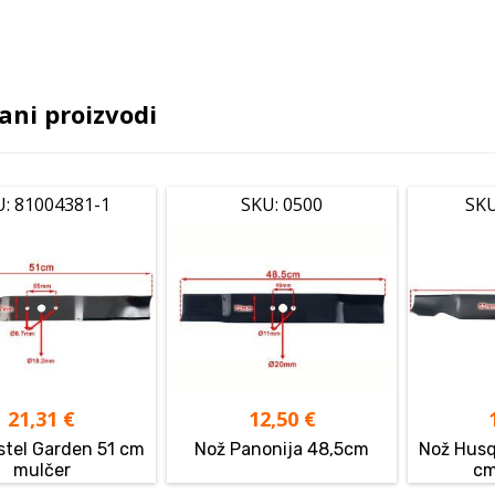
ani proizvodi
U: 81004381-1
SKU: 0500
SK
21,31
€
12,50
€
stel Garden 51 cm
Nož Panonija 48,5cm
Nož Husq
mulčer
cm