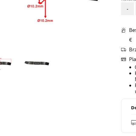
-
Be
€
Br
Pla
D