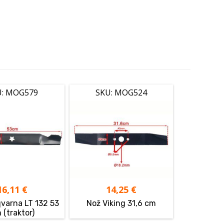
U: MOG579
SKU: MOG524
16,11
€
14,25
€
varna LT 132 53
Nož Viking 31,6 cm
 (traktor)