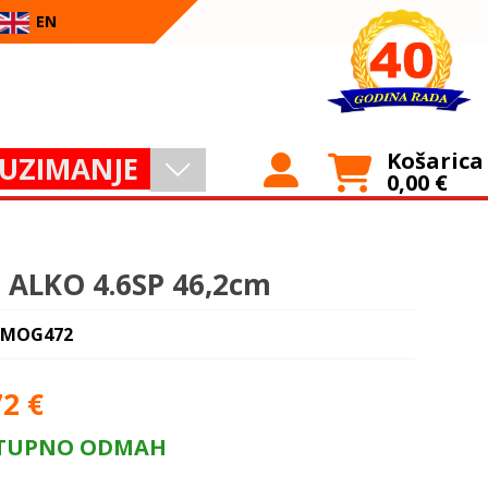
EN
Košarica
UZIMANJE
0,00
€
 ALKO 4.6SP 46,2cm
 MOG472
72
€
TUPNO ODMAH