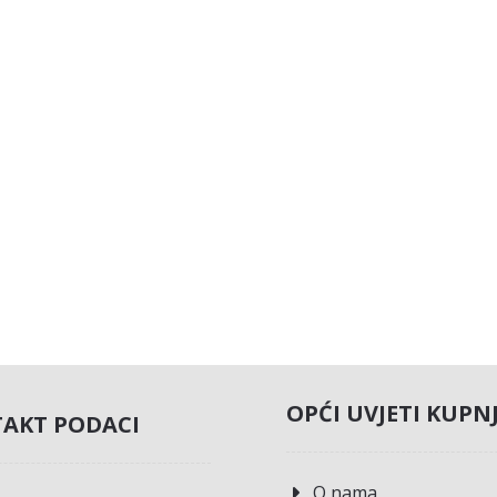
OPĆI UVJETI KUPN
AKT PODACI
O nama