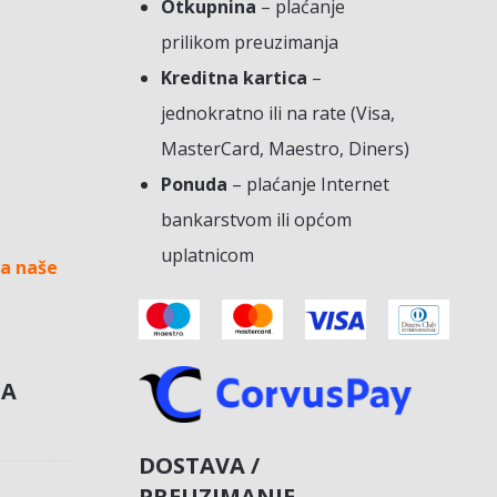
Otkupnina
– plaćanje
prilikom preuzimanja
Kreditna kartica
–
jednokratno ili na rate (Visa,
MasterCard, Maestro, Diners)
Ponuda
– plaćanje Internet
bankarstvom ili općom
uplatnicom
a naše
NA
DOSTAVA /
PREUZIMANJE