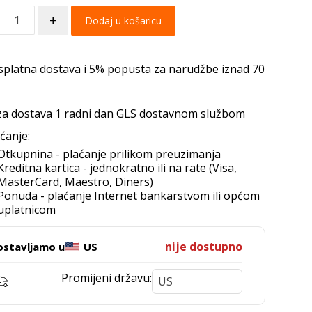
+
Dodaj u košaricu
splatna dostava i 5% popusta za narudžbe iznad 70
za dostava 1 radni dan GLS dostavnom službom
ćanje:
Otkupnina - plaćanje prilikom preuzimanja
Kreditna kartica - jednokratno ili na rate (Visa,
MasterCard, Maestro, Diners)
Ponuda - plaćanje Internet bankarstvom ili općom
uplatnicom
nije dostupno
ostavljamo u
US
Promijeni državu: