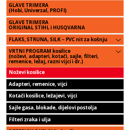
GLAVE TRIMERA
(Hobi, Univerzal, PROFI)
GLAVE TRIMERA
ORIGINAL STIHL i HUSQVARNA
FLAKS, STRUNA, SILK – PVC nit za košnju
VRTNI PROGRAM kosilice
(noževi, adapteri, kotači, sajle, filteri,
remenice, ležaj, razni vijci i dr.)
Noževi kosilice
Adapteri, remenice, vijci
Kotači kosilice, ležajevi, vijci
Sajle gasa, blokade, dijelovi postolja
Filteri zraka i ulja