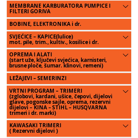
MEMBRANE KARBURATORA PUMPICE I
FILTERI GORIVA
BOBINE, ELEKTRONIKA i dr.
SVJEĆICE – KAPICE(lulice)
mot. pile, trim., kultiv., kosilice i dr.
OPREMA I ALATI
(start uže, ključevi svjećica, karnisteri,
brusne ploče, šumar. klinovi, remeni)
LEŽAJEVI – SEMERINZI
VRTNI PROGRAM – TRIMERI
(zglobovi, kardani, ušice, čepovi, dijelovi
glave, pogonske sajle, oprema, rezervni
dijelovi – KINA – STIHL – HUSQVARNA
trimeri i dr. marki)
KAWASAKI TRIMERI
( Rezervni dijelovi )