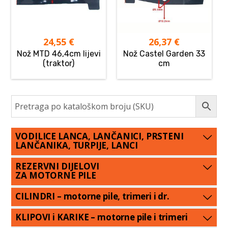
24,55
€
26,37
€
Nož MTD 46,4cm lijevi
Nož Castel Garden 33
(traktor)
cm
VODILICE LANCA, LANČANICI, PRSTENI
LANČANIKA, TURPIJE, LANCI
REZERVNI DIJELOVI
ZA MOTORNE PILE
CILINDRI – motorne pile, trimeri i dr.
KLIPOVI i KARIKE – motorne pile i trimeri