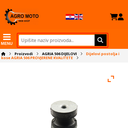
MENU
Proizvodi
AGRIA 506 DIJELOVI
Dijelovi postolja i
kose AGRIA 506 PROVJERENE KVALITETE