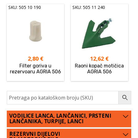
SKU: 505 10 190
SKU: 505 11 240
2,80
€
12,62
€
Filter goriva u
Raoni kopač motičica
rezervoaru AGRIA 506
AGRIA 506
VODILICE LANCA, LANČANICI, PRSTENI
LANČANIKA, TURPIJE, LANCI
REZERVNI DIJELOVI