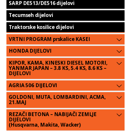
SARP DE513/DE516 dijelovi
Tecumseh dijelovi
Traktorske kosilice dijelovi
VRTNI PROGRAM prskalice KASEI
HONDA DIJELOVI
KIPOR, KAMA, KINESKI DIESEL MOTORI,
YANMAR JAPAN – 3.8 KS, 5.4 KS, 8.6 KS –
DIJELOVI
AGRIA 506 DIJELOVI
GOLDONI, MUTA, LOMBARDINI, ACMA,
21.MAJ
REZAČI BETONA – NABIJAČI ZEMLJE
DIJELOVI
(Husqvarna, Makita, Wacker)