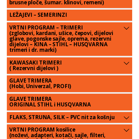
brusne ploče, šumar. klinovi, remeni)
LEŽAJEVI – SEMERINZI
VRTNI PROGRAM – TRIMERI
(zglobovi, kardani, ušice, čepovi, dijelovi
glave, pogonske sajle, oprema, rezervni
dijelovi – KINA – STIHL – HUSQVARNA
trimeri i dr. marki)
KAWASAKI TRIMERI
( Rezervni dijelovi )
GLAVE TRIMERA
(Hobi, Univerzal, PROFI)
GLAVE TRIMERA
ORIGINAL STIHL i HUSQVARNA
FLAKS, STRUNA, SILK – PVC nit za košnju
VRTNI PROGRAM kosilice
(noževi, adapteri, kotači, sajle, filteri,