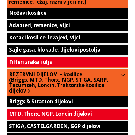
remenice, ležaj, razni vijci i dr.)
Noževi kosilice
Adapteri, remenice, vijci
Kotači kosilice, ležajevi, vijci
Sajle gasa, blokade, dijelovi postolja
Filteri zraka i ulja
REZERVNI DIJELOVI – kosilice
(Briggs, MTD, Thorx, NGP, STIGA, SARP,
Tecumseh, Loncin, Traktorske kosilice
dijelovi)
Briggs & Stratton dijelovi
MTD, Thorx, NGP, Loncin dijelovi
STIGA, CASTELGARDEN, GGP dijelovi