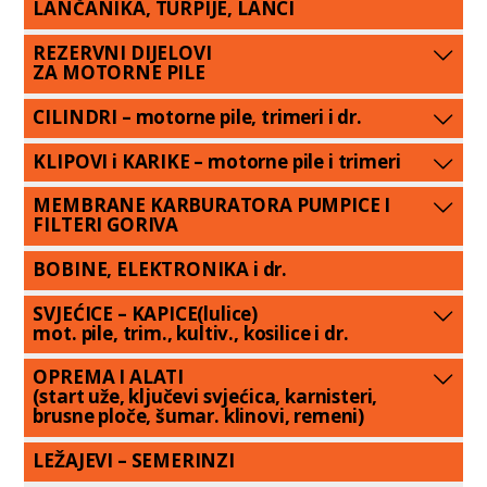
LANČANIKA, TURPIJE, LANCI
REZERVNI DIJELOVI
ZA MOTORNE PILE
CILINDRI – motorne pile, trimeri i dr.
KLIPOVI i KARIKE – motorne pile i trimeri
MEMBRANE KARBURATORA PUMPICE I
FILTERI GORIVA
BOBINE, ELEKTRONIKA i dr.
SVJEĆICE – KAPICE(lulice)
mot. pile, trim., kultiv., kosilice i dr.
OPREMA I ALATI
(start uže, ključevi svjećica, karnisteri,
brusne ploče, šumar. klinovi, remeni)
LEŽAJEVI – SEMERINZI