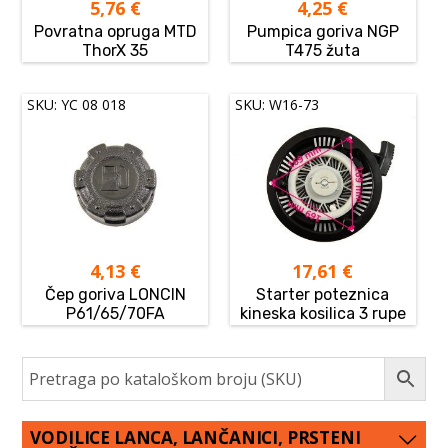
5,76
€
4,25
€
Povratna opruga MTD
Pumpica goriva NGP
ThorX 35
T475 žuta
SKU: YC 08 018
SKU: W16-73
4,13
€
17,61
€
Čep goriva LONCIN
Starter poteznica
P61/65/70FA
kineska kosilica 3 rupe
VODILICE LANCA, LANČANICI, PRSTENI