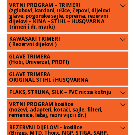
VRTNI PROGRAM – TRIMERI
(zglobovi, kardani, ušice, čepovi, dijelovi
glave, pogonske sajle, oprema, rezervni
dijelovi – KINA – STIHL – HUSQVARNA
trimeri i dr. marki)
KAWASAKI TRIMERI
( Rezervni dijelovi )
GLAVE TRIMERA
(Hobi, Univerzal, PROFI)
GLAVE TRIMERA
ORIGINAL STIHL i HUSQVARNA
FLAKS, STRUNA, SILK – PVC nit za košnju
VRTNI PROGRAM kosilice
(noževi, adapteri, kotači, sajle, filteri,
remenice, ležaj, razni vijci i dr.)
REZERVNI DIJELOVI – kosilice
(Briggs, MTD, Thorx, NGP, STIGA, SARP,