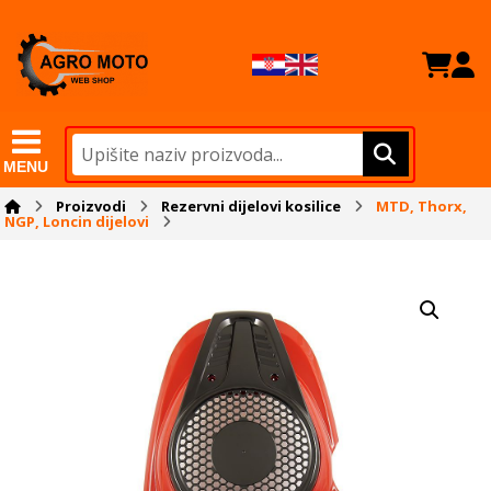
MENU
Proizvodi
Rezervni dijelovi kosilice
MTD, Thorx,
NGP, Loncin dijelovi