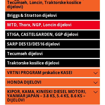
Tecumseh, Loncin, Traktorske kosilice
dijelovi)
Briggs & Stratton dijelovi
MTD, Thorx, NGP, Loncin dijelovi
STIGA, CASTELGARDEN, GGP dijelovi
SARP DE513/DE516 dijelovi
Tecumseh dijelovi
Traktorske kosilice dijelovi
VRTNI PROGRAM prskalice KASEI
HONDA DIJELOVI
KIPOR, KAMA, KINESKI DIESEL MOTORI,
YANMAR JAPAN – 3.8 KS, 5.4 KS, 8.6 KS –
DIJELOVI