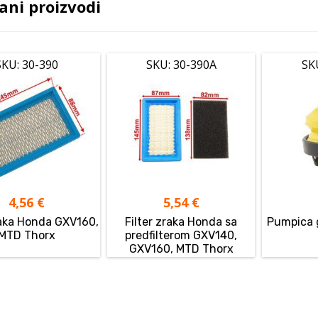
ani proizvodi
SKU: 30-390
SKU: 30-390A
SK
4,56
€
5,54
€
raka Honda GXV160,
Filter zraka Honda sa
Pumpica 
MTD Thorx
predfilterom GXV140,
GXV160, MTD Thorx