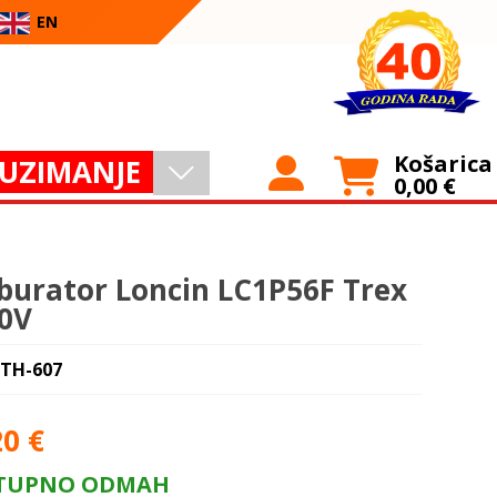
EN
Košarica
UZIMANJE
0,00
€
burator Loncin LC1P56F Trex
0V
 TH-607
20
€
TUPNO ODMAH