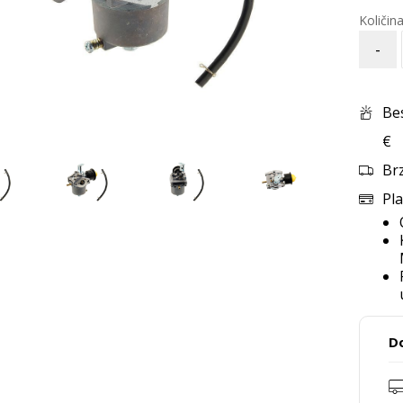
-
Be
€
Br
Pla
D