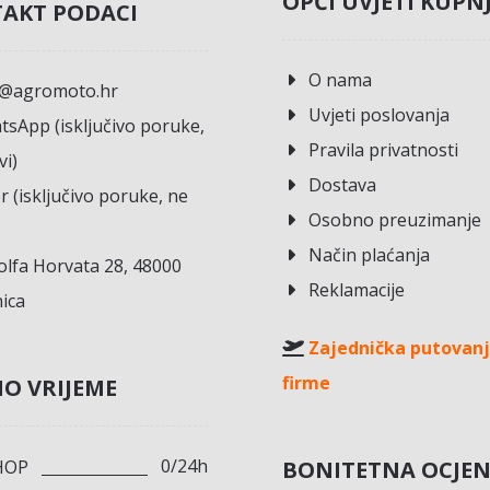
OPĆI UVJETI KUPN
AKT PODACI
O nama
o@agromoto.hr
Uvjeti poslovanja
sApp (isključivo poruke,
Pravila privatnosti
vi)
Dostava
r (isključivo poruke, ne
Osobno preuzimanje
Način plaćanja
lfa Horvata 28, 48000
Reklamacije
ica
Zajednička putovanj
firme
O VRIJEME
0/24h
BONITETNA OCJE
HOP