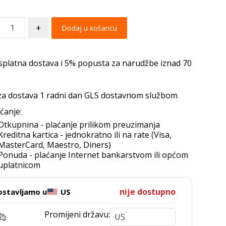
+
Dodaj u košaricu
splatna dostava i 5% popusta za narudžbe iznad 70
za dostava 1 radni dan GLS dostavnom službom
ćanje:
Otkupnina - plaćanje prilikom preuzimanja
Kreditna kartica - jednokratno ili na rate (Visa,
MasterCard, Maestro, Diners)
Ponuda - plaćanje Internet bankarstvom ili općom
uplatnicom
nije dostupno
ostavljamo u
US
Promijeni državu: