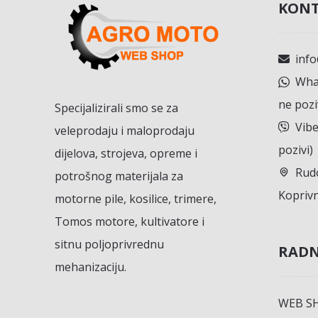
KONT
inf
What
ne pozi
Specijalizirali smo se za
Vibe
veleprodaju i maloprodaju
pozivi)
dijelova, strojeva, opreme i
Rudo
potrošnog materijala za
Koprivn
motorne pile, kosilice, trimere,
Tomos motore, kultivatore i
sitnu poljoprivrednu
RADN
mehanizaciju.
WEB S