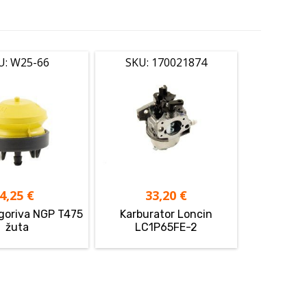
U: W25-66
SKU: 170021874
4,25
€
33,20
€
goriva NGP T475
Karburator Loncin
žuta
LC1P65FE-2