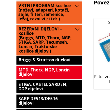
Povez
VRTNI PROGRAM kosilice
(noževi, adapteri, kotači,
sajle, filteri, remenice,
ležaj, razni vijci i dr.)
REZERVNI DIJELOVI –
kosilice
(Briggs, MTD, Thorx, NGP,
STIGA, SARP, Tecumseh,
Loncin, Traktorske
kosilice dijelovi)
Briggs & Stratton dijelovi
MTD, Thorx, NGP, Loncin
dijelovi
Filter z
STIGA, CASTELGARDEN,
GGP dijelovi
SARP DE513/DE516
dijelovi