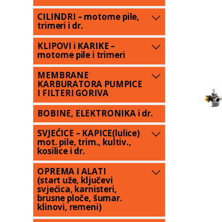
CILINDRI – motorne pile,
trimeri i dr.
KLIPOVI i KARIKE –
motorne pile i trimeri
MEMBRANE
KARBURATORA PUMPICE
I FILTERI GORIVA
BOBINE, ELEKTRONIKA i dr.
SVJEĆICE – KAPICE(lulice)
mot. pile, trim., kultiv.,
kosilice i dr.
OPREMA I ALATI
(start uže, ključevi
svjećica, karnisteri,
brusne ploče, šumar.
klinovi, remeni)