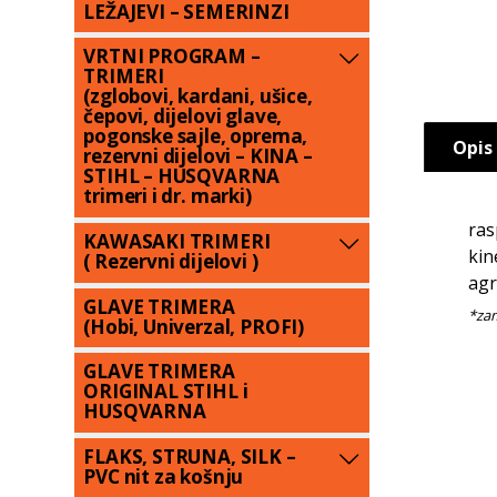
LEŽAJEVI – SEMERINZI
VRTNI PROGRAM –
TRIMERI
(zglobovi, kardani, ušice,
čepovi, dijelovi glave,
pogonske sajle, oprema,
Opis
rezervni dijelovi – KINA –
STIHL – HUSQVARNA
trimeri i dr. marki)
ras
KAWASAKI TRIMERI
kin
( Rezervni dijelovi )
agr
GLAVE TRIMERA
(Hobi, Univerzal, PROFI)
GLAVE TRIMERA
ORIGINAL STIHL i
HUSQVARNA
FLAKS, STRUNA, SILK –
PVC nit za košnju