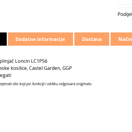
Dodatne informacije
Dostava
Način
plinjač Loncin LC1P56
eske kosilice, Castel Garden, GGP
egati