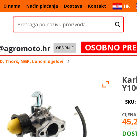
O nama
Način plaćanja
Dostava
Kontakt
HR
OSOBNO PRE
@agromoto.hr
OPŠIRNIJE
, Thorx, NGP, Loncin dijelovi
Kar
Y10
SKU:
45,
DOS