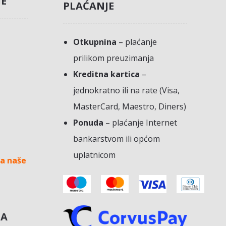
JE
PLAĆANJE
Otkupnina
– plaćanje
prilikom preuzimanja
Kreditna kartica
–
jednokratno ili na rate (Visa,
MasterCard, Maestro, Diners)
Ponuda
– plaćanje Internet
bankarstvom ili općom
uplatnicom
a naše
NA