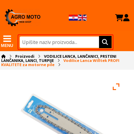
MENU
Proizvodi
VODILICE LANCA, LANČANICI, PRSTENI
LANČANIKA, LANCI, TURPIJE
Vodilice Lanca Willtek PROFI
KVALITETE za motorne pile