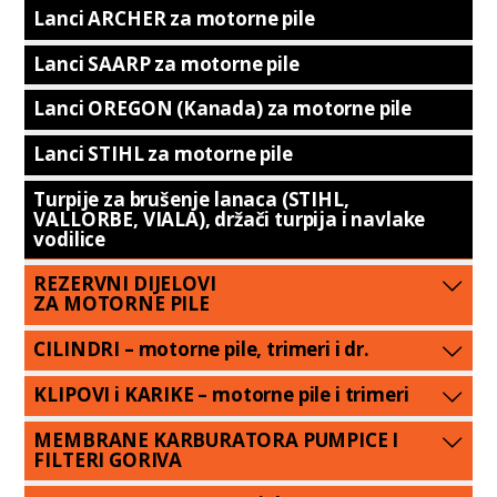
Lanci ARCHER za motorne pile
Lanci SAARP za motorne pile
Lanci OREGON (Kanada) za motorne pile
Lanci STIHL za motorne pile
Turpije za brušenje lanaca (STIHL,
VALLORBE, VIALA), držači turpija i navlake
vodilice
REZERVNI DIJELOVI
ZA MOTORNE PILE
CILINDRI – motorne pile, trimeri i dr.
KLIPOVI i KARIKE – motorne pile i trimeri
MEMBRANE KARBURATORA PUMPICE I
FILTERI GORIVA