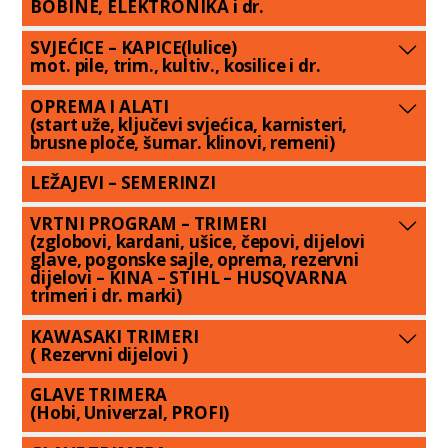
BOBINE, ELEKTRONIKA i dr.
SVJEĆICE – KAPICE(lulice)
mot. pile, trim., kultiv., kosilice i dr.
OPREMA I ALATI
(start uže, ključevi svjećica, karnisteri,
brusne ploče, šumar. klinovi, remeni)
LEŽAJEVI – SEMERINZI
VRTNI PROGRAM – TRIMERI
(zglobovi, kardani, ušice, čepovi, dijelovi
glave, pogonske sajle, oprema, rezervni
dijelovi – KINA – STIHL – HUSQVARNA
trimeri i dr. marki)
KAWASAKI TRIMERI
( Rezervni dijelovi )
GLAVE TRIMERA
(Hobi, Univerzal, PROFI)