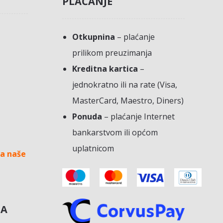
PLAĆANJE
Otkupnina
– plaćanje
prilikom preuzimanja
Kreditna kartica
–
jednokratno ili na rate (Visa,
MasterCard, Maestro, Diners)
Ponuda
– plaćanje Internet
bankarstvom ili općom
uplatnicom
a naše
NA