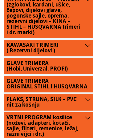
(zglobovi, kardani, ušice,
čepovi, dijelovi glave,
pogonske sajle, oprema,
rezervni dijelovi – KINA –
STIHL – HUSQVARNA trimeri
i dr. marki)
KAWASAKI TRIMERI
( Rezervni dijelovi )
GLAVE TRIMERA
(Hobi, Univerzal, PROFI)
GLAVE TRIMERA
ORIGINAL STIHL i HUSQVARNA
FLAKS, STRUNA, SILK – PVC
nit za košnju
VRTNI PROGRAM kosilice
(noževi, adapteri, kotači,
sajle, filteri, remenice, ležaj,
razni vijci i dr.)