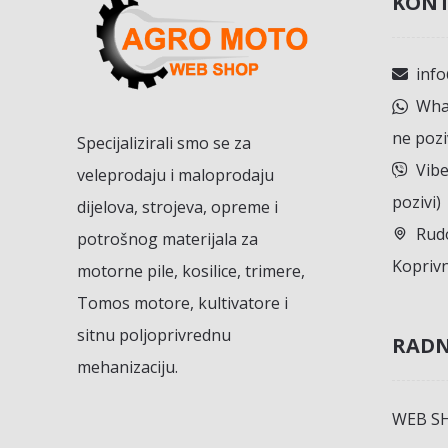
KONT
inf
What
ne pozi
Specijalizirali smo se za
Vibe
veleprodaju i maloprodaju
pozivi)
dijelova, strojeva, opreme i
Rudo
potrošnog materijala za
Koprivn
motorne pile, kosilice, trimere,
Tomos motore, kultivatore i
sitnu poljoprivrednu
RADN
mehanizaciju.
WEB S