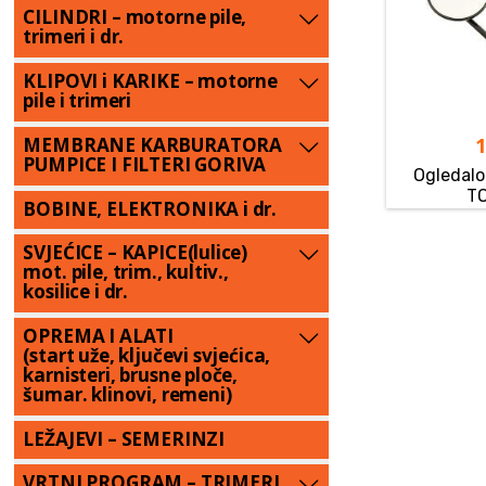
CILINDRI – motorne pile,
trimeri i dr.
KLIPOVI i KARIKE – motorne
pile i trimeri
MEMBRANE KARBURATORA
PUMPICE I FILTERI GORIVA
Ogledalo 
T
BOBINE, ELEKTRONIKA i dr.
SVJEĆICE – KAPICE(lulice)
mot. pile, trim., kultiv.,
kosilice i dr.
OPREMA I ALATI
(start uže, ključevi svjećica,
karnisteri, brusne ploče,
šumar. klinovi, remeni)
LEŽAJEVI – SEMERINZI
VRTNI PROGRAM – TRIMERI