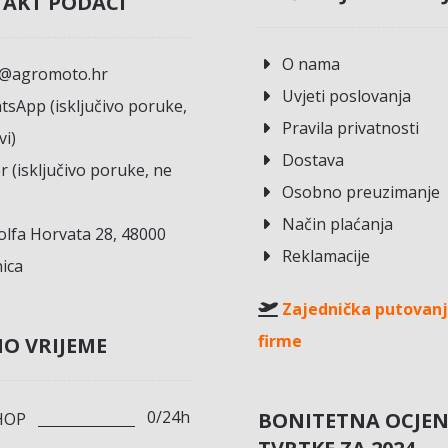
AKT PODACI
O nama
o@agromoto.hr
Uvjeti poslovanja
sApp (isključivo poruke,
Pravila privatnosti
vi)
Dostava
r (isključivo poruke, ne
Osobno preuzimanje
Način plaćanja
lfa Horvata 28, 48000
Reklamacije
ica
Zajednička putovanj
firme
O VRIJEME
0/24h
BONITETNA OCJE
HOP