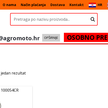
O nama
Način plaćanja
Dostava
Kontakt
HR
OSOBNO PRE
@agromoto.hr
OPŠIRNIJE
 jedan rezultat
 100054CR