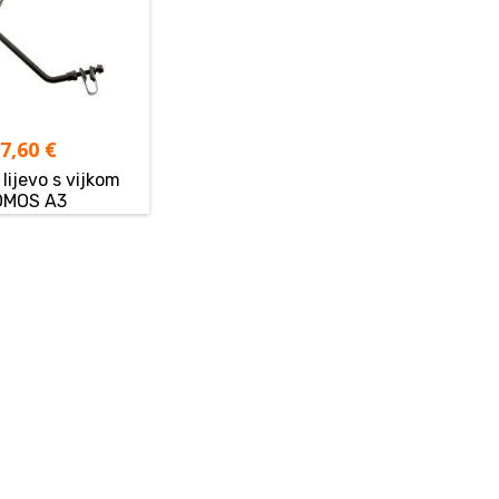
17,60
€
lijevo s vijkom
OMOS A3