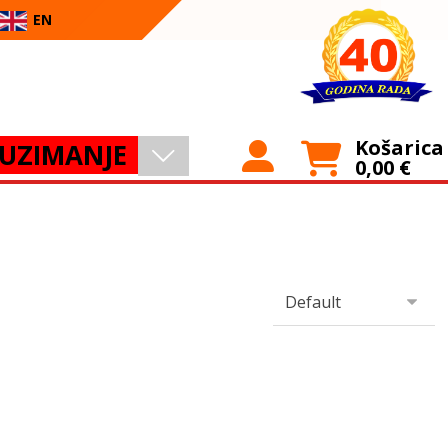
EN
Košarica
UZIMANJE
0,00
€