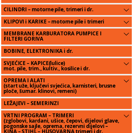
CILINDRI – motorne pile, trimeri i dr.
KLIPOVI i KARIKE – motorne pile i trimeri
MEMBRANE KARBURATORA PUMPICE I
FILTERI GORIVA
BOBINE, ELEKTRONIKA i dr.
SVJEĆICE – KAPICE(lulice)
mot. pile, trim., kultiv., kosilice i dr.
OPREMA I ALATI
(start uže, ključevi svjećica, karnisteri, brusne
ploče, šumar. klinovi, remeni)
LEŽAJEVI – SEMERINZI
VRTNI PROGRAM – TRIMERI
(zglobovi, kardani, ušice, čepovi, dijelovi glave,
pogonske sajle, oprema, rezervni dijelovi –
KINA – STIHL – HUSQVARNA trimeri i dr.