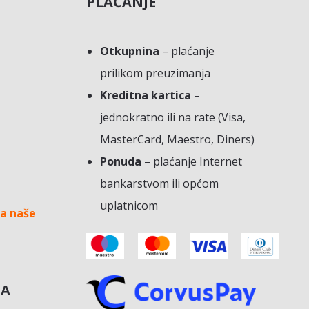
PLAĆANJE
Otkupnina
– plaćanje
prilikom preuzimanja
Kreditna kartica
–
jednokratno ili na rate (Visa,
MasterCard, Maestro, Diners)
Ponuda
– plaćanje Internet
bankarstvom ili općom
uplatnicom
a naše
NA