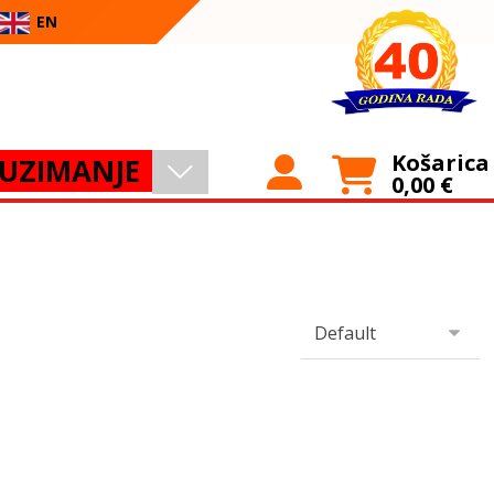
EN
Košarica
UZIMANJE
0,00
€