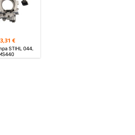
23,31
€
mpa STIHL 044,
MS440