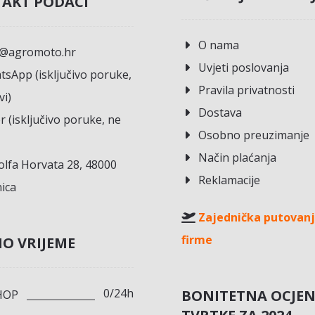
AKT PODACI
O nama
o@agromoto.hr
Uvjeti poslovanja
sApp (isključivo poruke,
Pravila privatnosti
vi)
Dostava
r (isključivo poruke, ne
Osobno preuzimanje
Način plaćanja
lfa Horvata 28, 48000
Reklamacije
ica
Zajednička putovanj
firme
O VRIJEME
0/24h
BONITETNA OCJE
HOP