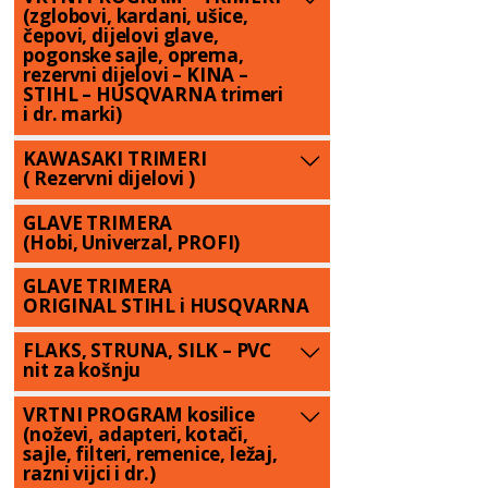
(zglobovi, kardani, ušice,
čepovi, dijelovi glave,
pogonske sajle, oprema,
rezervni dijelovi – KINA –
STIHL – HUSQVARNA trimeri
i dr. marki)
KAWASAKI TRIMERI
( Rezervni dijelovi )
GLAVE TRIMERA
(Hobi, Univerzal, PROFI)
GLAVE TRIMERA
ORIGINAL STIHL i HUSQVARNA
FLAKS, STRUNA, SILK – PVC
nit za košnju
VRTNI PROGRAM kosilice
(noževi, adapteri, kotači,
sajle, filteri, remenice, ležaj,
razni vijci i dr.)