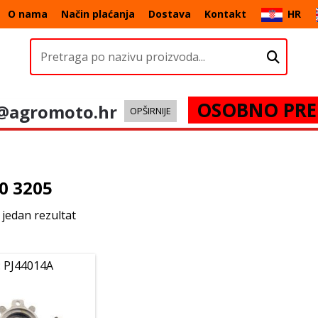
O nama
Način plaćanja
Dostava
Kontakt
HR
OSOBNO PRE
@agromoto.hr
OPŠIRNIJE
0 3205
 jedan rezultat
: PJ44014A