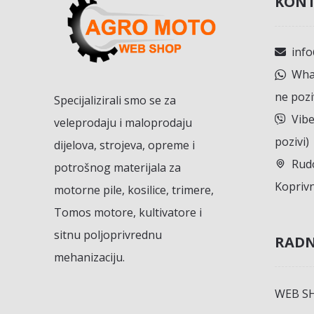
KONT
inf
What
ne pozi
Specijalizirali smo se za
Vibe
veleprodaju i maloprodaju
pozivi)
dijelova, strojeva, opreme i
Rudo
potrošnog materijala za
Koprivn
motorne pile, kosilice, trimere,
Tomos motore, kultivatore i
sitnu poljoprivrednu
RADN
mehanizaciju.
WEB S