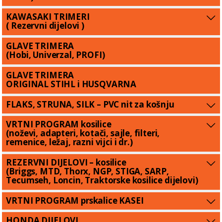
KAWASAKI TRIMERI
( Rezervni dijelovi )
GLAVE TRIMERA
(Hobi, Univerzal, PROFI)
GLAVE TRIMERA
ORIGINAL STIHL i HUSQVARNA
FLAKS, STRUNA, SILK – PVC nit za košnju
VRTNI PROGRAM kosilice
(noževi, adapteri, kotači, sajle, filteri,
remenice, ležaj, razni vijci i dr.)
REZERVNI DIJELOVI – kosilice
(Briggs, MTD, Thorx, NGP, STIGA, SARP,
Tecumseh, Loncin, Traktorske kosilice dijelovi)
VRTNI PROGRAM prskalice KASEI
HONDA DIJELOVI