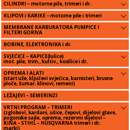
CILINDRI – motorne pile, trimeri i dr.
KLIPOVI i KARIKE – motorne pile i trimeri
MEMBRANE KARBURATORA PUMPICE I
FILTERI GORIVA
BOBINE, ELEKTRONIKA i dr.
SVJEĆICE – KAPICE(lulice)
mot. pile, trim., kultiv., kosilice i dr.
OPREMA I ALATI
(start uže, ključevi svjećica, karnisteri, brusne
ploče, šumar. klinovi, remeni)
LEŽAJEVI – SEMERINZI
VRTNI PROGRAM – TRIMERI
(zglobovi, kardani, ušice, čepovi, dijelovi glave,
pogonske sajle, oprema, rezervni dijelovi –
KINA – STIHL – HUSQVARNA trimeri i dr.
marki)