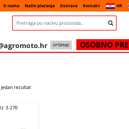
O nama
Način plaćanja
Dostava
Kontakt
HR
OSOBNO PRE
@agromoto.hr
OPŠIRNIJE
 jedan rezultat
U: 3-270