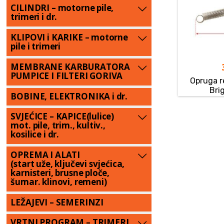
CILINDRI – motorne pile,
trimeri i dr.
KLIPOVI i KARIKE – motorne
pile i trimeri
MEMBRANE KARBURATORA
PUMPICE I FILTERI GORIVA
Opruga r
Bri
BOBINE, ELEKTRONIKA i dr.
SVJEĆICE – KAPICE(lulice)
mot. pile, trim., kultiv.,
kosilice i dr.
OPREMA I ALATI
(start uže, ključevi svjećica,
karnisteri, brusne ploče,
šumar. klinovi, remeni)
LEŽAJEVI – SEMERINZI
VRTNI PROGRAM – TRIMERI