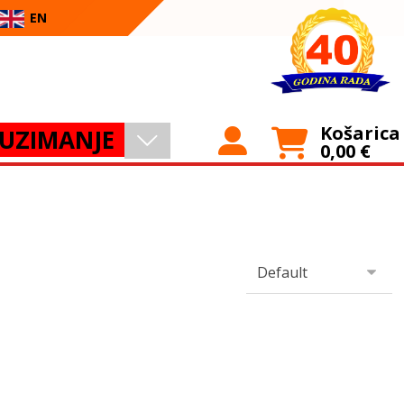
EN
Košarica
UZIMANJE
0,00
€