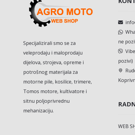
KONT
inf
What
ne pozi
Specijalizirali smo se za
Vibe
veleprodaju i maloprodaju
pozivi)
dijelova, strojeva, opreme i
Rudo
potrošnog materijala za
Koprivn
motorne pile, kosilice, trimere,
Tomos motore, kultivatore i
sitnu poljoprivrednu
RADN
mehanizaciju.
WEB S