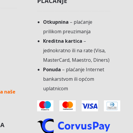
PLAĆANJE
Otkupnina
– plaćanje
prilikom preuzimanja
Kreditna kartica
–
jednokratno ili na rate (Visa,
MasterCard, Maestro, Diners)
Ponuda
– plaćanje Internet
bankarstvom ili općom
uplatnicom
a naše
NA