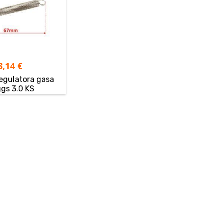
3,14
€
egulatora gasa
ggs 3.0 KS