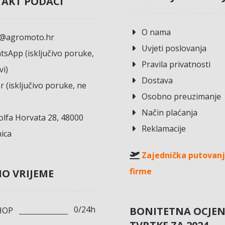
AKT PODACI
O nama
o@agromoto.hr
Uvjeti poslovanja
sApp (isključivo poruke,
Pravila privatnosti
vi)
Dostava
r (isključivo poruke, ne
Osobno preuzimanje
Način plaćanja
lfa Horvata 28, 48000
Reklamacije
ica
Zajednička putovanj
firme
O VRIJEME
0/24h
BONITETNA OCJE
HOP