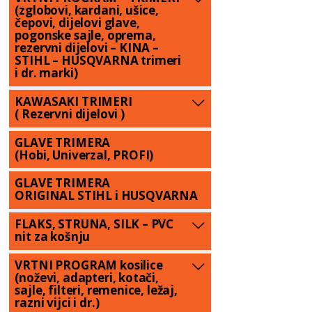
(zglobovi, kardani, ušice,
čepovi, dijelovi glave,
pogonske sajle, oprema,
rezervni dijelovi – KINA –
STIHL – HUSQVARNA trimeri
i dr. marki)
KAWASAKI TRIMERI
( Rezervni dijelovi )
GLAVE TRIMERA
(Hobi, Univerzal, PROFI)
GLAVE TRIMERA
ORIGINAL STIHL i HUSQVARNA
FLAKS, STRUNA, SILK – PVC
nit za košnju
VRTNI PROGRAM kosilice
(noževi, adapteri, kotači,
sajle, filteri, remenice, ležaj,
razni vijci i dr.)