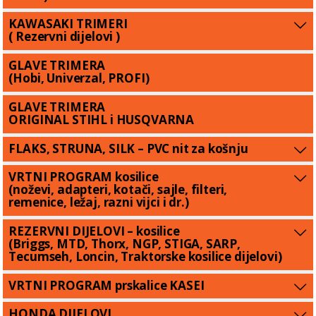
KAWASAKI TRIMERI
( Rezervni dijelovi )
GLAVE TRIMERA
(Hobi, Univerzal, PROFI)
GLAVE TRIMERA
ORIGINAL STIHL i HUSQVARNA
FLAKS, STRUNA, SILK – PVC nit za košnju
VRTNI PROGRAM kosilice
(noževi, adapteri, kotači, sajle, filteri,
remenice, ležaj, razni vijci i dr.)
REZERVNI DIJELOVI – kosilice
(Briggs, MTD, Thorx, NGP, STIGA, SARP,
Tecumseh, Loncin, Traktorske kosilice dijelovi)
VRTNI PROGRAM prskalice KASEI
HONDA DIJELOVI