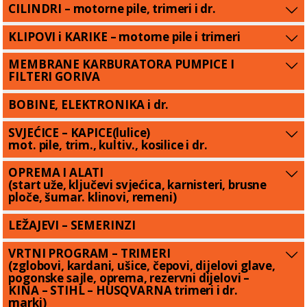
CILINDRI – motorne pile, trimeri i dr.
KLIPOVI i KARIKE – motorne pile i trimeri
MEMBRANE KARBURATORA PUMPICE I
FILTERI GORIVA
BOBINE, ELEKTRONIKA i dr.
SVJEĆICE – KAPICE(lulice)
mot. pile, trim., kultiv., kosilice i dr.
OPREMA I ALATI
(start uže, ključevi svjećica, karnisteri, brusne
ploče, šumar. klinovi, remeni)
LEŽAJEVI – SEMERINZI
VRTNI PROGRAM – TRIMERI
(zglobovi, kardani, ušice, čepovi, dijelovi glave,
pogonske sajle, oprema, rezervni dijelovi –
KINA – STIHL – HUSQVARNA trimeri i dr.
marki)