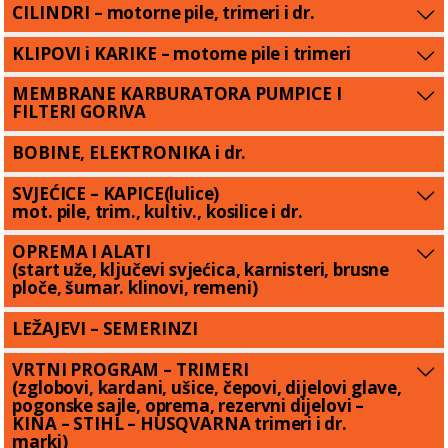
CILINDRI – motorne pile, trimeri i dr.
KLIPOVI i KARIKE – motorne pile i trimeri
MEMBRANE KARBURATORA PUMPICE I
FILTERI GORIVA
BOBINE, ELEKTRONIKA i dr.
SVJEĆICE – KAPICE(lulice)
mot. pile, trim., kultiv., kosilice i dr.
OPREMA I ALATI
(start uže, ključevi svjećica, karnisteri, brusne
ploče, šumar. klinovi, remeni)
LEŽAJEVI – SEMERINZI
VRTNI PROGRAM – TRIMERI
(zglobovi, kardani, ušice, čepovi, dijelovi glave,
pogonske sajle, oprema, rezervni dijelovi –
KINA – STIHL – HUSQVARNA trimeri i dr.
marki)