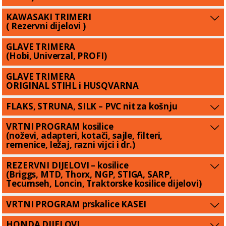
KAWASAKI TRIMERI
( Rezervni dijelovi )
GLAVE TRIMERA
(Hobi, Univerzal, PROFI)
GLAVE TRIMERA
ORIGINAL STIHL i HUSQVARNA
FLAKS, STRUNA, SILK – PVC nit za košnju
VRTNI PROGRAM kosilice
(noževi, adapteri, kotači, sajle, filteri,
remenice, ležaj, razni vijci i dr.)
REZERVNI DIJELOVI – kosilice
(Briggs, MTD, Thorx, NGP, STIGA, SARP,
Tecumseh, Loncin, Traktorske kosilice dijelovi)
VRTNI PROGRAM prskalice KASEI
HONDA DIJELOVI