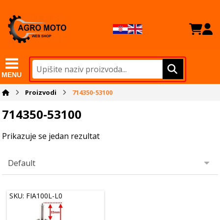
MENU
Proizvodi
714350-53100
714350-53100
Prikazuje se jedan rezultat
SKU: FIA100L-L0