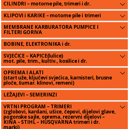
CILINDRI – motorne pile, trimeri i dr.
KLIPOVI i KARIKE – motorne pile i trimeri
MEMBRANE KARBURATORA PUMPICE I
FILTERI GORIVA
BOBINE, ELEKTRONIKA i dr.
SVJEĆICE – KAPICE(lulice)
mot. pile, trim., kultiv., kosilice i dr.
OPREMA I ALATI
(start uže, ključevi svjećica, karnisteri, brusne
ploče, šumar. klinovi, remeni)
LEŽAJEVI – SEMERINZI
VRTNI PROGRAM – TRIMERI
(zglobovi, kardani, ušice, čepovi, dijelovi glave,
pogonske sajle, oprema, rezervni dijelovi –
KINA – STIHL – HUSQVARNA trimeri i dr.
marki)