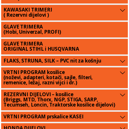
KAWASAKI TRIMERI
( Rezervni dijelovi )
GLAVE TRIMERA
(Hobi, Univerzal, PROFI)
GLAVE TRIMERA
ORIGINAL STIHL i HUSQVARNA
FLAKS, STRUNA, SILK – PVC nit za košnju
VRTNI PROGRAM kosilice
(noževi, adapteri, kotači, sajle, filteri,
remenice, ležaj, razni vijci i dr.)
REZERVNI DIJELOVI – kosilice
(Briggs, MTD, Thorx, NGP, STIGA, SARP,
Tecumseh, Loncin, Traktorske kosilice dijelovi)
VRTNI PROGRAM prskalice KASEI
HONDA DIJELOVI