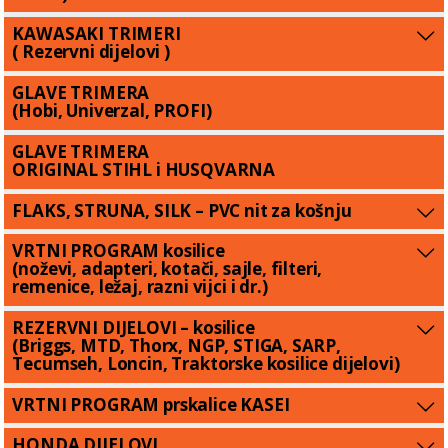
KAWASAKI TRIMERI
( Rezervni dijelovi )
GLAVE TRIMERA
(Hobi, Univerzal, PROFI)
GLAVE TRIMERA
ORIGINAL STIHL i HUSQVARNA
FLAKS, STRUNA, SILK – PVC nit za košnju
VRTNI PROGRAM kosilice
(noževi, adapteri, kotači, sajle, filteri,
remenice, ležaj, razni vijci i dr.)
REZERVNI DIJELOVI – kosilice
(Briggs, MTD, Thorx, NGP, STIGA, SARP,
Tecumseh, Loncin, Traktorske kosilice dijelovi)
VRTNI PROGRAM prskalice KASEI
HONDA DIJELOVI