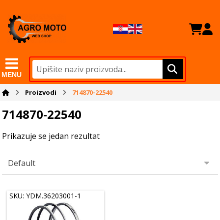
MENU
Proizvodi
714870-22540
714870-22540
Prikazuje se jedan rezultat
SKU: YDM.36203001-1