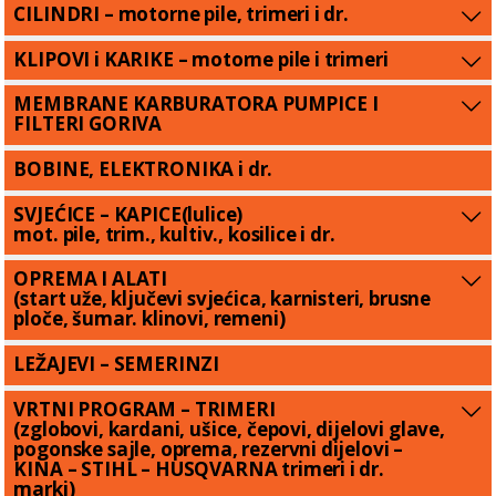
CILINDRI – motorne pile, trimeri i dr.
KLIPOVI i KARIKE – motorne pile i trimeri
MEMBRANE KARBURATORA PUMPICE I
FILTERI GORIVA
BOBINE, ELEKTRONIKA i dr.
SVJEĆICE – KAPICE(lulice)
mot. pile, trim., kultiv., kosilice i dr.
OPREMA I ALATI
(start uže, ključevi svjećica, karnisteri, brusne
ploče, šumar. klinovi, remeni)
LEŽAJEVI – SEMERINZI
VRTNI PROGRAM – TRIMERI
(zglobovi, kardani, ušice, čepovi, dijelovi glave,
pogonske sajle, oprema, rezervni dijelovi –
KINA – STIHL – HUSQVARNA trimeri i dr.
marki)