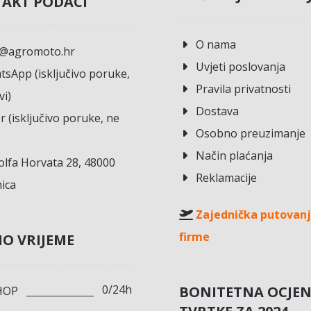
AKT PODACI
O nama
o@agromoto.hr
Uvjeti poslovanja
sApp (isključivo poruke,
Pravila privatnosti
vi)
Dostava
r (isključivo poruke, ne
Osobno preuzimanje
Način plaćanja
lfa Horvata 28, 48000
Reklamacije
ica
Zajednička putovanj
firme
O VRIJEME
0/24h
BONITETNA OCJE
HOP