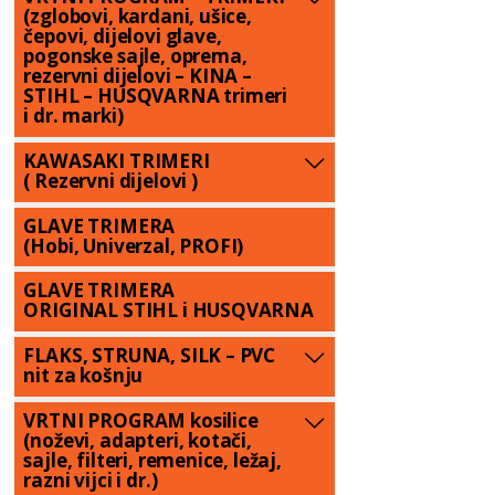
(zglobovi, kardani, ušice,
čepovi, dijelovi glave,
pogonske sajle, oprema,
rezervni dijelovi – KINA –
STIHL – HUSQVARNA trimeri
i dr. marki)
KAWASAKI TRIMERI
( Rezervni dijelovi )
GLAVE TRIMERA
(Hobi, Univerzal, PROFI)
GLAVE TRIMERA
ORIGINAL STIHL i HUSQVARNA
FLAKS, STRUNA, SILK – PVC
nit za košnju
VRTNI PROGRAM kosilice
(noževi, adapteri, kotači,
sajle, filteri, remenice, ležaj,
razni vijci i dr.)