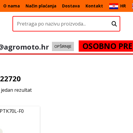
O nama
Način plaćanja
Dostava
Kontakt
HR
OSOBNO PRE
@agromoto.hr
OPŠIRNIJE
-22720
 jedan rezultat
 PTK70L-F0