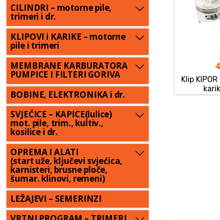
CILINDRI – motorne pile,
trimeri i dr.
KLIPOVI i KARIKE – motorne
pile i trimeri
MEMBRANE KARBURATORA
PUMPICE I FILTERI GORIVA
Klip KIPOR
kari
BOBINE, ELEKTRONIKA i dr.
SVJEĆICE – KAPICE(lulice)
mot. pile, trim., kultiv.,
kosilice i dr.
OPREMA I ALATI
(start uže, ključevi svjećica,
karnisteri, brusne ploče,
šumar. klinovi, remeni)
LEŽAJEVI – SEMERINZI
VRTNI PROGRAM – TRIMERI