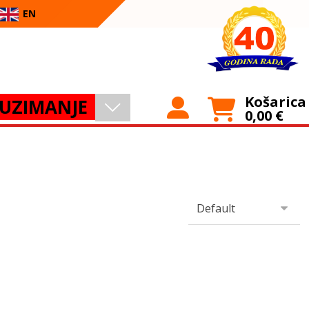
EN
Košarica
UZIMANJE
0,00
€