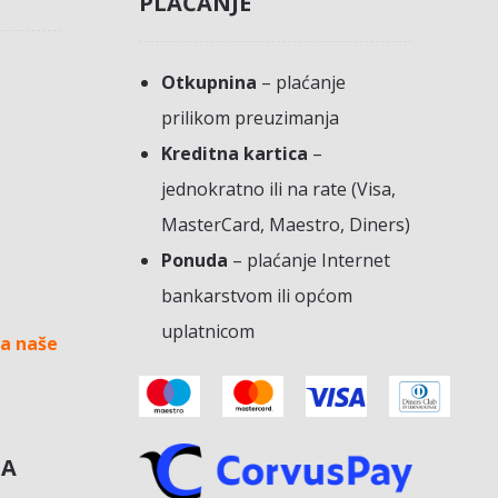
PLAĆANJE
Otkupnina
– plaćanje
prilikom preuzimanja
Kreditna kartica
–
jednokratno ili na rate (Visa,
MasterCard, Maestro, Diners)
Ponuda
– plaćanje Internet
bankarstvom ili općom
uplatnicom
a naše
NA