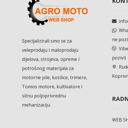
KONT
inf
What
ne pozi
Specijalizirali smo se za
Vibe
veleprodaju i maloprodaju
pozivi)
dijelova, strojeva, opreme i
Rudo
potrošnog materijala za
Koprivn
motorne pile, kosilice, trimere,
Tomos motore, kultivatore i
sitnu poljoprivrednu
RADN
mehanizaciju.
WEB S