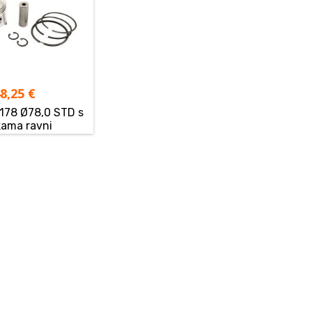
48,25
€
 178 Ø78,0 STD s
kama ravni