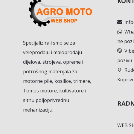
KONT
inf
What
ne pozi
Specijalizirali smo se za
Vibe
veleprodaju i maloprodaju
pozivi)
dijelova, strojeva, opreme i
Rudo
potrošnog materijala za
Koprivn
motorne pile, kosilice, trimere,
Tomos motore, kultivatore i
sitnu poljoprivrednu
RADN
mehanizaciju.
WEB S