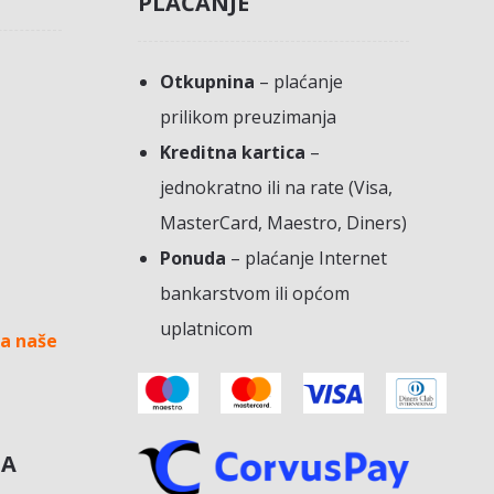
PLAĆANJE
Otkupnina
– plaćanje
prilikom preuzimanja
Kreditna kartica
–
jednokratno ili na rate (Visa,
MasterCard, Maestro, Diners)
Ponuda
– plaćanje Internet
bankarstvom ili općom
uplatnicom
a naše
NA