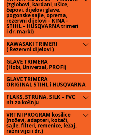
(zglobovi, kardani, ušice,
čepovi, dijelovi glave,
pogonske sajle, oprema,
rezervni dijelovi – KINA –
STIHL – HUSQVARNA trimeri
i dr. marki)
KAWASAKI TRIMERI
( Rezervni dijelovi )
GLAVE TRIMERA
(Hobi, Univerzal, PROFI)
GLAVE TRIMERA
ORIGINAL STIHL i HUSQVARNA
FLAKS, STRUNA, SILK – PVC
nit za košnju
VRTNI PROGRAM kosilice
(noževi, adapteri, kotači,
sajle, filteri, remenice, ležaj,
razni vijci i dr.)