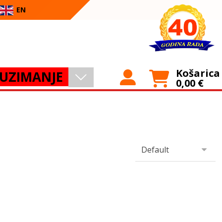
EN
Košarica
UZIMANJE
0,00
€