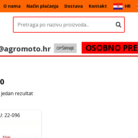
O nama
Način plaćanja
Dostava
Kontakt
HR
OSOBNO PRE
@agromoto.hr
OPŠIRNIJE
20
 jedan rezultat
U: 22-096