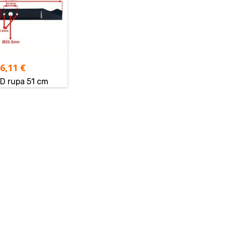
16,11
€
D rupa 51 cm