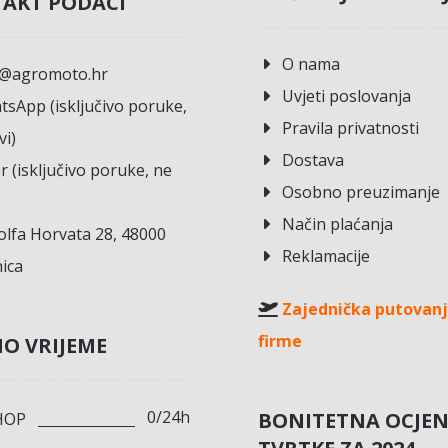
AKT PODACI
O nama
o@agromoto.hr
Uvjeti poslovanja
sApp (isključivo poruke,
Pravila privatnosti
vi)
Dostava
r (isključivo poruke, ne
Osobno preuzimanje
Način plaćanja
lfa Horvata 28, 48000
Reklamacije
ica
Zajednička putovanj
firme
O VRIJEME
0/24h
BONITETNA OCJE
HOP