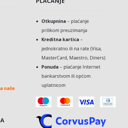
PLAĆANJE
Otkupnina
– plaćanje
prilikom preuzimanja
Kreditna kartica
–
jednokratno ili na rate (Visa,
MasterCard, Maestro, Diners)
Ponuda
– plaćanje Internet
bankarstvom ili općom
uplatnicom
a naše
NA