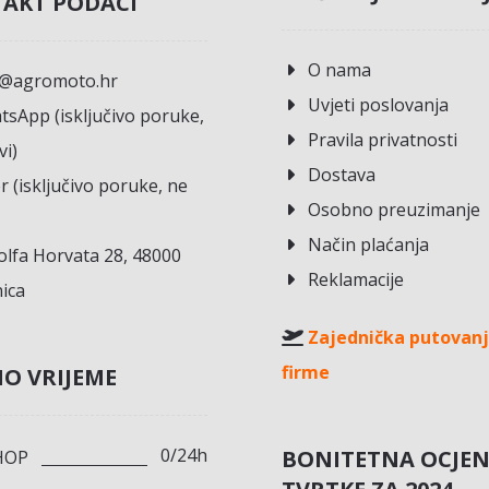
AKT PODACI
O nama
o@agromoto.hr
Uvjeti poslovanja
sApp (isključivo poruke,
Pravila privatnosti
vi)
Dostava
r (isključivo poruke, ne
Osobno preuzimanje
Način plaćanja
lfa Horvata 28, 48000
Reklamacije
ica
Zajednička putovanj
firme
O VRIJEME
0/24h
BONITETNA OCJE
HOP