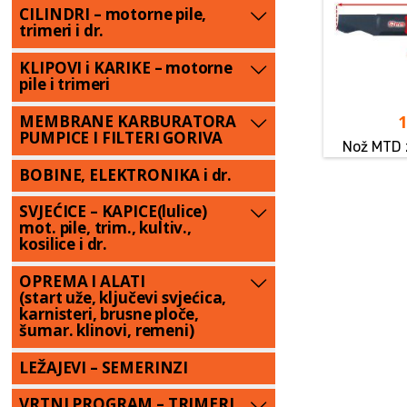
CILINDRI – motorne pile,
trimeri i dr.
KLIPOVI i KARIKE – motorne
pile i trimeri
MEMBRANE KARBURATORA
PUMPICE I FILTERI GORIVA
Nož MTD 
BOBINE, ELEKTRONIKA i dr.
SVJEĆICE – KAPICE(lulice)
mot. pile, trim., kultiv.,
kosilice i dr.
OPREMA I ALATI
(start uže, ključevi svjećica,
karnisteri, brusne ploče,
šumar. klinovi, remeni)
LEŽAJEVI – SEMERINZI
VRTNI PROGRAM – TRIMERI