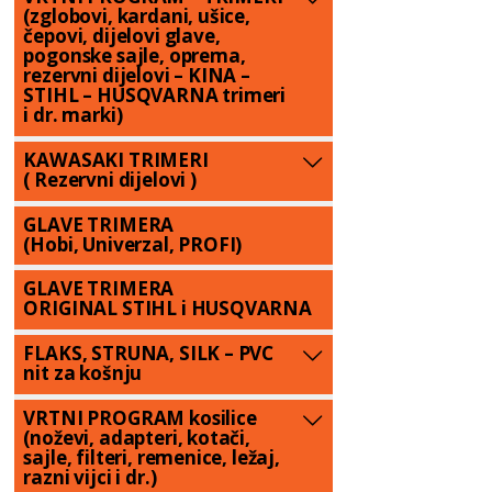
(zglobovi, kardani, ušice,
čepovi, dijelovi glave,
pogonske sajle, oprema,
rezervni dijelovi – KINA –
STIHL – HUSQVARNA trimeri
i dr. marki)
KAWASAKI TRIMERI
( Rezervni dijelovi )
GLAVE TRIMERA
(Hobi, Univerzal, PROFI)
GLAVE TRIMERA
ORIGINAL STIHL i HUSQVARNA
FLAKS, STRUNA, SILK – PVC
nit za košnju
VRTNI PROGRAM kosilice
(noževi, adapteri, kotači,
sajle, filteri, remenice, ležaj,
razni vijci i dr.)