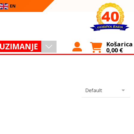
EN
Košarica
UZIMANJE
0,00
€