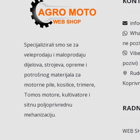
KONT
inf
What
ne pozi
Specijalizirali smo se za
Vibe
veleprodaju i maloprodaju
pozivi)
dijelova, strojeva, opreme i
Rudo
potrošnog materijala za
Koprivn
motorne pile, kosilice, trimere,
Tomos motore, kultivatore i
sitnu poljoprivrednu
RADN
mehanizaciju.
WEB S