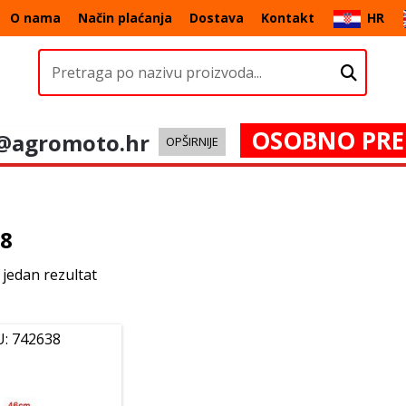
O nama
Način plaćanja
Dostava
Kontakt
HR
OSOBNO PRE
@agromoto.hr
OPŠIRNIJE
38
 jedan rezultat
U: 742638