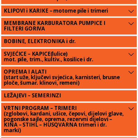
KLIPOVI i KARIKE – motorne pile i trimeri
MEMBRANE KARBURATORA PUMPICE I
FILTERI GORIVA
BOBINE, ELEKTRONIKA i dr.
SVJEĆICE – KAPICE(lulice)
mot. pile, trim., kultiv., kosilice i dr.
OPREMA I ALATI
(start uže, ključevi svjećica, karnisteri, brusne
ploče, šumar. klinovi, remeni)
LEŽAJEVI – SEMERINZI
VRTNI PROGRAM – TRIMERI
(zglobovi, kardani, ušice, čepovi, dijelovi glave,
pogonske sajle, oprema, rezervni dijelovi –
KINA – STIHL – HUSQVARNA trimeri i dr.
marki)