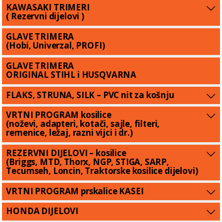
KAWASAKI TRIMERI
( Rezervni dijelovi )
GLAVE TRIMERA
(Hobi, Univerzal, PROFI)
GLAVE TRIMERA
ORIGINAL STIHL i HUSQVARNA
FLAKS, STRUNA, SILK – PVC nit za košnju
VRTNI PROGRAM kosilice
(noževi, adapteri, kotači, sajle, filteri,
remenice, ležaj, razni vijci i dr.)
REZERVNI DIJELOVI – kosilice
(Briggs, MTD, Thorx, NGP, STIGA, SARP,
Tecumseh, Loncin, Traktorske kosilice dijelovi)
VRTNI PROGRAM prskalice KASEI
HONDA DIJELOVI