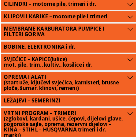
CILINDRI – motorne pile, trimeri i dr.
KLIPOVI i KARIKE – motorne pile i trimeri
MEMBRANE KARBURATORA PUMPICE I
FILTERI GORIVA
BOBINE, ELEKTRONIKA i dr.
SVJEĆICE – KAPICE(lulice)
mot. pile, trim., kultiv., kosilice i dr.
OPREMA I ALATI
(start uže, ključevi svjećica, karnisteri, brusne
ploče, šumar. klinovi, remeni)
LEŽAJEVI – SEMERINZI
VRTNI PROGRAM – TRIMERI
(zglobovi, kardani, ušice, čepovi, dijelovi glave,
pogonske sajle, oprema, rezervni dijelovi –
KINA – STIHL – HUSQVARNA trimeri i dr.
marki)