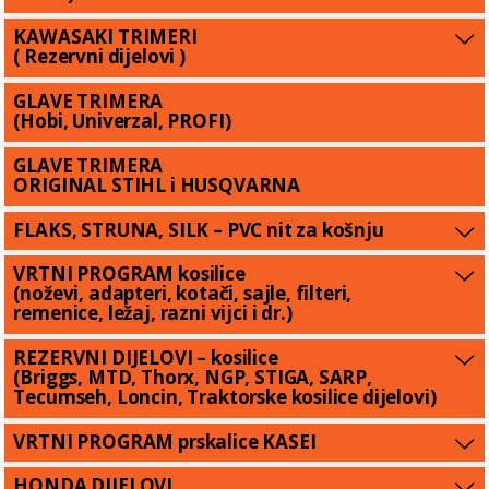
KAWASAKI TRIMERI
( Rezervni dijelovi )
GLAVE TRIMERA
(Hobi, Univerzal, PROFI)
GLAVE TRIMERA
ORIGINAL STIHL i HUSQVARNA
FLAKS, STRUNA, SILK – PVC nit za košnju
VRTNI PROGRAM kosilice
(noževi, adapteri, kotači, sajle, filteri,
remenice, ležaj, razni vijci i dr.)
REZERVNI DIJELOVI – kosilice
(Briggs, MTD, Thorx, NGP, STIGA, SARP,
Tecumseh, Loncin, Traktorske kosilice dijelovi)
VRTNI PROGRAM prskalice KASEI
HONDA DIJELOVI