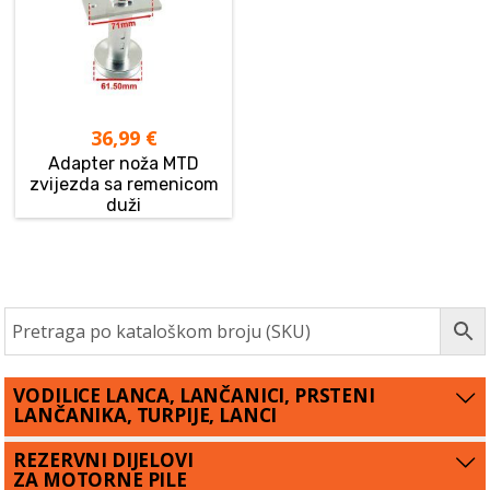
36,99
€
Adapter noža MTD
zvijezda sa remenicom
duži
VODILICE LANCA, LANČANICI, PRSTENI
LANČANIKA, TURPIJE, LANCI
REZERVNI DIJELOVI
ZA MOTORNE PILE