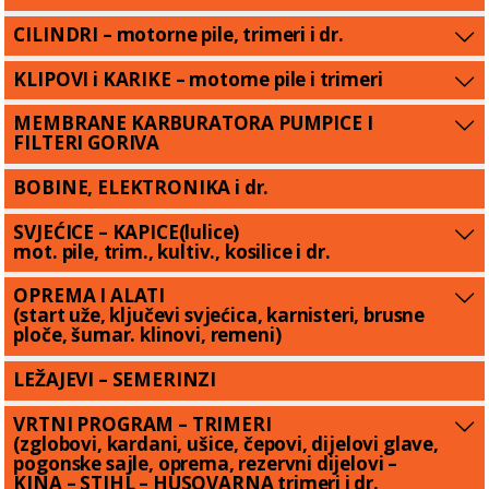
CILINDRI – motorne pile, trimeri i dr.
KLIPOVI i KARIKE – motorne pile i trimeri
MEMBRANE KARBURATORA PUMPICE I
FILTERI GORIVA
BOBINE, ELEKTRONIKA i dr.
SVJEĆICE – KAPICE(lulice)
mot. pile, trim., kultiv., kosilice i dr.
OPREMA I ALATI
(start uže, ključevi svjećica, karnisteri, brusne
ploče, šumar. klinovi, remeni)
LEŽAJEVI – SEMERINZI
VRTNI PROGRAM – TRIMERI
(zglobovi, kardani, ušice, čepovi, dijelovi glave,
pogonske sajle, oprema, rezervni dijelovi –
KINA – STIHL – HUSQVARNA trimeri i dr.