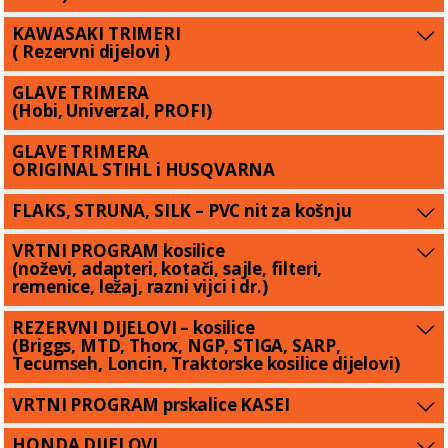
KAWASAKI TRIMERI
( Rezervni dijelovi )
GLAVE TRIMERA
(Hobi, Univerzal, PROFI)
GLAVE TRIMERA
ORIGINAL STIHL i HUSQVARNA
FLAKS, STRUNA, SILK – PVC nit za košnju
VRTNI PROGRAM kosilice
(noževi, adapteri, kotači, sajle, filteri,
remenice, ležaj, razni vijci i dr.)
REZERVNI DIJELOVI – kosilice
(Briggs, MTD, Thorx, NGP, STIGA, SARP,
Tecumseh, Loncin, Traktorske kosilice dijelovi)
VRTNI PROGRAM prskalice KASEI
HONDA DIJELOVI