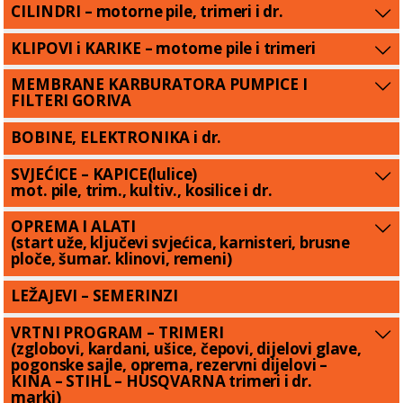
CILINDRI – motorne pile, trimeri i dr.
KLIPOVI i KARIKE – motorne pile i trimeri
MEMBRANE KARBURATORA PUMPICE I
FILTERI GORIVA
BOBINE, ELEKTRONIKA i dr.
SVJEĆICE – KAPICE(lulice)
mot. pile, trim., kultiv., kosilice i dr.
OPREMA I ALATI
(start uže, ključevi svjećica, karnisteri, brusne
ploče, šumar. klinovi, remeni)
LEŽAJEVI – SEMERINZI
VRTNI PROGRAM – TRIMERI
(zglobovi, kardani, ušice, čepovi, dijelovi glave,
pogonske sajle, oprema, rezervni dijelovi –
KINA – STIHL – HUSQVARNA trimeri i dr.
marki)