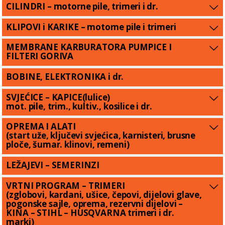
CILINDRI – motorne pile, trimeri i dr.
KLIPOVI i KARIKE – motorne pile i trimeri
MEMBRANE KARBURATORA PUMPICE I
FILTERI GORIVA
BOBINE, ELEKTRONIKA i dr.
SVJEĆICE – KAPICE(lulice)
mot. pile, trim., kultiv., kosilice i dr.
OPREMA I ALATI
(start uže, ključevi svjećica, karnisteri, brusne
ploče, šumar. klinovi, remeni)
LEŽAJEVI – SEMERINZI
VRTNI PROGRAM – TRIMERI
(zglobovi, kardani, ušice, čepovi, dijelovi glave,
pogonske sajle, oprema, rezervni dijelovi –
KINA – STIHL – HUSQVARNA trimeri i dr.
marki)