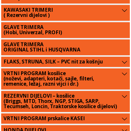
KAWASAKI TRIMERI
( Rezervni dijelovi )
GLAVE TRIMERA
(Hobi, Univerzal, PROFI)
GLAVE TRIMERA
ORIGINAL STIHL i HUSQVARNA
FLAKS, STRUNA, SILK – PVC nit za košnju
VRTNI PROGRAM kosilice
(noževi, adapteri, kotači, sajle, filteri,
remenice, ležaj, razni vijci i dr.)
REZERVNI DIJELOVI – kosilice
(Briggs, MTD, Thorx, NGP, STIGA, SARP,
Tecumseh, Loncin, Traktorske kosilice dijelovi)
VRTNI PROGRAM prskalice KASEI
HONDA DIJELOVI