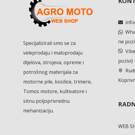
KONT
inf
What
ne pozi
Specijalizirali smo se za
Vibe
veleprodaju i maloprodaju
pozivi)
dijelova, strojeva, opreme i
Rudo
potrošnog materijala za
Koprivn
motorne pile, kosilice, trimere,
Tomos motore, kultivatore i
sitnu poljoprivrednu
RADN
mehanizaciju.
WEB S