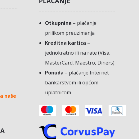
PLAĆANJE
Otkupnina
– plaćanje
prilikom preuzimanja
Kreditna kartica
–
jednokratno ili na rate (Visa,
MasterCard, Maestro, Diners)
Ponuda
– plaćanje Internet
bankarstvom ili općom
uplatnicom
a naše
NA