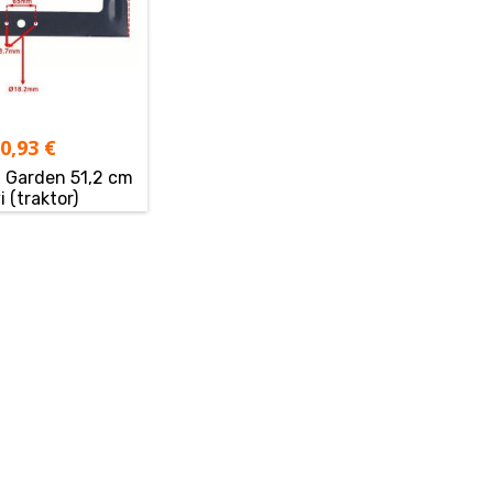
20,93
€
l Garden 51,2 cm
vi (traktor)