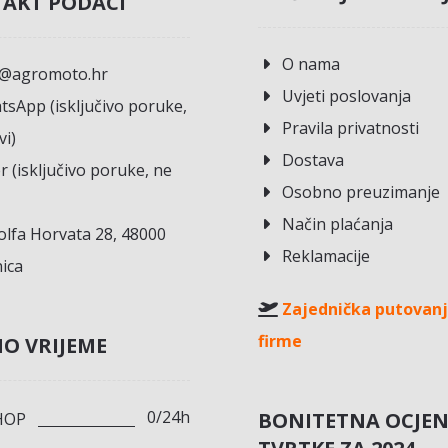
AKT PODACI
O nama
o@agromoto.hr
Uvjeti poslovanja
sApp (isključivo poruke,
Pravila privatnosti
vi)
Dostava
r (isključivo poruke, ne
Osobno preuzimanje
Način plaćanja
lfa Horvata 28, 48000
Reklamacije
ica
Zajednička putovanj
firme
O VRIJEME
0/24h
BONITETNA OCJE
HOP