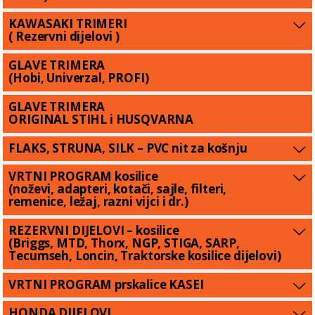
KAWASAKI TRIMERI
( Rezervni dijelovi )
GLAVE TRIMERA
(Hobi, Univerzal, PROFI)
GLAVE TRIMERA
ORIGINAL STIHL i HUSQVARNA
FLAKS, STRUNA, SILK – PVC nit za košnju
VRTNI PROGRAM kosilice
(noževi, adapteri, kotači, sajle, filteri,
remenice, ležaj, razni vijci i dr.)
REZERVNI DIJELOVI – kosilice
(Briggs, MTD, Thorx, NGP, STIGA, SARP,
Tecumseh, Loncin, Traktorske kosilice dijelovi)
VRTNI PROGRAM prskalice KASEI
HONDA DIJELOVI