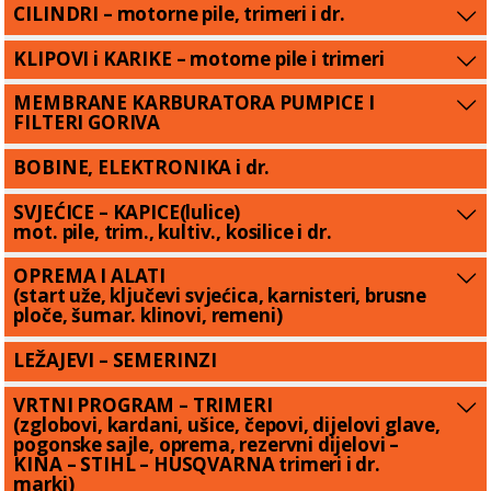
CILINDRI – motorne pile, trimeri i dr.
KLIPOVI i KARIKE – motorne pile i trimeri
MEMBRANE KARBURATORA PUMPICE I
FILTERI GORIVA
BOBINE, ELEKTRONIKA i dr.
SVJEĆICE – KAPICE(lulice)
mot. pile, trim., kultiv., kosilice i dr.
OPREMA I ALATI
(start uže, ključevi svjećica, karnisteri, brusne
ploče, šumar. klinovi, remeni)
LEŽAJEVI – SEMERINZI
VRTNI PROGRAM – TRIMERI
(zglobovi, kardani, ušice, čepovi, dijelovi glave,
pogonske sajle, oprema, rezervni dijelovi –
KINA – STIHL – HUSQVARNA trimeri i dr.
marki)